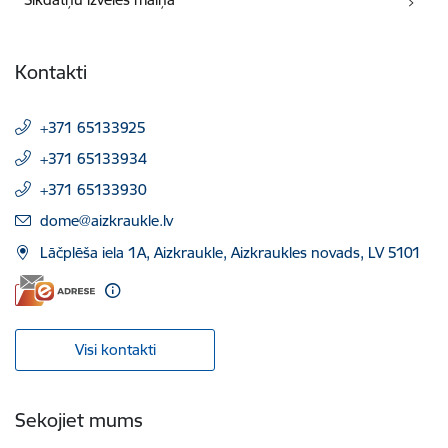
Kontakti
+371 65133925
+371 65133934
+371 65133930
E-pasts:
dome@aizkraukle.lv
Lāčplēša iela 1A, Aizkraukle, Aizkraukles novads, LV 5101
Visi kontakti
Sekojiet mums