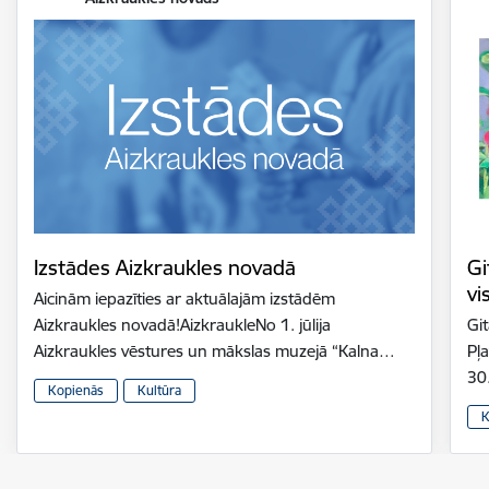
Izstādes Aizkraukles novadā
Gi
vi
Aicinām iepazīties ar aktuālajām izstādēm
Aizkraukles novadā!AizkraukleNo 1. jūlija
Gi
Aizkraukles vēstures un mākslas muzejā “Kalna…
Pļ
30
Kopienās
Kultūra
K