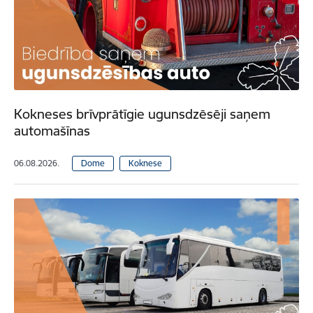
Kokneses brīvprātīgie ugunsdzēsēji saņem
automašīnas
06.08.2026.
Dome
Koknese