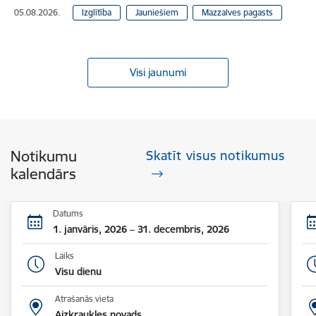
05.08.2026.
Izglītība
Jauniešiem
Mazzalves pagasts
Visi jaunumi
Notikumu
Skatīt visus notikumus
kalendārs
Datums
1. janvāris, 2026 – 31. decembris, 2026
Laiks
Visu dienu
Atrašanās vieta
Aizkraukles novads