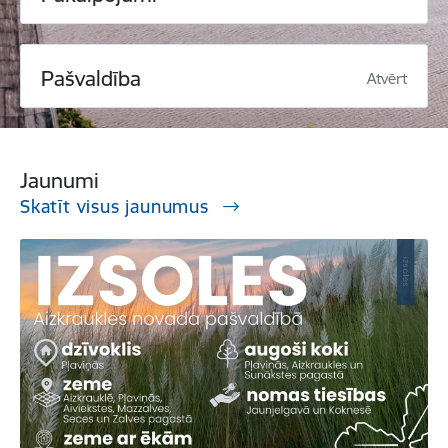
Pašvaldība
Atvērt
Jaunumi
Skatīt visus jaunumus