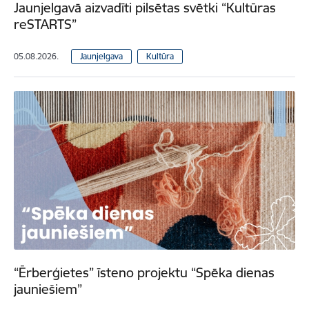
Jaunjelgavā aizvadīti pilsētas svētki “Kultūras
reSTARTS”
05.08.2026.
Jaunjelgava
Kultūra
“Ērberģietes” īsteno projektu “Spēka dienas
jauniešiem”