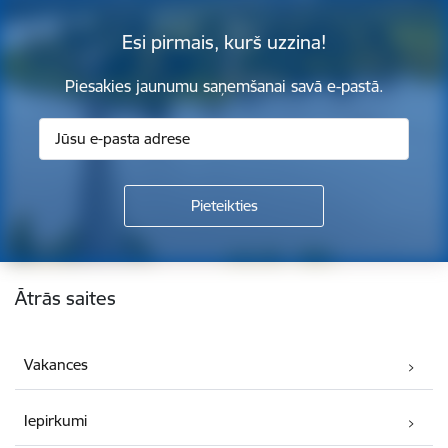
Esi pirmais, kurš uzzina!
Piesakies jaunumu saņemšanai savā e-pastā.
Kājene
Ātrās saites
Vakances
Iepirkumi