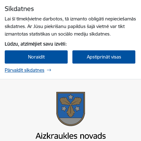
Pāriet uz lapas saturu
Sīkdatnes
Spied
lai meklētu
Enter
Lai šī tīmekļvietne darbotos, tā izmanto obligāti nepieciešamās
sīkdatnes. Ar Jūsu piekrišanu papildus šajā vietnē var tikt
izmantotas statistikas un sociālo mediju sīkdatnes.
Lūdzu, atzīmējiet savu izvēli:
Noraidīt
Apstiprināt visas
Pārvaldīt sīkdatnes
Aizkraukles novada pašvaldība