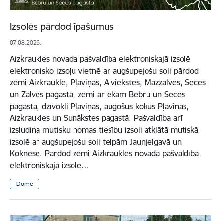
Izsolēs pārdod īpašumus
07.08.2026.
Aizkraukles novada pašvaldība elektroniskajā izsolē
elektronisko izsoļu vietnē ar augšupejošu soli pārdod
zemi Aizkrauklē, Pļaviņās, Aiviekstes, Mazzalves, Seces
un Zalves pagastā, zemi ar ēkām Bebru un Seces
pagastā, dzīvokli Pļaviņās, augošus kokus Pļaviņās,
Aizkraukles un Sunākstes pagastā. Pašvaldība arī
izsludina mutisku nomas tiesību izsoli atklātā mutiskā
izsolē ar augšupejošu soli telpām Jaunjelgavā un
Koknesē. Pārdod zemi Aizkraukles novada pašvaldība
elektroniskajā izsolē…
Dome