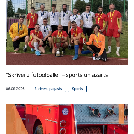
“Skrīveru futbolballe” – sports un azarts
06.08.2026.
Skrīveru pagasts
Sports