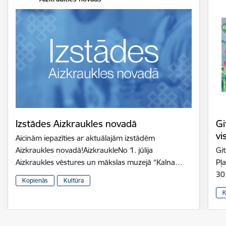
Izstādes Aizkraukles novadā
Gi
vi
Aicinām iepazīties ar aktuālajām izstādēm
Aizkraukles novadā!AizkraukleNo 1. jūlija
Gi
Aizkraukles vēstures un mākslas muzejā “Kalna…
Pļ
30
Kopienās
Kultūra
K