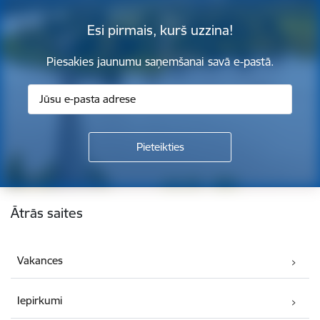
Esi pirmais, kurš uzzina!
Piesakies jaunumu saņemšanai savā e-pastā.
Kājene
Ātrās saites
Vakances
Iepirkumi