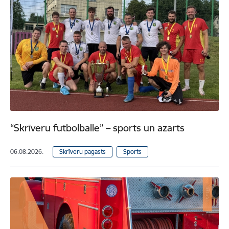
“Skrīveru futbolballe” – sports un azarts
06.08.2026.
Skrīveru pagasts
Sports