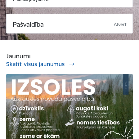
Pašvaldība
Atvērt
Jaunumi
Skatīt visus jaunumus