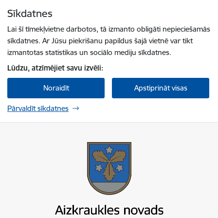
Pāriet uz lapas saturu
Sīkdatnes
Spied
lai meklētu
Enter
Lai šī tīmekļvietne darbotos, tā izmanto obligāti nepieciešamās
sīkdatnes. Ar Jūsu piekrišanu papildus šajā vietnē var tikt
izmantotas statistikas un sociālo mediju sīkdatnes.
Lūdzu, atzīmējiet savu izvēli:
Noraidīt
Apstiprināt visas
Pārvaldīt sīkdatnes
Aizkraukles novada pašvaldība