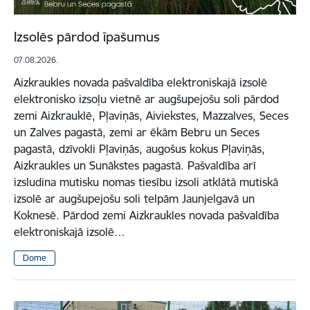
Izsolēs pārdod īpašumus
07.08.2026.
Aizkraukles novada pašvaldība elektroniskajā izsolē
elektronisko izsoļu vietnē ar augšupejošu soli pārdod
zemi Aizkrauklē, Pļaviņās, Aiviekstes, Mazzalves, Seces
un Zalves pagastā, zemi ar ēkām Bebru un Seces
pagastā, dzīvokli Pļaviņās, augošus kokus Pļaviņās,
Aizkraukles un Sunākstes pagastā. Pašvaldība arī
izsludina mutisku nomas tiesību izsoli atklātā mutiskā
izsolē ar augšupejošu soli telpām Jaunjelgavā un
Koknesē. Pārdod zemi Aizkraukles novada pašvaldība
elektroniskajā izsolē…
Dome