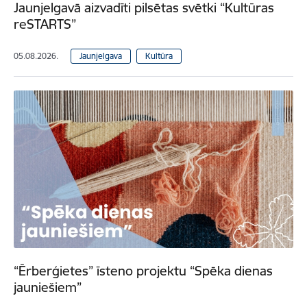
Jaunjelgavā aizvadīti pilsētas svētki “Kultūras
reSTARTS”
05.08.2026.
Jaunjelgava
Kultūra
“Ērberģietes” īsteno projektu “Spēka dienas
jauniešiem”