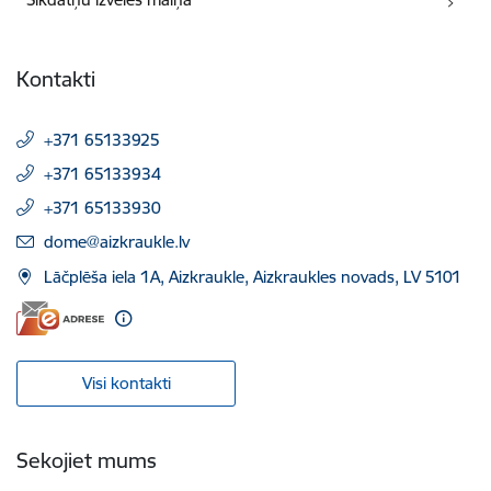
Kontakti
+371 65133925
+371 65133934
+371 65133930
E-pasts:
dome@aizkraukle.lv
Lāčplēša iela 1A, Aizkraukle, Aizkraukles novads, LV 5101
Visi kontakti
Sekojiet mums