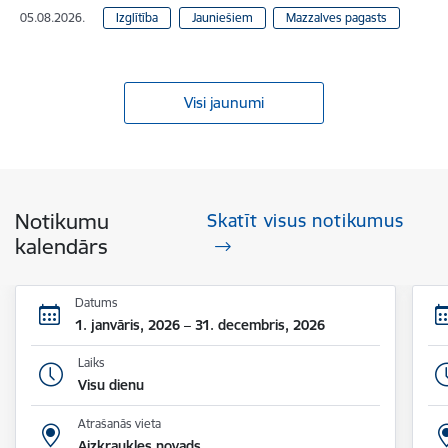
05.08.2026.
Izglītība
Jauniešiem
Mazzalves pagasts
Visi jaunumi
Notikumu
Skatīt visus notikumus
kalendārs
Datums
1. janvāris, 2026 – 31. decembris, 2026
Laiks
Visu dienu
Atrašanās vieta
Aizkraukles novads