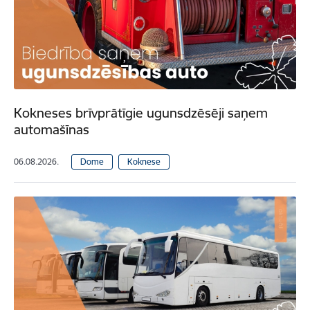
Kokneses brīvprātīgie ugunsdzēsēji saņem
automašīnas
06.08.2026.
Dome
Koknese