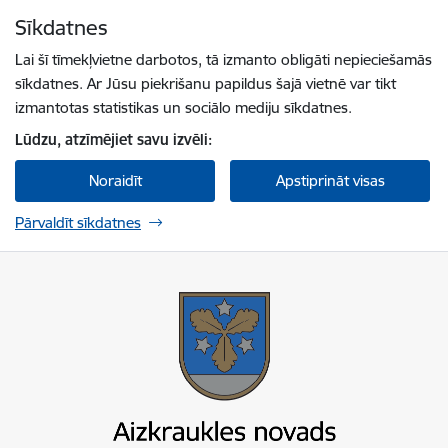
Pāriet uz lapas saturu
Sīkdatnes
Spied
lai meklētu
Enter
Lai šī tīmekļvietne darbotos, tā izmanto obligāti nepieciešamās
sīkdatnes. Ar Jūsu piekrišanu papildus šajā vietnē var tikt
izmantotas statistikas un sociālo mediju sīkdatnes.
Lūdzu, atzīmējiet savu izvēli:
Noraidīt
Apstiprināt visas
Pārvaldīt sīkdatnes
Aizkraukles novada pašvaldība