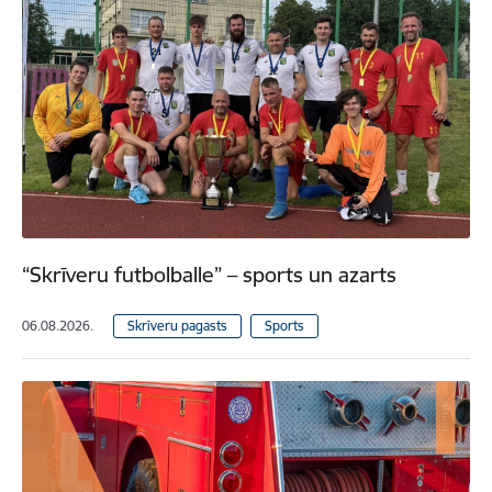
“Skrīveru futbolballe” – sports un azarts
06.08.2026.
Skrīveru pagasts
Sports