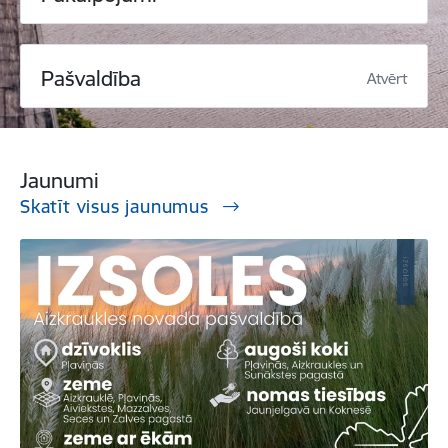
Pašvaldība
Atvērt
Jaunumi
Skatīt visus jaunumus