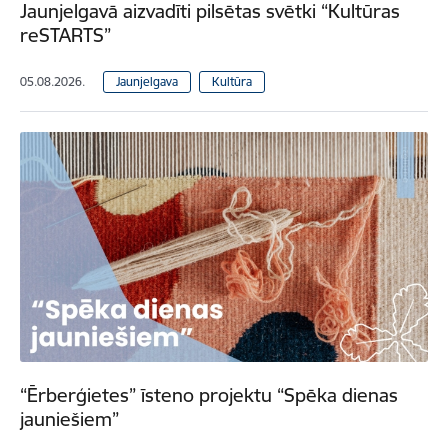
Jaunjelgavā aizvadīti pilsētas svētki “Kultūras
reSTARTS”
05.08.2026.
Jaunjelgava
Kultūra
“Ērberģietes” īsteno projektu “Spēka dienas
jauniešiem”