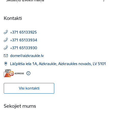
Kontakti
+371 65133925
+371 65133934
+371 65133930
E-pasts:
dome@aizkraukle.lv
Lāčplēša iela 1A, Aizkraukle, Aizkraukles novads, LV 5101
Visi kontakti
Sekojiet mums