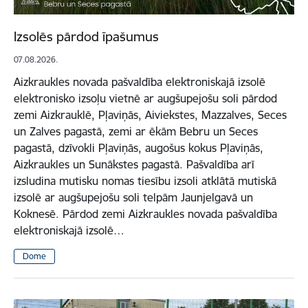
Izsolēs pārdod īpašumus
07.08.2026.
Aizkraukles novada pašvaldība elektroniskajā izsolē
elektronisko izsoļu vietnē ar augšupejošu soli pārdod
zemi Aizkrauklē, Pļaviņās, Aiviekstes, Mazzalves, Seces
un Zalves pagastā, zemi ar ēkām Bebru un Seces
pagastā, dzīvokli Pļaviņās, augošus kokus Pļaviņās,
Aizkraukles un Sunākstes pagastā. Pašvaldība arī
izsludina mutisku nomas tiesību izsoli atklātā mutiskā
izsolē ar augšupejošu soli telpām Jaunjelgavā un
Koknesē. Pārdod zemi Aizkraukles novada pašvaldība
elektroniskajā izsolē…
Dome