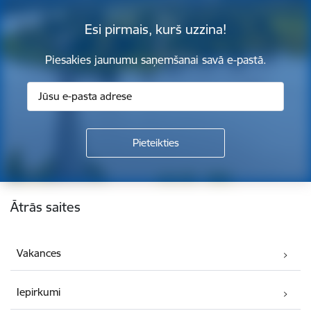
Esi pirmais, kurš uzzina!
Piesakies jaunumu saņemšanai savā e-pastā.
Kājene
Ātrās saites
Vakances
Iepirkumi