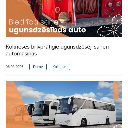
Kokneses brīvprātīgie ugunsdzēsēji saņem
automašīnas
06.08.2026.
Dome
Koknese