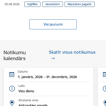
05.08.2026.
Izglītība
Jauniešiem
Mazzalves pagasts
Visi jaunumi
Notikumu
Skatīt visus notikumus
kalendārs
Datums
1. janvāris, 2026 – 31. decembris, 2026
Laiks
Visu dienu
Atrašanās vieta
Aizkraukles novads