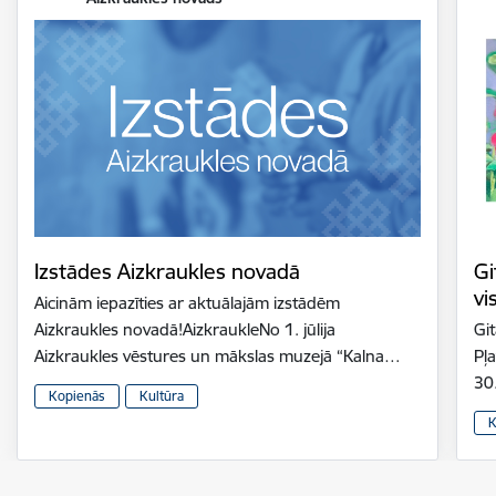
Izstādes Aizkraukles novadā
Gi
vi
Aicinām iepazīties ar aktuālajām izstādēm
Aizkraukles novadā!AizkraukleNo 1. jūlija
Gi
Aizkraukles vēstures un mākslas muzejā “Kalna…
Pļ
30
Kopienās
Kultūra
K