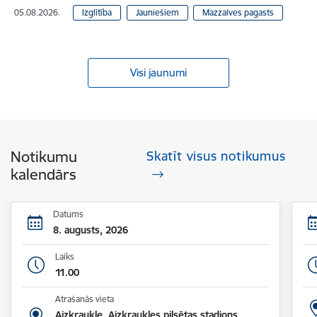
05.08.2026.
Izglītība
Jauniešiem
Mazzalves pagasts
Visi jaunumi
Notikumu
Skatīt visus notikumus
kalendārs
Datums
8. augusts, 2026
Laiks
11.00
Atrašanās vieta
Aizkraukle, Aizkraukles pilsētas stadions,