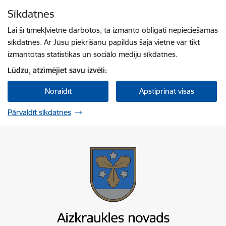
Pāriet uz lapas saturu
Sīkdatnes
Spied
lai meklētu
Enter
Lai šī tīmekļvietne darbotos, tā izmanto obligāti nepieciešamās
sīkdatnes. Ar Jūsu piekrišanu papildus šajā vietnē var tikt
izmantotas statistikas un sociālo mediju sīkdatnes.
Lūdzu, atzīmējiet savu izvēli:
Noraidīt
Apstiprināt visas
Pārvaldīt sīkdatnes
Aizkraukles novada pašvaldība