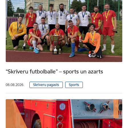
“Skrīveru futbolballe” – sports un azarts
06.08.2026.
Skrīveru pagasts
Sports