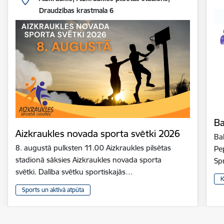
Draudzības krastmala 6
Ba
Aizkraukles novada sporta svētki 2026
Bal
8. augustā pulksten 11.00 Aizkraukles pilsētas
Pe
stadionā sāksies Aizkraukles novada sporta
Sp
svētki. Dalība svētku sportiskajās…
K
Sports un aktīvā atpūta