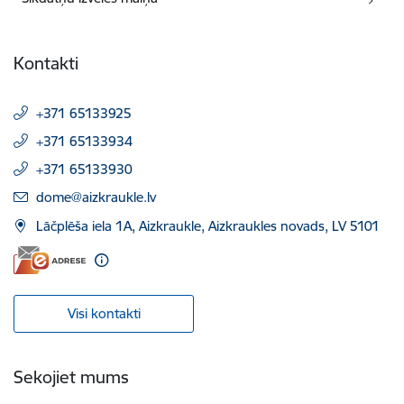
Kontakti
+371 65133925
+371 65133934
+371 65133930
E-pasts:
dome@aizkraukle.lv
Lāčplēša iela 1A, Aizkraukle, Aizkraukles novads, LV 5101
Visi kontakti
Sekojiet mums