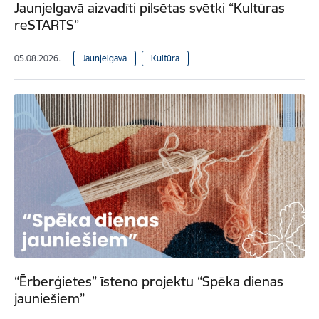
Jaunjelgavā aizvadīti pilsētas svētki “Kultūras
reSTARTS”
05.08.2026.
Jaunjelgava
Kultūra
“Ērberģietes” īsteno projektu “Spēka dienas
jauniešiem”