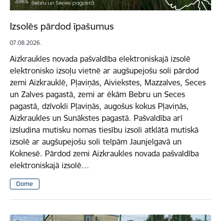
Izsolēs pārdod īpašumus
07.08.2026.
Aizkraukles novada pašvaldība elektroniskajā izsolē
elektronisko izsoļu vietnē ar augšupejošu soli pārdod
zemi Aizkrauklē, Pļaviņās, Aiviekstes, Mazzalves, Seces
un Zalves pagastā, zemi ar ēkām Bebru un Seces
pagastā, dzīvokli Pļaviņās, augošus kokus Pļaviņās,
Aizkraukles un Sunākstes pagastā. Pašvaldība arī
izsludina mutisku nomas tiesību izsoli atklātā mutiskā
izsolē ar augšupejošu soli telpām Jaunjelgavā un
Koknesē. Pārdod zemi Aizkraukles novada pašvaldība
elektroniskajā izsolē…
Dome