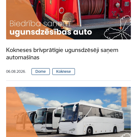
Kokneses brīvprātīgie ugunsdzēsēji saņem
automašīnas
06.08.2026.
Dome
Koknese