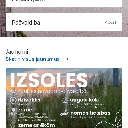
Pašvaldība
Atvērt
Jaunumi
Skatīt visus jaunumus