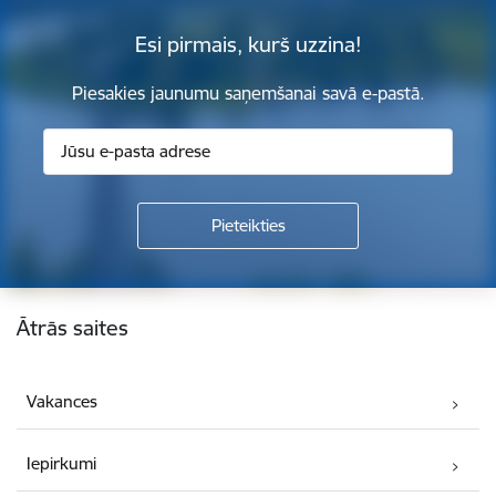
Esi pirmais, kurš uzzina!
Piesakies jaunumu saņemšanai savā e-pastā.
Kājene
Ātrās saites
Vakances
Iepirkumi