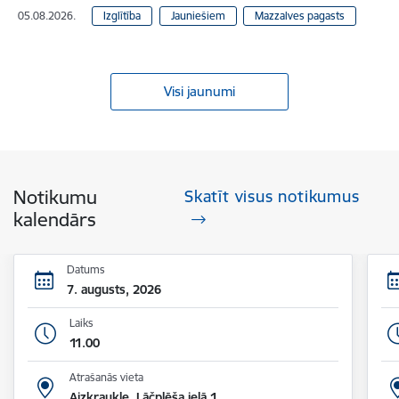
05.08.2026.
Izglītība
Jauniešiem
Mazzalves pagasts
Visi jaunumi
Notikumu
Skatīt visus notikumus
kalendārs
Datums
7. augusts, 2026
Laiks
11.00
Atrašanās vieta
Aizkraukle, Lāčplēša ielā 1