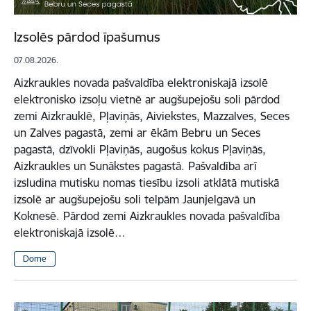
Izsolēs pārdod īpašumus
07.08.2026.
Aizkraukles novada pašvaldība elektroniskajā izsolē
elektronisko izsoļu vietnē ar augšupejošu soli pārdod
zemi Aizkrauklē, Pļaviņās, Aiviekstes, Mazzalves, Seces
un Zalves pagastā, zemi ar ēkām Bebru un Seces
pagastā, dzīvokli Pļaviņās, augošus kokus Pļaviņās,
Aizkraukles un Sunākstes pagastā. Pašvaldība arī
izsludina mutisku nomas tiesību izsoli atklātā mutiskā
izsolē ar augšupejošu soli telpām Jaunjelgavā un
Koknesē. Pārdod zemi Aizkraukles novada pašvaldība
elektroniskajā izsolē…
Dome