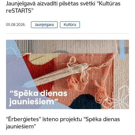
Jaunjelgavā aizvadīti pilsētas svētki “Kultūras
reSTARTS”
05.08.2026.
Jaunjelgava
Kultūra
“Ērberģietes” īsteno projektu “Spēka dienas
jauniešiem”