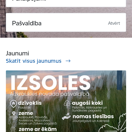
Pašvaldība
Atvērt
Jaunumi
Skatīt visus jaunumus