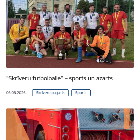
“Skrīveru futbolballe” – sports un azarts
06.08.2026.
Skrīveru pagasts
Sports