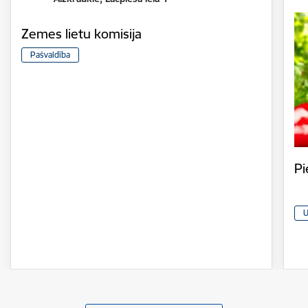
Zemes lietu komisija
Pašvaldība
Pi
U