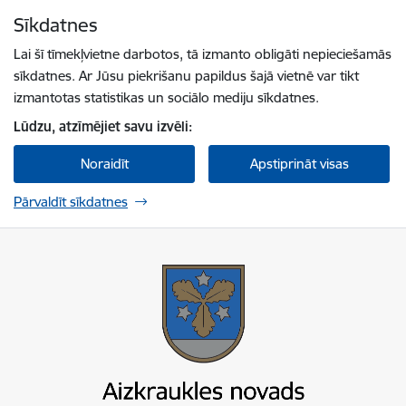
Pāriet uz lapas saturu
Sīkdatnes
Spied
lai meklētu
Enter
Lai šī tīmekļvietne darbotos, tā izmanto obligāti nepieciešamās
sīkdatnes. Ar Jūsu piekrišanu papildus šajā vietnē var tikt
izmantotas statistikas un sociālo mediju sīkdatnes.
Lūdzu, atzīmējiet savu izvēli:
Noraidīt
Apstiprināt visas
Pārvaldīt sīkdatnes
Aizkraukles novada pašvaldība