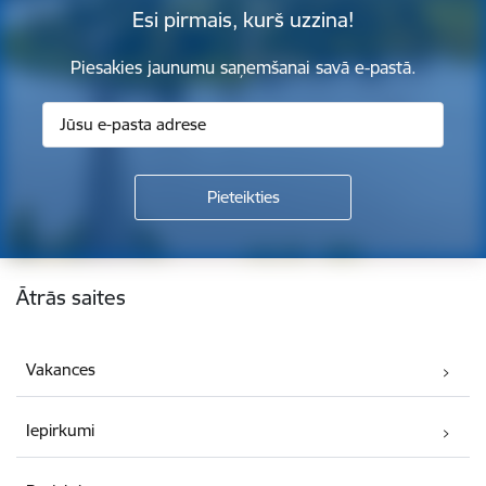
Esi pirmais, kurš uzzina!
Piesakies jaunumu saņemšanai savā e-pastā.
Kājene
Ātrās saites
Vakances
Iepirkumi