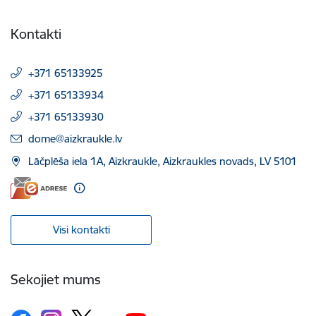
Kontakti
+371 65133925
+371 65133934
+371 65133930
E-pasts:
dome@aizkraukle.lv
Lāčplēša iela 1A, Aizkraukle, Aizkraukles novads, LV 5101
Visi kontakti
Sekojiet mums