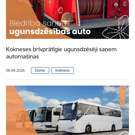
Kokneses brīvprātīgie ugunsdzēsēji saņem
automašīnas
06.08.2026.
Dome
Koknese