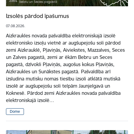
Izsolēs pārdod īpašumus
07.08.2026.
Aizkraukles novada pašvaldība elektroniskajā izsolē
elektronisko izsoļu vietnē ar augšupejošu soli pārdod
zemi Aizkrauklē, Pļaviņās, Aiviekstes, Mazzalves, Seces
un Zalves pagastā, zemi ar ēkām Bebru un Seces
pagastā, dzīvokli Pļaviņās, augošus kokus Pļaviņās,
Aizkraukles un Sunākstes pagastā. Pašvaldība arī
izsludina mutisku nomas tiesību izsoli atklātā mutiskā
izsolē ar augšupejošu soli telpām Jaunjelgavā un
Koknesē. Pārdod zemi Aizkraukles novada pašvaldība
elektroniskajā izsolē…
Dome