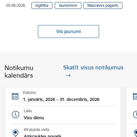
05.08.2026.
Izglītība
Jauniešiem
Mazzalves pagasts
Visi jaunumi
Notikumu
Skatīt visus notikumus
kalendārs
Datums
1. janvāris, 2026 – 31. decembris, 2026
Laiks
Visu dienu
Atrašanās vieta
Aizkraukles novads