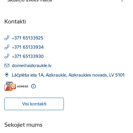
Kontakti
+371 65133925
+371 65133934
+371 65133930
E-pasts:
dome@aizkraukle.lv
Lāčplēša iela 1A, Aizkraukle, Aizkraukles novads, LV 5101
Visi kontakti
Sekojiet mums