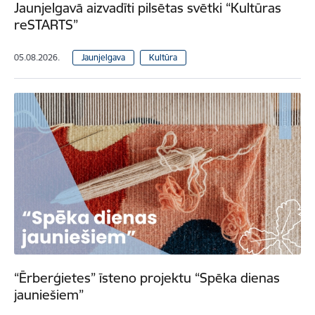
Jaunjelgavā aizvadīti pilsētas svētki “Kultūras
reSTARTS”
05.08.2026.
Jaunjelgava
Kultūra
“Ērberģietes” īsteno projektu “Spēka dienas
jauniešiem”