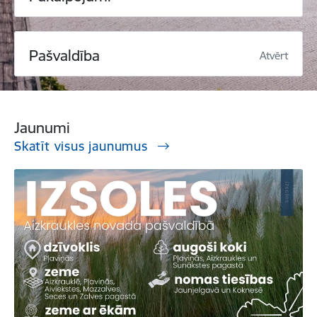
Pašvaldība
Atvērt
Jaunumi
Skatīt visus jaunumus