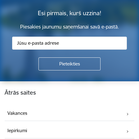
Esi pirmais, kurš uzzina!
Piesakies jaunumu saņemšanai savā e-pastā.
Kājene
Ātrās saites
Vakances
Iepirkumi