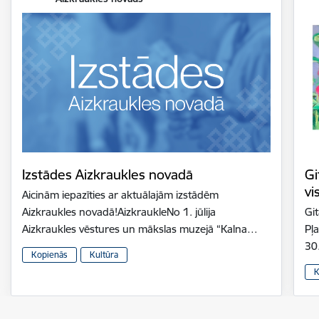
Izstādes Aizkraukles novadā
Gi
vi
Aicinām iepazīties ar aktuālajām izstādēm
Aizkraukles novadā!AizkraukleNo 1. jūlija
Gi
Aizkraukles vēstures un mākslas muzejā “Kalna…
Pļ
30
Kopienās
Kultūra
K