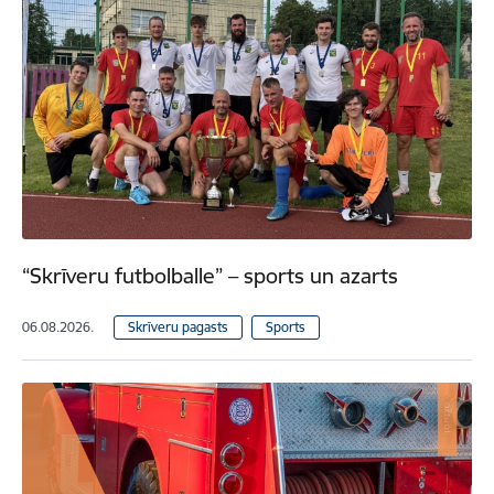
“Skrīveru futbolballe” – sports un azarts
06.08.2026.
Skrīveru pagasts
Sports