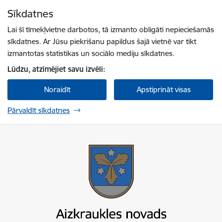
Pāriet uz lapas saturu
Sīkdatnes
Spied
lai meklētu
Enter
Lai šī tīmekļvietne darbotos, tā izmanto obligāti nepieciešamās
sīkdatnes. Ar Jūsu piekrišanu papildus šajā vietnē var tikt
izmantotas statistikas un sociālo mediju sīkdatnes.
Lūdzu, atzīmējiet savu izvēli:
Noraidīt
Apstiprināt visas
Pārvaldīt sīkdatnes
Aizkraukles novada pašvaldība