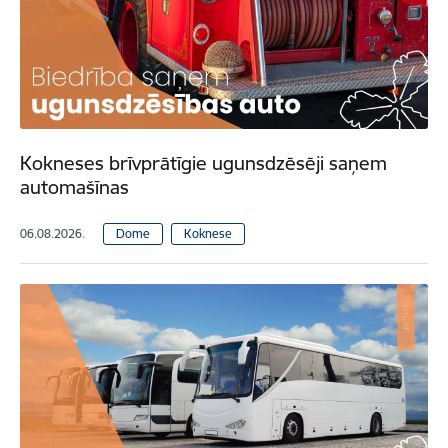
Kokneses brīvprātīgie ugunsdzēsēji saņem
automašīnas
06.08.2026.
Dome
Koknese