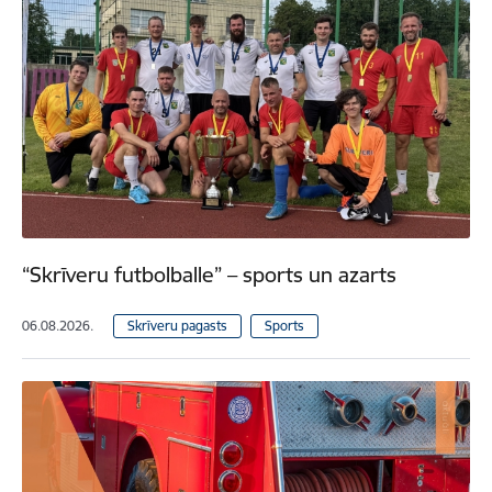
“Skrīveru futbolballe” – sports un azarts
06.08.2026.
Skrīveru pagasts
Sports