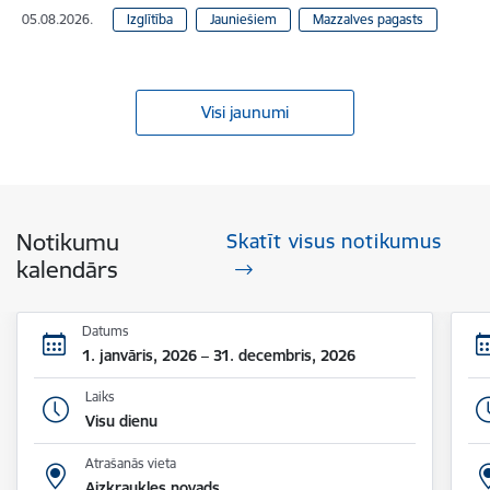
05.08.2026.
Izglītība
Jauniešiem
Mazzalves pagasts
Visi jaunumi
Notikumu
Skatīt visus notikumus
kalendārs
Datums
1. janvāris, 2026 – 31. decembris, 2026
Laiks
Visu dienu
Atrašanās vieta
Aizkraukles novads