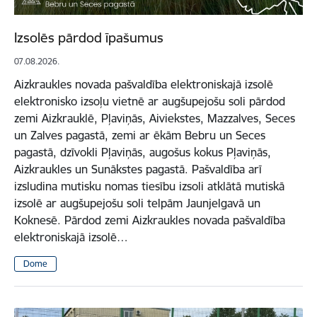
Izsolēs pārdod īpašumus
07.08.2026.
Aizkraukles novada pašvaldība elektroniskajā izsolē
elektronisko izsoļu vietnē ar augšupejošu soli pārdod
zemi Aizkrauklē, Pļaviņās, Aiviekstes, Mazzalves, Seces
un Zalves pagastā, zemi ar ēkām Bebru un Seces
pagastā, dzīvokli Pļaviņās, augošus kokus Pļaviņās,
Aizkraukles un Sunākstes pagastā. Pašvaldība arī
izsludina mutisku nomas tiesību izsoli atklātā mutiskā
izsolē ar augšupejošu soli telpām Jaunjelgavā un
Koknesē. Pārdod zemi Aizkraukles novada pašvaldība
elektroniskajā izsolē…
Dome