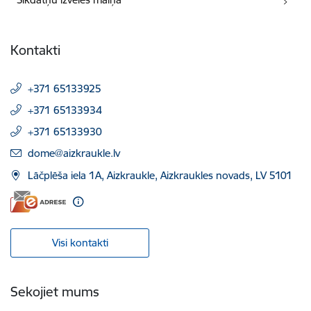
Kontakti
+371 65133925
+371 65133934
+371 65133930
E-pasts:
dome@aizkraukle.lv
Lāčplēša iela 1A, Aizkraukle, Aizkraukles novads, LV 5101
Visi kontakti
Sekojiet mums