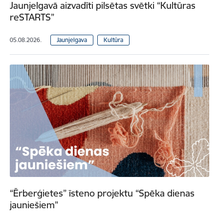
Jaunjelgavā aizvadīti pilsētas svētki “Kultūras
reSTARTS”
05.08.2026.
Jaunjelgava
Kultūra
“Ērberģietes” īsteno projektu “Spēka dienas
jauniešiem”