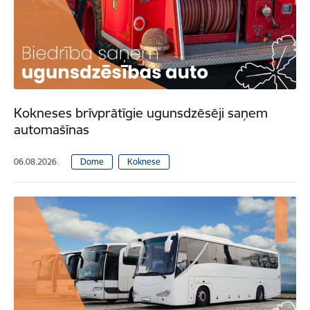
Kokneses brīvprātīgie ugunsdzēsēji saņem
automašīnas
06.08.2026.
Dome
Koknese