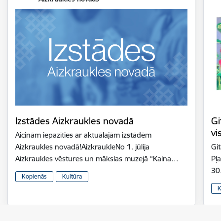
Izstādes Aizkraukles novadā
Gi
vi
Aicinām iepazīties ar aktuālajām izstādēm
Aizkraukles novadā!AizkraukleNo 1. jūlija
Gi
Aizkraukles vēstures un mākslas muzejā “Kalna…
Pļ
30
Kopienās
Kultūra
K