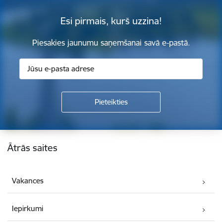
Esi pirmais, kurš uzzina!
Piesakies jaunumu saņemšanai savā e-pastā.
Kājene
Ātrās saites
Vakances
Iepirkumi