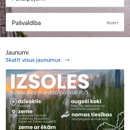
Pašvaldība
Atvērt
Jaunumi
Skatīt visus jaunumus