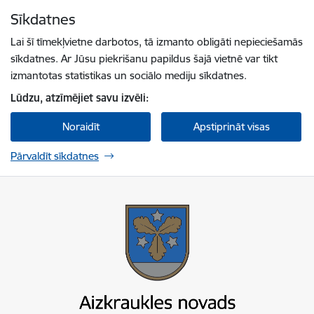
Pāriet uz lapas saturu
Sīkdatnes
Spied
lai meklētu
Enter
Lai šī tīmekļvietne darbotos, tā izmanto obligāti nepieciešamās
sīkdatnes. Ar Jūsu piekrišanu papildus šajā vietnē var tikt
izmantotas statistikas un sociālo mediju sīkdatnes.
Lūdzu, atzīmējiet savu izvēli:
Noraidīt
Apstiprināt visas
Pārvaldīt sīkdatnes
Aizkraukles novada pašvaldība