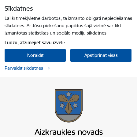
Pāriet uz lapas saturu
Sīkdatnes
Spied
lai meklētu
Enter
Lai šī tīmekļvietne darbotos, tā izmanto obligāti nepieciešamās
sīkdatnes. Ar Jūsu piekrišanu papildus šajā vietnē var tikt
izmantotas statistikas un sociālo mediju sīkdatnes.
Lūdzu, atzīmējiet savu izvēli:
Noraidīt
Apstiprināt visas
Pārvaldīt sīkdatnes
Aizkraukles novada pašvaldība