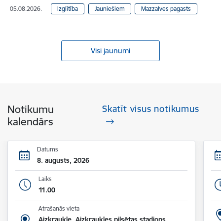
05.08.2026.
Izglītība
Jauniešiem
Mazzalves pagasts
Visi jaunumi
Notikumu
Skatīt visus notikumus
kalendārs
Datums
8. augusts, 2026
Laiks
11.00
Atrašanās vieta
Aizkraukle, Aizkraukles pilsētas stadions,