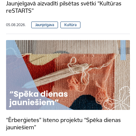
Jaunjelgavā aizvadīti pilsētas svētki “Kultūras
reSTARTS”
05.08.2026.
Jaunjelgava
Kultūra
“Ērberģietes” īsteno projektu “Spēka dienas
jauniešiem”