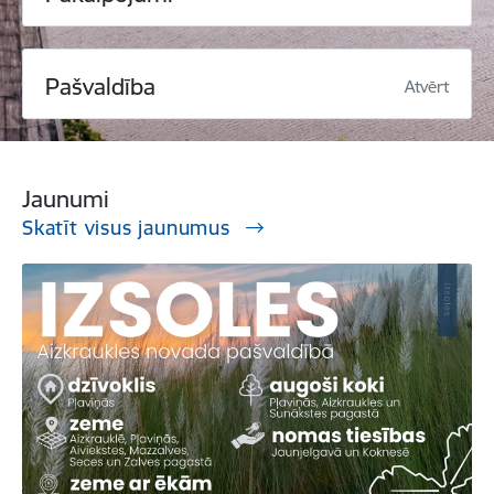
Pašvaldība
Atvērt
Jaunumi
Skatīt visus jaunumus