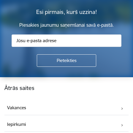
Esi pirmais, kurš uzzina!
Piesakies jaunumu saņemšanai savā e-pastā.
Kājene
Ātrās saites
Vakances
Iepirkumi