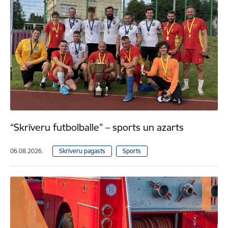
“Skrīveru futbolballe” – sports un azarts
06.08.2026.
Skrīveru pagasts
Sports