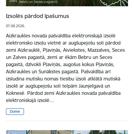
Izsolēs pārdod īpašumus
07.08.2026.
Aizkraukles novada pašvaldība elektroniskajā izsolē
elektronisko izsoļu vietnē ar augšupejošu soli pārdod
zemi Aizkrauklē, Pļaviņās, Aiviekstes, Mazzalves, Seces
un Zalves pagastā, zemi ar ēkām Bebru un Seces
pagastā, dzīvokli Pļaviņās, augošus kokus Pļaviņās,
Aizkraukles un Sunākstes pagastā. Pašvaldība arī
izsludina mutisku nomas tiesību izsoli atklātā mutiskā
izsolē ar augšupejošu soli telpām Jaunjelgavā un
Koknesē. Pārdod zemi Aizkraukles novada pašvaldība
elektroniskajā izsolē…
Dome