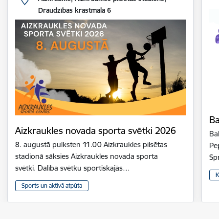
Draudzības krastmala 6
Ba
Aizkraukles novada sporta svētki 2026
Bal
8. augustā pulksten 11.00 Aizkraukles pilsētas
Pe
stadionā sāksies Aizkraukles novada sporta
Sp
svētki. Dalība svētku sportiskajās…
K
Sports un aktīvā atpūta