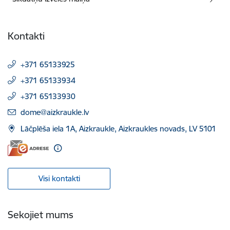
Kontakti
+371 65133925
+371 65133934
+371 65133930
E-pasts:
dome@aizkraukle.lv
Lāčplēša iela 1A, Aizkraukle, Aizkraukles novads, LV 5101
Visi kontakti
Sekojiet mums