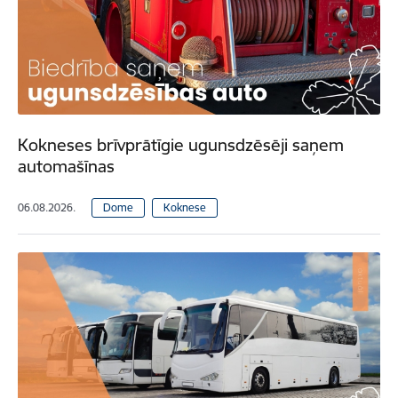
Kokneses brīvprātīgie ugunsdzēsēji saņem
automašīnas
06.08.2026.
Dome
Koknese