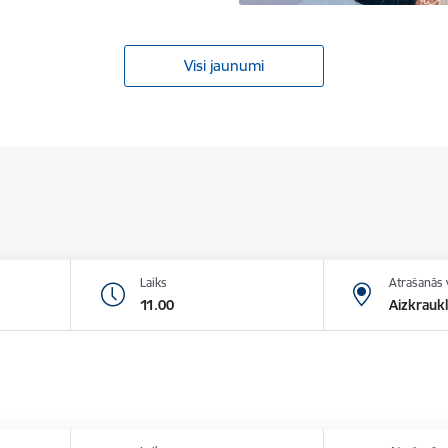
Visi jaunumi
Laiks
Atrašanās 
11.00
Aizkraukl