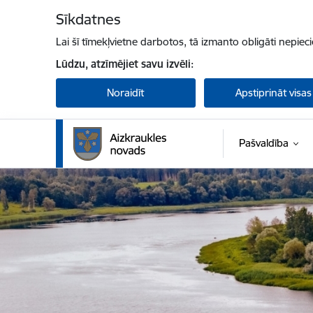
Pāriet uz lapas saturu
Sīkdatnes
Lai šī tīmekļvietne darbotos, tā izmanto obligāti nepiec
Lūdzu, atzīmējiet savu izvēli:
Noraidīt
Apstiprināt visas
Pašvaldība
Aizkraukles novada pašvaldība