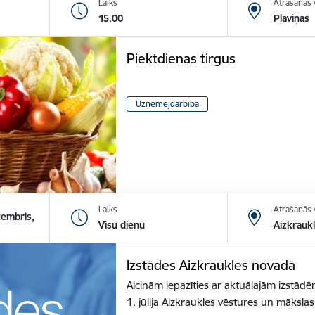
Laiks
Atrašanās 
15.00
Pļaviņas
Piektdienas tirgus
Uzņēmējdarbība
Laiks
Atrašanās 
cembris,
Visu dienu
Aizkrauk
Izstādes Aizkraukles novadā
Aicinām iepazīties ar aktuālajām izstā
1. jūlija Aizkraukles vēstures un māksl