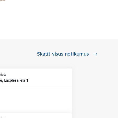
Skatīt visus notikumus
vieta
e, Lāčplēša ielā 1