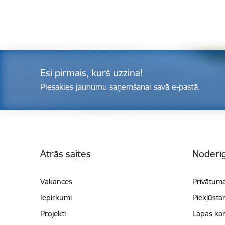
Esi pirmais, kurš uzzina!
Piesakies jaunumu saņemšanai savā e-pastā.
Kājene
Ātrās saites
Noderīg
Vakances
Privātuma
Iepirkumi
Piekļūsta
Projekti
Lapas kar