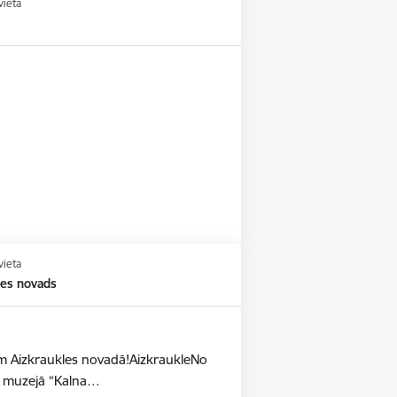
vieta
vieta
les novads
dēm Aizkraukles novadā!AizkraukleNo
as muzejā “Kalna…