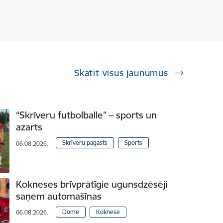
Skatīt visus jaunumus
“Skrīveru futbolballe” – sports un
azarts
Skrīveru pagasts
Sports
06.08.2026.
Kokneses brīvprātīgie ugunsdzēsēji
saņem automašīnas
Dome
Koknese
06.08.2026.