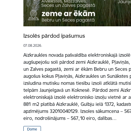
Izsolēs pārdod īpašumus
07.08.2026.
Aizkraukles novada pašvaldība elektroniskajā izsolē
augšupejošu soli pārdod zemi Aizkrauklē, Pļaviņās,
un Zalves pagastā, zemi ar ēkām Bebru un Seces pa
augošus kokus Pļaviņās, Aizkraukles un Sunākstes p
izsludina mutisku nomas tiesību izsoli atklātā mutis
telpām Jaunjelgavā un Koknesē. Pārdod zemi Aizkr
elektroniskajā izsolē elektronisko izsoļu vietnē ar
881 m2 platībā Aizkrauklē, Gulbju ielā 1372, kadas
apzīmējums 32010040129. Izsoles sākumcena – 5671 
eiro, nodrošinājums – 567,10 eiro, dalības…
Dome