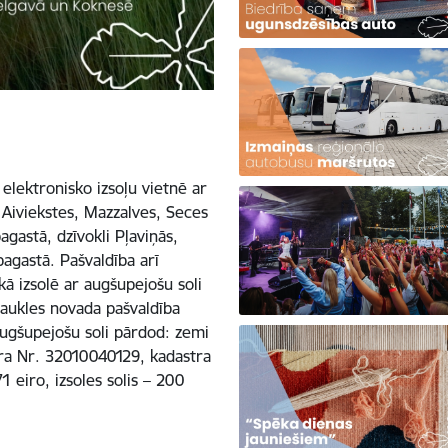
 elektronisko izsoļu vietnē ar
 Aiviekstes, Mazzalves, Seces
gastā, dzīvokli Pļaviņās,
agastā. Pašvaldība arī
kā izsolē ar augšupejošu soli
aukles novada pašvaldība
 augšupejošu soli pārdod: zemi
tra Nr. 32010040129, kadastra
eiro, izsoles solis – 200