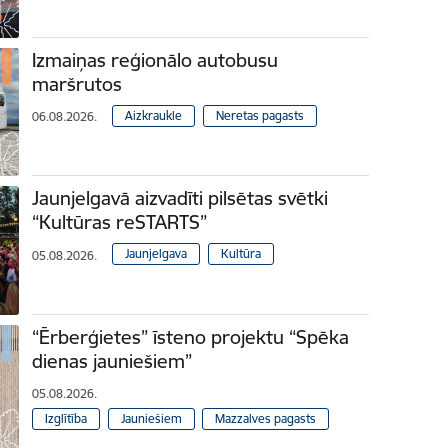
Izmaiņas reģionālo autobusu
maršrutos
Aizkraukle
Neretas pagasts
06.08.2026.
Jaunjelgavā aizvadīti pilsētas svētki
“Kultūras reSTARTS”
Jaunjelgava
Kultūra
05.08.2026.
“Ērberģietes” īsteno projektu “Spēka
dienas jauniešiem”
05.08.2026.
Izglītība
Jauniešiem
Mazzalves pagasts