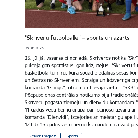
“Skrīveru futbolballe” – sports un azarts
06.08.2026.
25. jūlijā, vasaras pilnbriedā, Skrīveros notika “Skr
pulcēja gan sportistus, gan līdzjutējus. “Skrīveru fu
basketbola turnīru, kurā šogad piedalījās sešas ko
un četras no Skrīveriem. Spraigā un līdzvērtīgā cīņ
komanda “Gringo”, otrajā un trešajā vietā ‒ “SKB”
Pēcpusdienas centrālais notikums bija tradicionālās
Skrīveru pagasta ziemeļu un dienvidu komandām če
11 gadus vecu bērnu grupā pārliecinošu uzvaru ar re
komanda “Dienvidi”, izceļoties ar meistarīgu spēli u
12 līdz 15 gadus vecu bērnu komandu cīņā valdīja 
Skrīveru pagasts
Sports