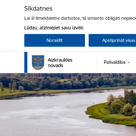
Pāriet uz lapas saturu
Sīkdatnes
Lai šī tīmekļvietne darbotos, tā izmanto obligāti nepiec
Lūdzu, atzīmējiet savu izvēli:
Noraidīt
Apstiprināt visas
Pašvaldība
Aizkraukles novada pašvaldība