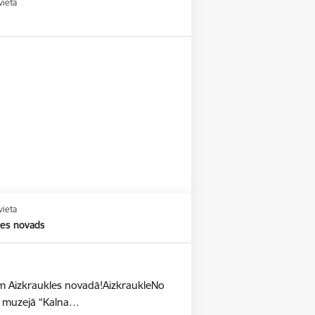
vieta
vieta
les novads
dēm Aizkraukles novadā!AizkraukleNo
as muzejā “Kalna…