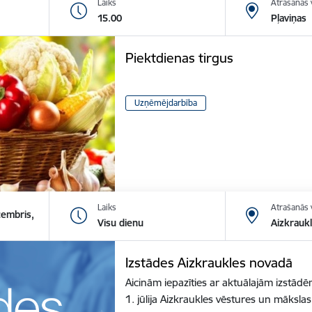
Laiks
Atrašanās 
15.00
Pļaviņas
Piektdienas tirgus
Uzņēmējdarbība
Laiks
Atrašanās 
cembris,
Visu dienu
Aizkrauk
Izstādes Aizkraukles novadā
Aicinām iepazīties ar aktuālajām izstā
1. jūlija Aizkraukles vēstures un māksl