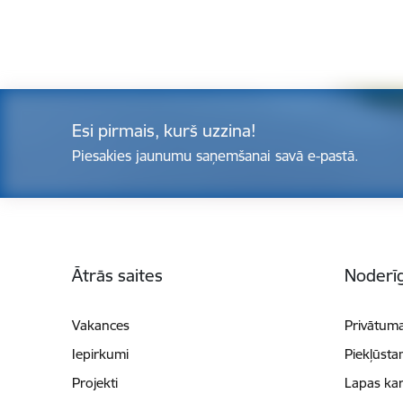
Esi pirmais, kurš uzzina!
Piesakies jaunumu saņemšanai savā e-pastā.
Kājene
Ātrās saites
Noderīg
Vakances
Privātuma
Iepirkumi
Piekļūsta
Projekti
Lapas kar