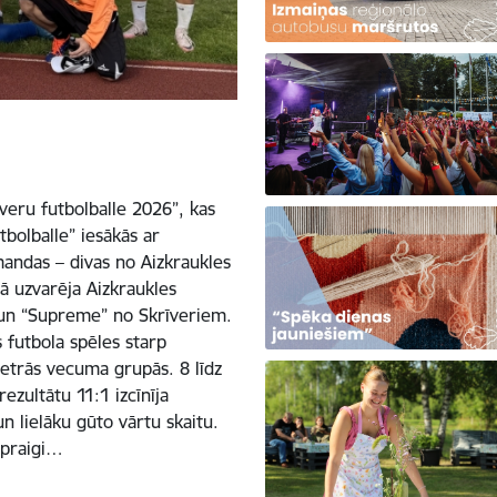
īveru futbolballe 2026”, kas
tbolballe” iesākās ar
mandas – divas no Aizkraukles
ā uzvarēja Aizkraukles
 un “Supreme” no Skrīveriem.
 futbola spēles starp
trās vecuma grupās. 8 līdz
zultātu 11:1 izcīnīja
n lielāku gūto vārtu skaitu.
spraigi…