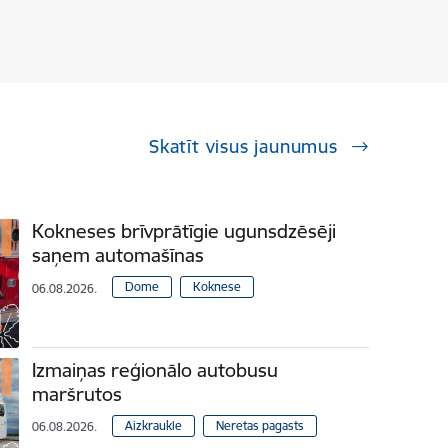
Skatīt visus jaunumus
Kokneses brīvprātīgie ugunsdzēsēji
saņem automašīnas
Dome
Koknese
06.08.2026.
Izmaiņas reģionālo autobusu
maršrutos
Aizkraukle
Neretas pagasts
06.08.2026.