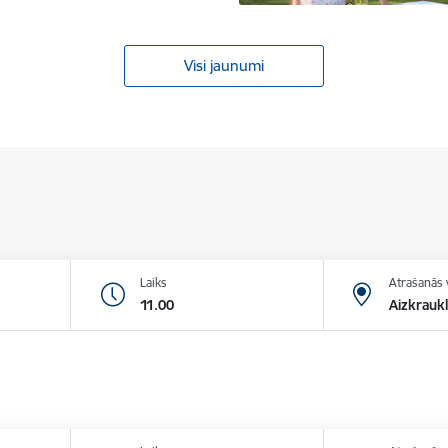
Visi jaunumi
Laiks
Atrašanās 
11.00
Aizkraukl