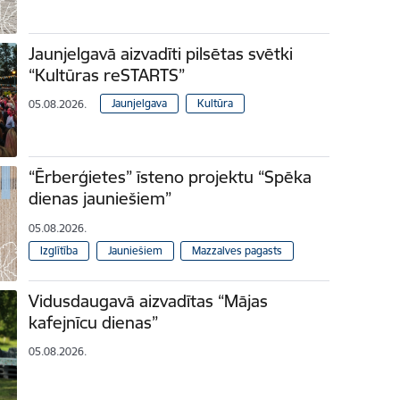
Jaunjelgavā aizvadīti pilsētas svētki
“Kultūras reSTARTS”
Jaunjelgava
Kultūra
05.08.2026.
“Ērberģietes” īsteno projektu “Spēka
dienas jauniešiem”
05.08.2026.
Izglītība
Jauniešiem
Mazzalves pagasts
Vidusdaugavā aizvadītas “Mājas
kafejnīcu dienas”
05.08.2026.