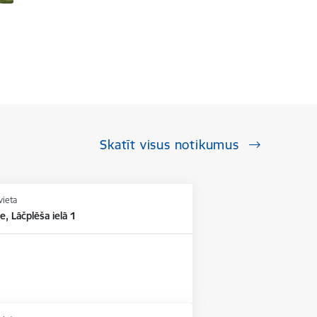
Skatīt visus notikumus
vieta
e, Lāčplēša ielā 1