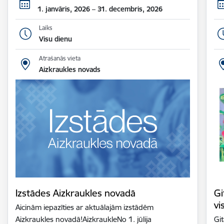
1. janvāris, 2026 – 31. decembris, 2026
Laiks
Visu dienu
Atrašanās vieta
Aizkraukles novads
Izstādes Aizkraukles novadā
Gi
vi
Aicinām iepazīties ar aktuālajām izstādēm
Aizkraukles novadā!AizkraukleNo 1. jūlija
Gi