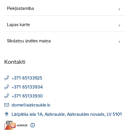
Piekļūstamība
Lapas karte
Sīkdatņu izvēles maiņa
Kontakti
+371 65133925
+371 65133934
+371 65133930
E-pasts:
dome@aizkraukle.lv
Lāčplēša iela 1A, Aizkraukle, Aizkraukles novads, LV 5101