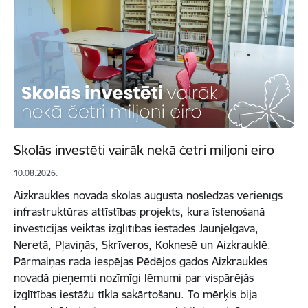
Skolās investēti vairāk nekā četri miljoni eiro
10.08.2026.
Aizkraukles novada skolās augustā noslēdzas vērienīgs
infrastruktūras attīstības projekts, kura īstenošanā
investīcijas veiktas izglītības iestādēs Jaunjelgavā,
Neretā, Pļaviņās, Skrīveros, Koknesē un Aizkrauklē.
Pārmaiņas rada iespējas Pēdējos gados Aizkraukles
novadā pieņemti nozīmīgi lēmumi par vispārējās
izglītības iestāžu tīkla sakārtošanu. To mērķis bija