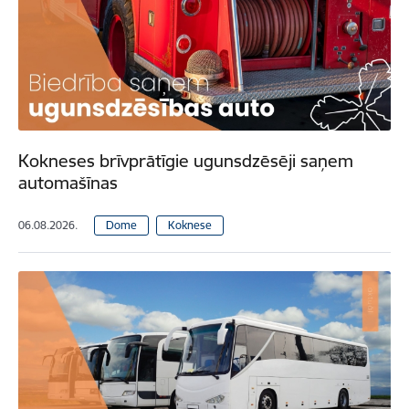
Kokneses brīvprātīgie ugunsdzēsēji saņem
automašīnas
06.08.2026.
Dome
Koknese