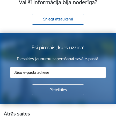
Vai šī informācija bija noderīga?
Sniegt atsauksmi
Esi pirmais, kurš uzzina!
Piesakies jaunumu saņemšanai savā e-pastā.
Kājene
Ātrās saites