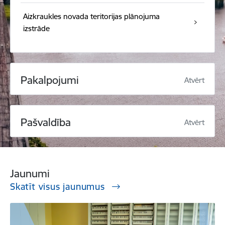
Aizkraukles novada teritorijas plānojuma
izstrāde
Pakalpojumi
Atvērt
Pašvaldība
Atvērt
Jaunumi
Skatīt visus jaunumus