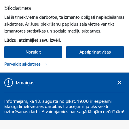
Pāriet uz lapas saturu
Sīkdatnes
Spied
lai meklētu
Enter
Lai šī tīmekļvietne darbotos, tā izmanto obligāti nepieciešamās
sīkdatnes. Ar Jūsu piekrišanu papildus šajā vietnē var tikt
izmantotas statistikas un sociālo mediju sīkdatnes.
Lūdzu, atzīmējiet savu izvēli:
Noraidīt
Apstiprināt visas
Pārvaldīt sīkdatnes
Izmaiņas
Informējam, ka 13. augustā no plkst. 19.00 ir iespējami
īslaicīgi tīmekļvietnes darbības traucējumi, jo tiks veikti
uzturēšanas darbi. Atvainojamies par sagādātajām neērtībām!
Aizkraukles novada pašvaldība