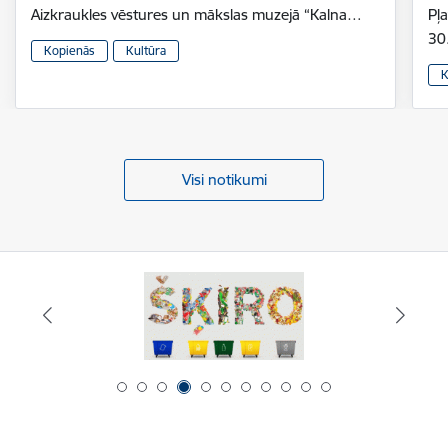
Aizkraukles vēstures un mākslas muzejā “Kalna…
Pļ
30
Kopienās
Kultūra
K
Visi notikumi