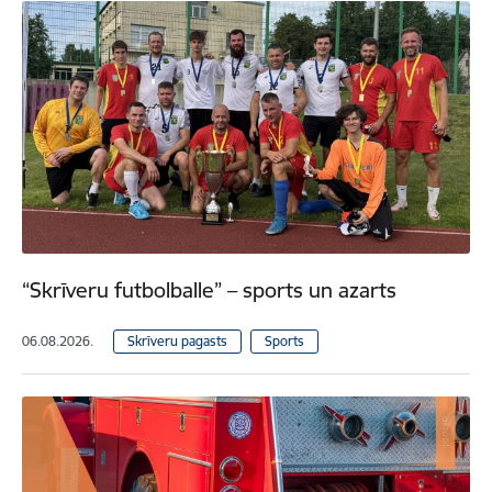
“Skrīveru futbolballe” – sports un azarts
06.08.2026.
Skrīveru pagasts
Sports