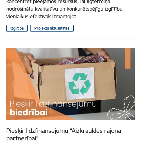
koncentrēt pieejamos resursus, lai ilgtermiņā
nodrošinātu kvalitatīvu un konkurētspējīgu izglītību,
vienlaikus efektīvāk izmantojot…
Izglītība
Projektu aktualitātes
Piešķir līdzfinansējumu “Aizkraukles rajona
partnerībai”