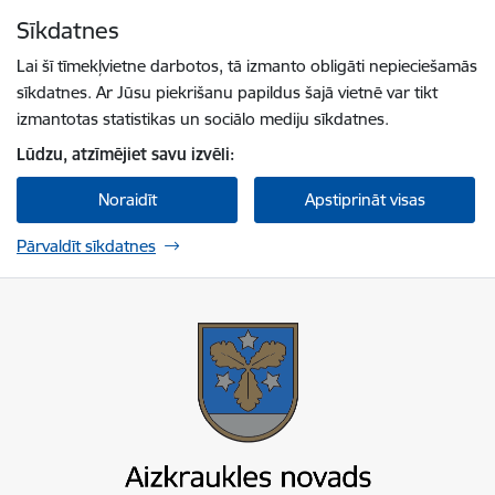
Pāriet uz lapas saturu
Sīkdatnes
Spied
lai meklētu
Enter
Lai šī tīmekļvietne darbotos, tā izmanto obligāti nepieciešamās
sīkdatnes. Ar Jūsu piekrišanu papildus šajā vietnē var tikt
izmantotas statistikas un sociālo mediju sīkdatnes.
Lūdzu, atzīmējiet savu izvēli:
Noraidīt
Apstiprināt visas
Pārvaldīt sīkdatnes
Aizkraukles novada pašvaldība