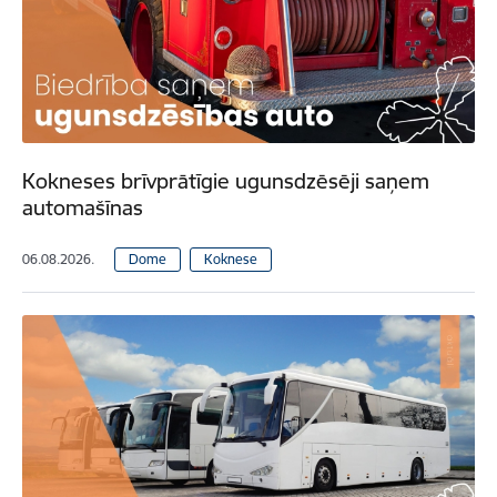
Kokneses brīvprātīgie ugunsdzēsēji saņem
automašīnas
06.08.2026.
Dome
Koknese