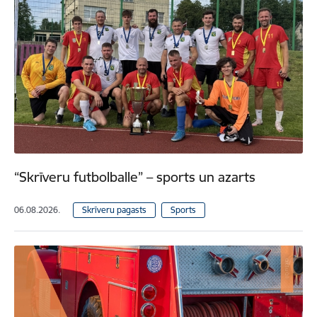
“Skrīveru futbolballe” – sports un azarts
06.08.2026.
Skrīveru pagasts
Sports