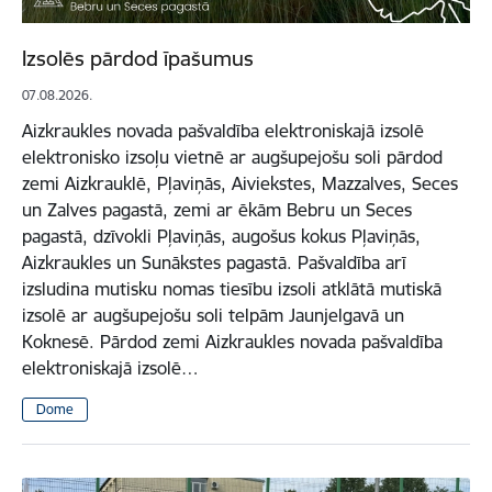
Izsolēs pārdod īpašumus
07.08.2026.
Aizkraukles novada pašvaldība elektroniskajā izsolē
elektronisko izsoļu vietnē ar augšupejošu soli pārdod
zemi Aizkrauklē, Pļaviņās, Aiviekstes, Mazzalves, Seces
un Zalves pagastā, zemi ar ēkām Bebru un Seces
pagastā, dzīvokli Pļaviņās, augošus kokus Pļaviņās,
Aizkraukles un Sunākstes pagastā. Pašvaldība arī
izsludina mutisku nomas tiesību izsoli atklātā mutiskā
izsolē ar augšupejošu soli telpām Jaunjelgavā un
Koknesē. Pārdod zemi Aizkraukles novada pašvaldība
elektroniskajā izsolē…
Dome