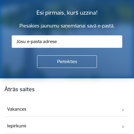
Esi pirmais, kurš uzzina!
Piesakies jaunumu saņemšanai savā e-pastā.
Kājene
Ātrās saites
Vakances
Iepirkumi