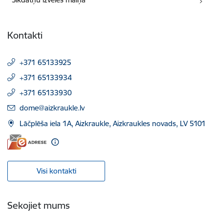
Kontakti
+371 65133925
+371 65133934
+371 65133930
E-pasts:
dome@aizkraukle.lv
Lāčplēša iela 1A, Aizkraukle, Aizkraukles novads, LV 5101
Visi kontakti
Sekojiet mums