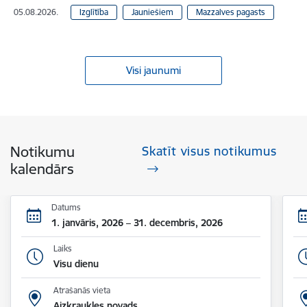
05.08.2026.
Izglītība
Jauniešiem
Mazzalves pagasts
Visi jaunumi
Notikumu
Skatīt visus notikumus
kalendārs
Datums
1. janvāris, 2026 – 31. decembris, 2026
Laiks
Visu dienu
Atrašanās vieta
Aizkraukles novads