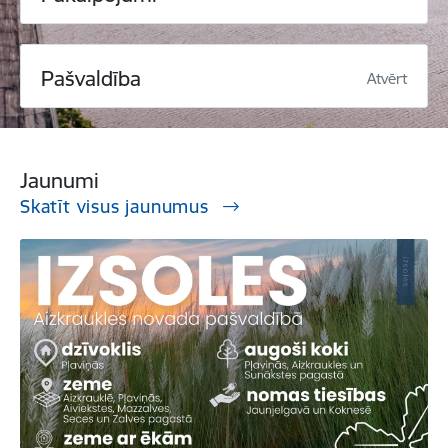
Pašvaldība
Atvērt
Jaunumi
Skatīt visus jaunumus