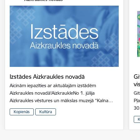
Izstādes Aizkraukles novadā
Gi
vi
Aicinām iepazīties ar aktuālajām izstādēm
Aizkraukles novadā!AizkraukleNo 1. jūlija
Gi
Aizkraukles vēstures un mākslas muzejā “Kalna…
Pļ
30
Kopienās
Kultūra
K