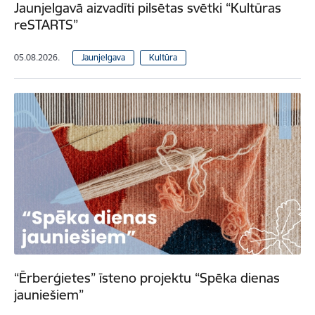
Jaunjelgavā aizvadīti pilsētas svētki “Kultūras
reSTARTS”
05.08.2026.
Jaunjelgava
Kultūra
“Ērberģietes” īsteno projektu “Spēka dienas
jauniešiem”