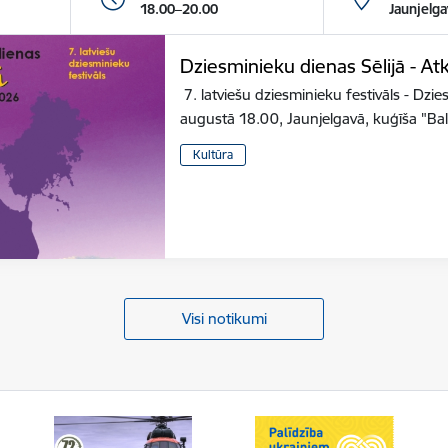
18.00–20.00
Jaunjelga
Dziesminieku dienas Sēlijā - At
7. latviešu dziesminieku festivāls - ​Dzi
augustā 18.00, Jaunjelgavā, kuģīša "Ba
Kultūra
Visi notikumi