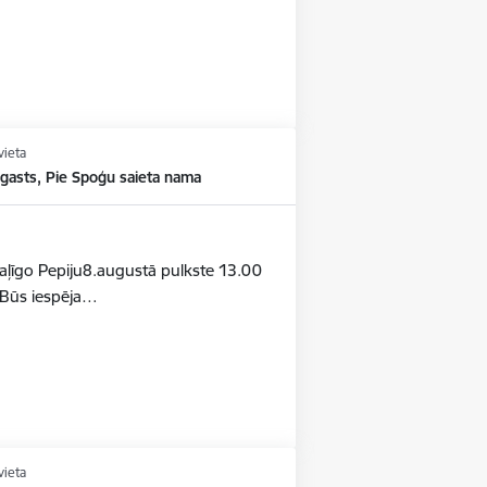
vieta
agasts, Pie Spoģu saieta nama
otaļīgo Pepiju8.augustā pulkste 13.00
aBūs iespēja…
vieta