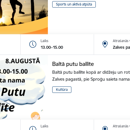
Sports un aktīvā atpūta
Laiks
Atrašanās 
13.00–15.00
Zalves p
Baltā putu ballīte
Baltā putu ballīte kopā ar dīdžeju un r
Zalves pagastā, pie Sproģu saieta nam
Kultūra
Laiks
Atrašanās 