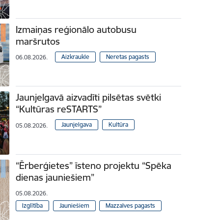
Izmaiņas reģionālo autobusu
maršrutos
Aizkraukle
Neretas pagasts
06.08.2026.
Jaunjelgavā aizvadīti pilsētas svētki
“Kultūras reSTARTS”
Jaunjelgava
Kultūra
05.08.2026.
“Ērberģietes” īsteno projektu “Spēka
dienas jauniešiem”
05.08.2026.
Izglītība
Jauniešiem
Mazzalves pagasts