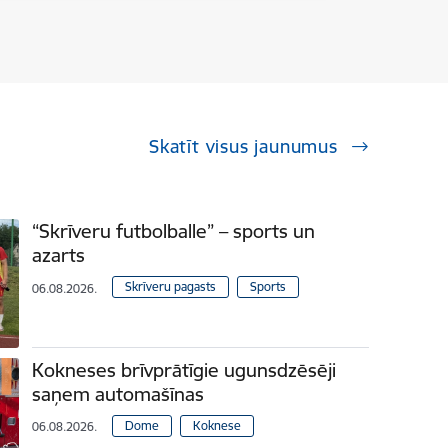
Skatīt visus jaunumus
“Skrīveru futbolballe” – sports un
azarts
Skrīveru pagasts
Sports
06.08.2026.
Kokneses brīvprātīgie ugunsdzēsēji
saņem automašīnas
Dome
Koknese
06.08.2026.