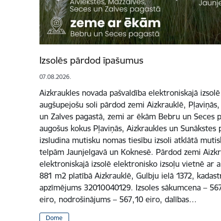
Izsolēs pārdod īpašumus
07.08.2026.
Aizkraukles novada pašvaldība elektroniskajā izsolē
augšupejošu soli pārdod zemi Aizkrauklē, Pļaviņās,
un Zalves pagastā, zemi ar ēkām Bebru un Seces pa
augošus kokus Pļaviņās, Aizkraukles un Sunākstes p
izsludina mutisku nomas tiesību izsoli atklātā mutis
telpām Jaunjelgavā un Koknesē. Pārdod zemi Aizkr
elektroniskajā izsolē elektronisko izsoļu vietnē ar
881 m2 platībā Aizkrauklē, Gulbju ielā 1372, kadas
apzīmējums 32010040129. Izsoles sākumcena – 5671 
eiro, nodrošinājums – 567,10 eiro, dalības…
Dome