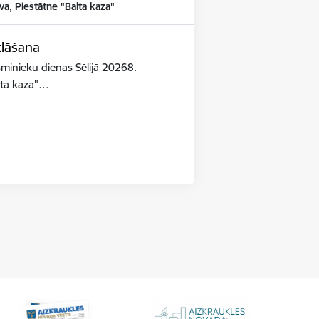
va, Piestātne "Balta kaza"
klāšana
esminieku dienas Sēlijā 20268.
lta kaza"…