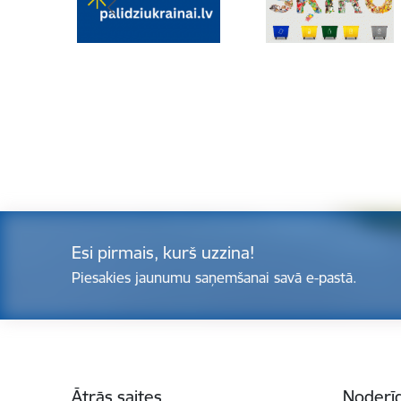
Esi pirmais, kurš uzzina!
Piesakies jaunumu saņemšanai savā e-pastā.
Kājene
Ātrās saites
Noderīg