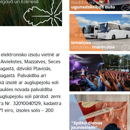
 elektronisko izsoļu vietnē ar
 Aiviekstes, Mazzalves, Seces
gastā, dzīvokli Pļaviņās,
agastā. Pašvaldība arī
kā izsolē ar augšupejošu soli
aukles novada pašvaldība
 augšupejošu soli pārdod: zemi
tra Nr. 32010040129, kadastra
eiro, izsoles solis – 200