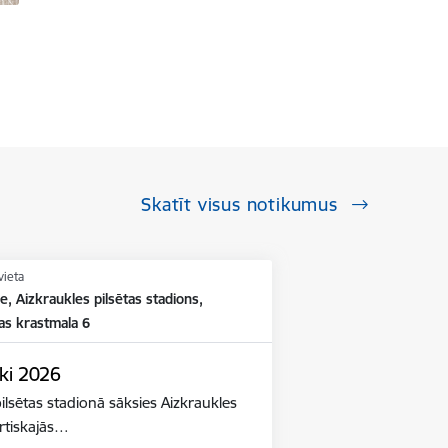
Skatīt visus notikumus
vieta
e, Aizkraukles pilsētas stadions,
as krastmala 6
ki 2026
ilsētas stadionā sāksies Aizkraukles
ortiskajās…