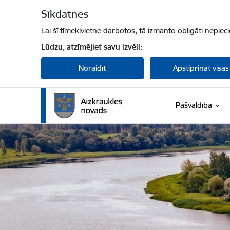
Pāriet uz lapas saturu
Sīkdatnes
Lai šī tīmekļvietne darbotos, tā izmanto obligāti nepiec
Lūdzu, atzīmējiet savu izvēli:
Noraidīt
Apstiprināt visas
Pašvaldība
Aizkraukles novada pašvaldība