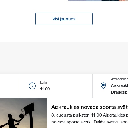
Visi jaunumi
Atrašanās 
Laiks
Aizkraukl
11.00
Draudzīb
Aizkraukles novada sporta svēt
8. augustā pulksten 11.00 Aizkraukles p
novada sporta svētki. Dalība svētku sp