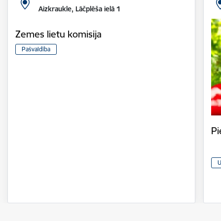
Aizkraukle, Lāčplēša ielā 1
Zemes lietu komisija
Pašvaldība
Pi
U