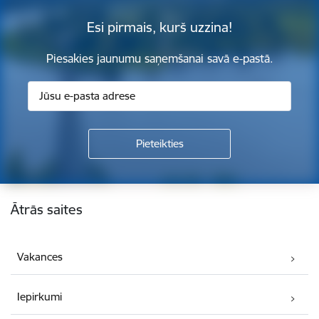
Esi pirmais, kurš uzzina!
Piesakies jaunumu saņemšanai savā e-pastā.
Kājene
Ātrās saites
Vakances
Iepirkumi