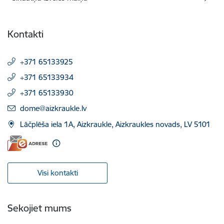
Kontakti
+371 65133925
+371 65133934
+371 65133930
E-pasts:
dome@aizkraukle.lv
Lāčplēša iela 1A, Aizkraukle, Aizkraukles novads, LV 5101
Visi kontakti
Sekojiet mums