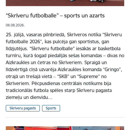
“Skrīveru futbolballe” – sports un azarts
06.08.2026.
25. jūlijā, vasaras pilnbriedā, Skrīveros notika “Skrīveru
futbolballe 2026”, kas pulcēja gan sportistus, gan
līdzjutējus. “Skrīveru futbolballe” iesākās ar basketbola
turnīru, kurā šogad piedalījās sešas komandas – divas no
Aizkraukles un četras no Skrīveriem. Spraigā un
līdzvērtīgā cīņā uzvarēja Aizkraukles komanda “Gringo”,
otrajā un trešajā vietā ‒ “SKB” un “Supreme” no
Skrīveriem. Pēcpusdienas centrālais notikums bija
tradicionālās futbola spēles starp Skrīveru pagasta
ziemeļu un dienvidu…
Skrīveru pagasts
Sports