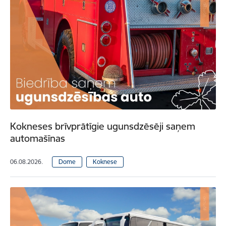
Kokneses brīvprātīgie ugunsdzēsēji saņem
automašīnas
06.08.2026.
Dome
Koknese