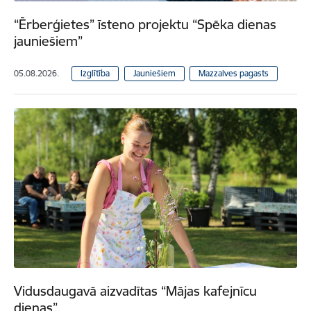
“Ērberģietes” īsteno projektu “Spēka dienas
jauniešiem”
05.08.2026.
Izglītība
Jauniešiem
Mazzalves pagasts
Vidusdaugavā aizvadītas “Mājas kafejnīcu
dienas”