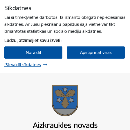
Pāriet uz lapas saturu
Sīkdatnes
Spied
lai meklētu
Enter
Lai šī tīmekļvietne darbotos, tā izmanto obligāti nepieciešamās
sīkdatnes. Ar Jūsu piekrišanu papildus šajā vietnē var tikt
izmantotas statistikas un sociālo mediju sīkdatnes.
Lūdzu, atzīmējiet savu izvēli:
Noraidīt
Apstiprināt visas
Pārvaldīt sīkdatnes
Aizkraukles novada pašvaldība