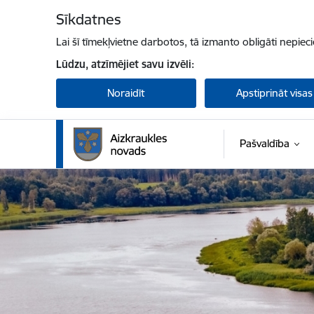
Pāriet uz lapas saturu
Sīkdatnes
Lai šī tīmekļvietne darbotos, tā izmanto obligāti nepiec
Lūdzu, atzīmējiet savu izvēli:
Noraidīt
Apstiprināt visas
Pašvaldība
Aizkraukles novada pašvaldība