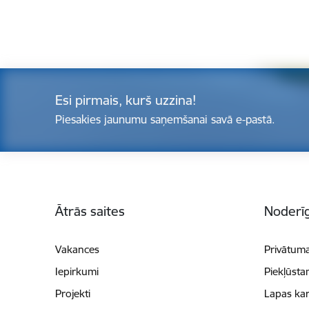
Esi pirmais, kurš uzzina!
Piesakies jaunumu saņemšanai savā e-pastā.
Kājene
Ātrās saites
Noderīg
Vakances
Privātuma
Iepirkumi
Piekļūsta
Projekti
Lapas kar