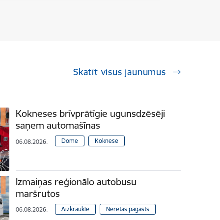
Skatīt visus jaunumus
Kokneses brīvprātīgie ugunsdzēsēji
saņem automašīnas
Dome
Koknese
06.08.2026.
Izmaiņas reģionālo autobusu
maršrutos
Aizkraukle
Neretas pagasts
06.08.2026.