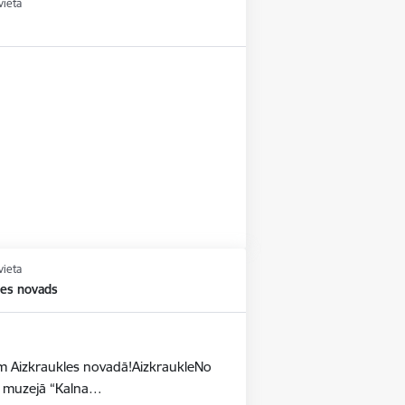
vieta
vieta
les novads
dēm Aizkraukles novadā!AizkraukleNo
as muzejā “Kalna…