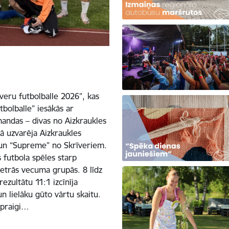
īveru futbolballe 2026”, kas
tbolballe” iesākās ar
mandas – divas no Aizkraukles
ā uzvarēja Aizkraukles
 un “Supreme” no Skrīveriem.
 futbola spēles starp
trās vecuma grupās. 8 līdz
zultātu 11:1 izcīnīja
n lielāku gūto vārtu skaitu.
spraigi…