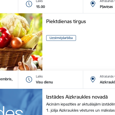
Laiks
Atrašanās 
15.00
Pļaviņas
Piektdienas tirgus
Uzņēmējdarbība
Laiks
Atrašanās 
cembris,
Visu dienu
Aizkrauk
Izstādes Aizkraukles novadā
Aicinām iepazīties ar aktuālajām izstā
1. jūlija Aizkraukles vēstures un māksl