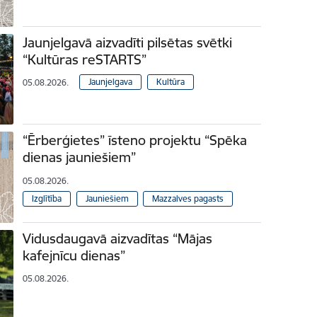
Jaunjelgavā aizvadīti pilsētas svētki
“Kultūras reSTARTS”
Jaunjelgava
Kultūra
05.08.2026.
“Ērberģietes” īsteno projektu “Spēka
dienas jauniešiem”
05.08.2026.
Izglītība
Jauniešiem
Mazzalves pagasts
Vidusdaugavā aizvadītas “Mājas
kafejnīcu dienas”
05.08.2026.