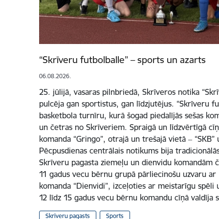
“Skrīveru futbolballe” – sports un azarts
06.08.2026.
25. jūlijā, vasaras pilnbriedā, Skrīveros notika “Skr
pulcēja gan sportistus, gan līdzjutējus. “Skrīveru fu
basketbola turnīru, kurā šogad piedalījās sešas ko
un četras no Skrīveriem. Spraigā un līdzvērtīgā cīņ
komanda “Gringo”, otrajā un trešajā vietā ‒ “SKB”
Pēcpusdienas centrālais notikums bija tradicionālās
Skrīveru pagasta ziemeļu un dienvidu komandām če
11 gadus vecu bērnu grupā pārliecinošu uzvaru ar re
komanda “Dienvidi”, izceļoties ar meistarīgu spēli u
12 līdz 15 gadus vecu bērnu komandu cīņā valdīja 
Skrīveru pagasts
Sports