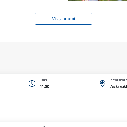
Visi jaunumi
Laiks
Atrašanās 
11.00
Aizkraukl