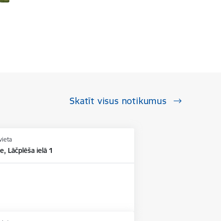
Skatīt visus notikumus
vieta
e, Lāčplēša ielā 1