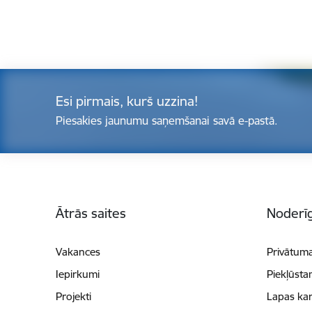
Esi pirmais, kurš uzzina!
Piesakies jaunumu saņemšanai savā e-pastā.
Kājene
Ātrās saites
Noderīg
Vakances
Privātuma
Iepirkumi
Piekļūsta
Projekti
Lapas kar