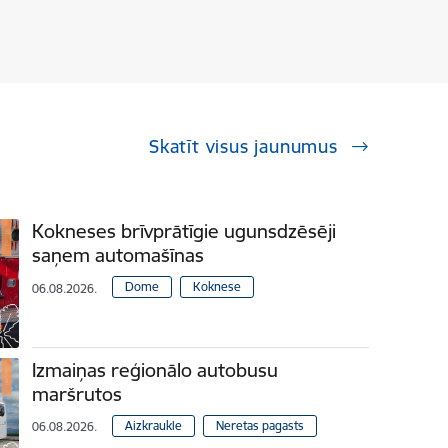
Skatīt visus jaunumus
Kokneses brīvprātīgie ugunsdzēsēji
saņem automašīnas
Dome
Koknese
06.08.2026.
Izmaiņas reģionālo autobusu
maršrutos
Aizkraukle
Neretas pagasts
06.08.2026.