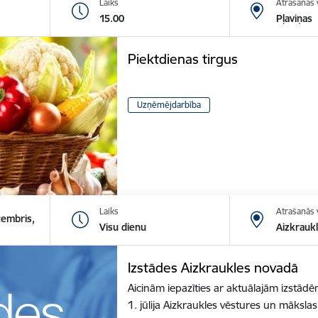
Laiks
Atrašanās 
15.00
Pļaviņas
Piektdienas tirgus
Uzņēmējdarbība
Laiks
Atrašanās 
cembris,
Visu dienu
Aizkrauk
Izstādes Aizkraukles novadā
Aicinām iepazīties ar aktuālajām izstā
1. jūlija Aizkraukles vēstures un māksl