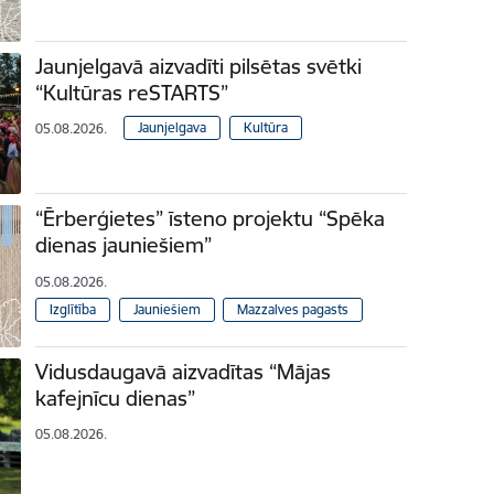
Jaunjelgavā aizvadīti pilsētas svētki
“Kultūras reSTARTS”
Jaunjelgava
Kultūra
05.08.2026.
“Ērberģietes” īsteno projektu “Spēka
dienas jauniešiem”
05.08.2026.
Izglītība
Jauniešiem
Mazzalves pagasts
Vidusdaugavā aizvadītas “Mājas
kafejnīcu dienas”
05.08.2026.