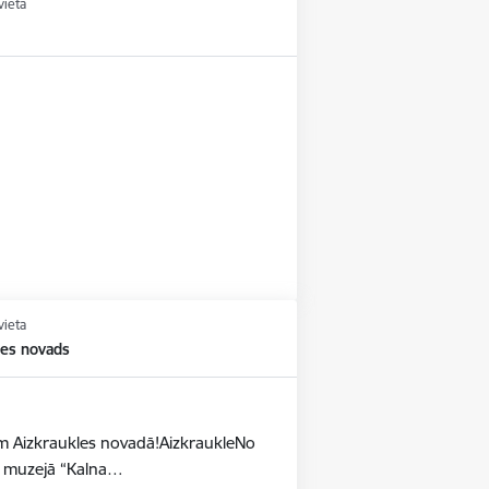
vieta
vieta
les novads
dēm Aizkraukles novadā!AizkraukleNo
as muzejā “Kalna…