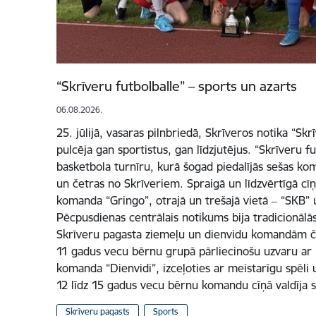
“Skrīveru futbolballe” – sports un azarts
06.08.2026.
25. jūlijā, vasaras pilnbriedā, Skrīveros notika “Skr
pulcēja gan sportistus, gan līdzjutējus. “Skrīveru fu
basketbola turnīru, kurā šogad piedalījās sešas ko
un četras no Skrīveriem. Spraigā un līdzvērtīgā cīņ
komanda “Gringo”, otrajā un trešajā vietā ‒ “SKB”
Pēcpusdienas centrālais notikums bija tradicionālās
Skrīveru pagasta ziemeļu un dienvidu komandām če
11 gadus vecu bērnu grupā pārliecinošu uzvaru ar re
komanda “Dienvidi”, izceļoties ar meistarīgu spēli u
12 līdz 15 gadus vecu bērnu komandu cīņā valdīja 
Skrīveru pagasts
Sports