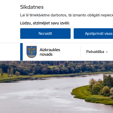
Pāriet uz lapas saturu
Sīkdatnes
Lai šī tīmekļvietne darbotos, tā izmanto obligāti nepiec
Lūdzu, atzīmējiet savu izvēli:
Noraidīt
Apstiprināt visas
Pašvaldība
Aizkraukles novada pašvaldība