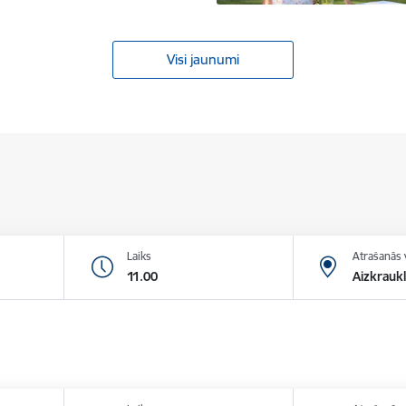
Visi jaunumi
Laiks
Atrašanās 
11.00
Aizkraukl