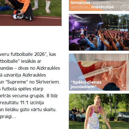
īveru futbolballe 2026”, kas
tbolballe” iesākās ar
mandas – divas no Aizkraukles
ā uzvarēja Aizkraukles
 un “Supreme” no Skrīveriem.
 futbola spēles starp
trās vecuma grupās. 8 līdz
zultātu 11:1 izcīnīja
n lielāku gūto vārtu skaitu.
spraigi…