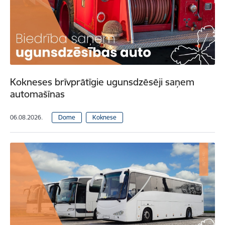
Kokneses brīvprātīgie ugunsdzēsēji saņem
automašīnas
06.08.2026.
Dome
Koknese