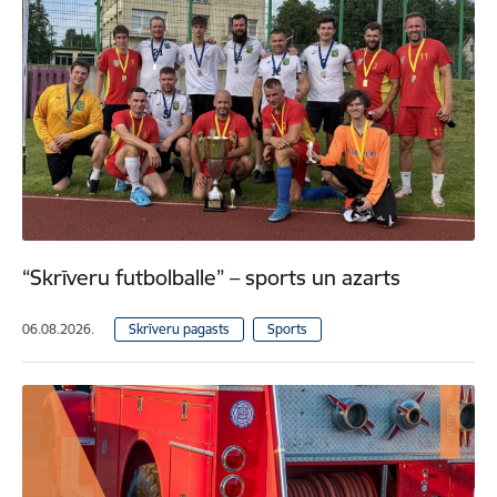
“Skrīveru futbolballe” – sports un azarts
06.08.2026.
Skrīveru pagasts
Sports