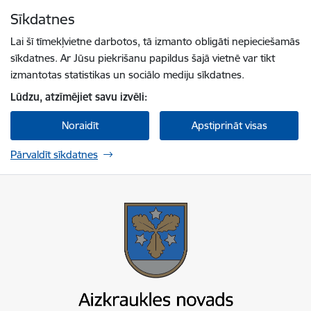
Pāriet uz lapas saturu
Sīkdatnes
Spied
lai meklētu
Enter
Lai šī tīmekļvietne darbotos, tā izmanto obligāti nepieciešamās
sīkdatnes. Ar Jūsu piekrišanu papildus šajā vietnē var tikt
izmantotas statistikas un sociālo mediju sīkdatnes.
Lūdzu, atzīmējiet savu izvēli:
Noraidīt
Apstiprināt visas
Pārvaldīt sīkdatnes
Aizkraukles novada pašvaldība