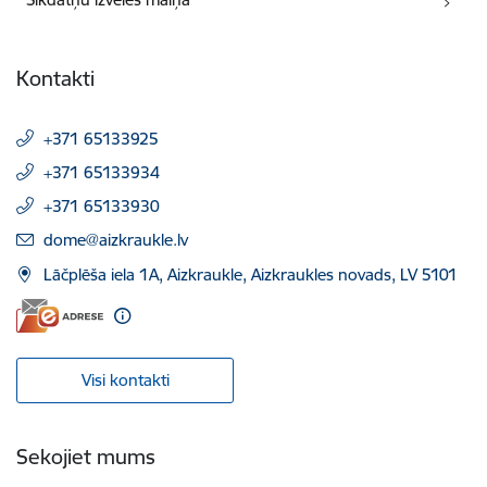
Kontakti
+371 65133925
+371 65133934
+371 65133930
E-pasts:
dome@aizkraukle.lv
Lāčplēša iela 1A, Aizkraukle, Aizkraukles novads, LV 5101
Visi kontakti
Sekojiet mums