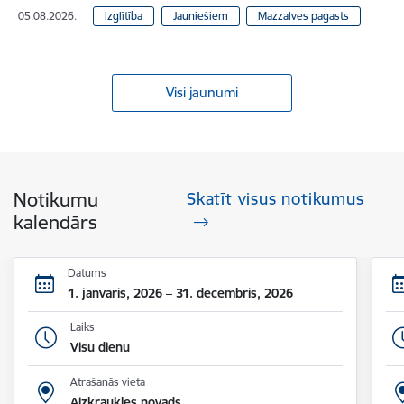
05.08.2026.
Izglītība
Jauniešiem
Mazzalves pagasts
Visi jaunumi
Notikumu
Skatīt visus notikumus
kalendārs
Datums
1. janvāris, 2026 – 31. decembris, 2026
Laiks
Visu dienu
Atrašanās vieta
Aizkraukles novads