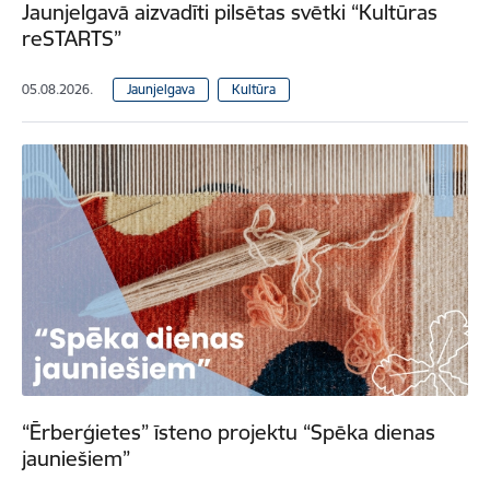
Jaunjelgavā aizvadīti pilsētas svētki “Kultūras
reSTARTS”
05.08.2026.
Jaunjelgava
Kultūra
“Ērberģietes” īsteno projektu “Spēka dienas
jauniešiem”