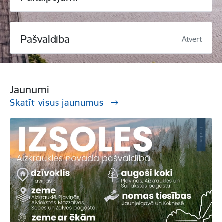
Pašvaldība
Atvērt
Jaunumi
Skatīt visus jaunumus