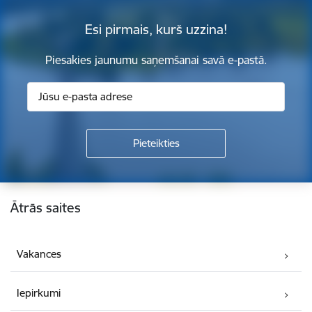
Esi pirmais, kurš uzzina!
Piesakies jaunumu saņemšanai savā e-pastā.
Kājene
Ātrās saites
Vakances
Iepirkumi