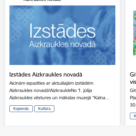
Izstādes Aizkraukles novadā
Gi
vi
Aicinām iepazīties ar aktuālajām izstādēm
Aizkraukles novadā!AizkraukleNo 1. jūlija
Gi
Aizkraukles vēstures un mākslas muzejā “Kalna…
Pļ
30
Kopienās
Kultūra
K