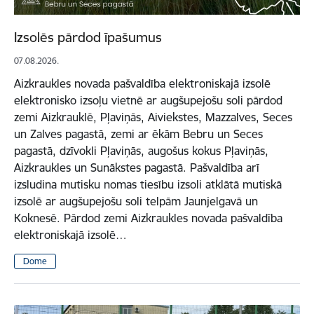
Izsolēs pārdod īpašumus
07.08.2026.
Aizkraukles novada pašvaldība elektroniskajā izsolē
elektronisko izsoļu vietnē ar augšupejošu soli pārdod
zemi Aizkrauklē, Pļaviņās, Aiviekstes, Mazzalves, Seces
un Zalves pagastā, zemi ar ēkām Bebru un Seces
pagastā, dzīvokli Pļaviņās, augošus kokus Pļaviņās,
Aizkraukles un Sunākstes pagastā. Pašvaldība arī
izsludina mutisku nomas tiesību izsoli atklātā mutiskā
izsolē ar augšupejošu soli telpām Jaunjelgavā un
Koknesē. Pārdod zemi Aizkraukles novada pašvaldība
elektroniskajā izsolē…
Dome