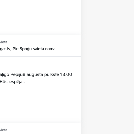
vieta
agasts, Pie Spoģu saieta nama
otaļīgo Pepiju8.augustā pulkste 13.00
aBūs iespēja…
vieta