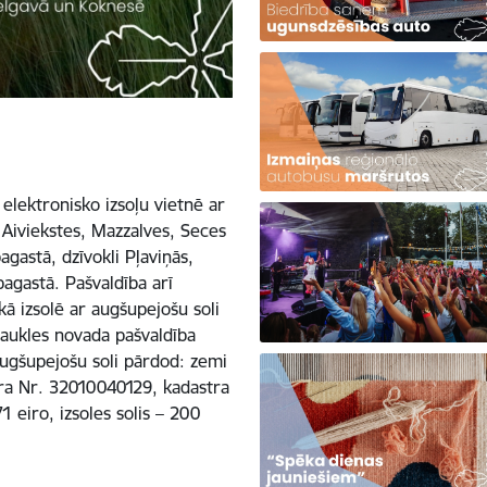
 elektronisko izsoļu vietnē ar
 Aiviekstes, Mazzalves, Seces
gastā, dzīvokli Pļaviņās,
agastā. Pašvaldība arī
kā izsolē ar augšupejošu soli
aukles novada pašvaldība
 augšupejošu soli pārdod: zemi
tra Nr. 32010040129, kadastra
eiro, izsoles solis – 200