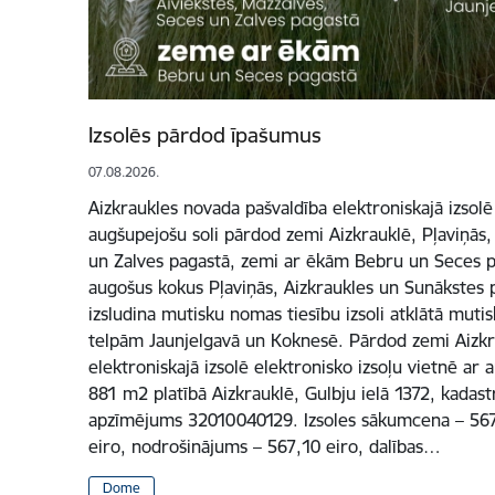
Izsolēs pārdod īpašumus
07.08.2026.
Aizkraukles novada pašvaldība elektroniskajā izsolē
augšupejošu soli pārdod zemi Aizkrauklē, Pļaviņās,
un Zalves pagastā, zemi ar ēkām Bebru un Seces pa
augošus kokus Pļaviņās, Aizkraukles un Sunākstes p
izsludina mutisku nomas tiesību izsoli atklātā mutis
telpām Jaunjelgavā un Koknesē. Pārdod zemi Aizkr
elektroniskajā izsolē elektronisko izsoļu vietnē ar
881 m2 platībā Aizkrauklē, Gulbju ielā 1372, kadas
apzīmējums 32010040129. Izsoles sākumcena – 5671 
eiro, nodrošinājums – 567,10 eiro, dalības…
Dome