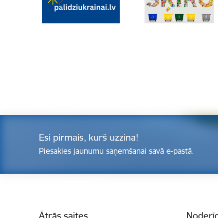
Esi pirmais, kurš uzzina!
Piesakies jaunumu saņemšanai savā e-pastā.
Kājene
Ātrās saites
Noderīg