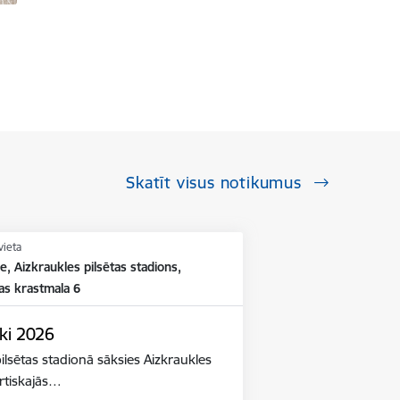
Skatīt visus notikumus
vieta
e, Aizkraukles pilsētas stadions,
as krastmala 6
ki 2026
ilsētas stadionā sāksies Aizkraukles
ortiskajās…