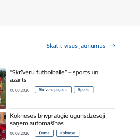
Skatīt visus jaunumus
“Skrīveru futbolballe” – sports un
azarts
Skrīveru pagasts
Sports
06.08.2026.
Kokneses brīvprātīgie ugunsdzēsēji
saņem automašīnas
Dome
Koknese
06.08.2026.