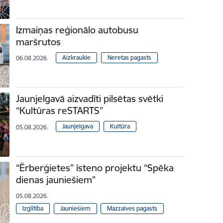
Izmaiņas reģionālo autobusu
maršrutos
Aizkraukle
Neretas pagasts
06.08.2026.
Jaunjelgavā aizvadīti pilsētas svētki
“Kultūras reSTARTS”
Jaunjelgava
Kultūra
05.08.2026.
“Ērberģietes” īsteno projektu “Spēka
dienas jauniešiem”
05.08.2026.
Izglītība
Jauniešiem
Mazzalves pagasts