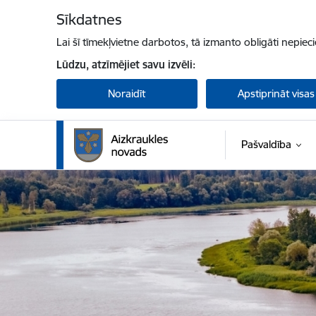
Pāriet uz lapas saturu
Sīkdatnes
Lai šī tīmekļvietne darbotos, tā izmanto obligāti nepiec
Lūdzu, atzīmējiet savu izvēli:
Noraidīt
Apstiprināt visas
Pašvaldība
Aizkraukles novada pašvaldība