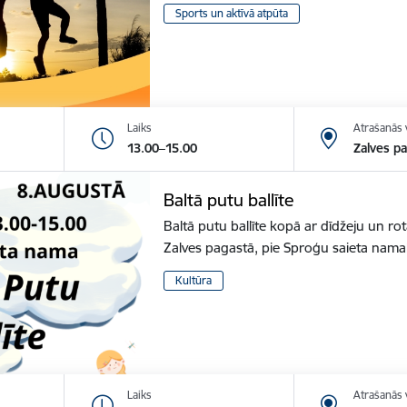
Sports un aktīvā atpūta
Laiks
Atrašanās 
13.00–15.00
Zalves p
Baltā putu ballīte
Baltā putu ballīte kopā ar dīdžeju un r
Zalves pagastā, pie Sproģu saieta nam
Kultūra
Laiks
Atrašanās 