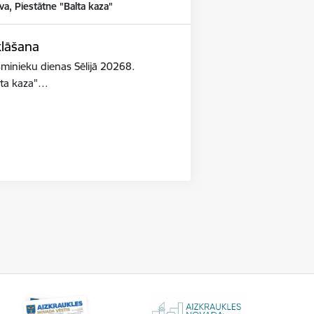
va, Piestātne "Balta kaza"
klāšana
esminieku dienas Sēlijā 20268.
lta kaza"…