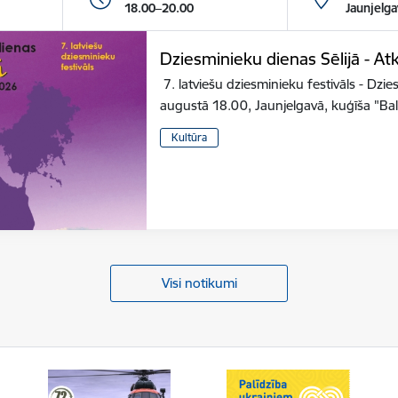
18.00–20.00
Jaunjelga
Dziesminieku dienas Sēlijā - At
7. latviešu dziesminieku festivāls - ​Dzi
augustā 18.00, Jaunjelgavā, kuģīša "Ba
Kultūra
Visi notikumi