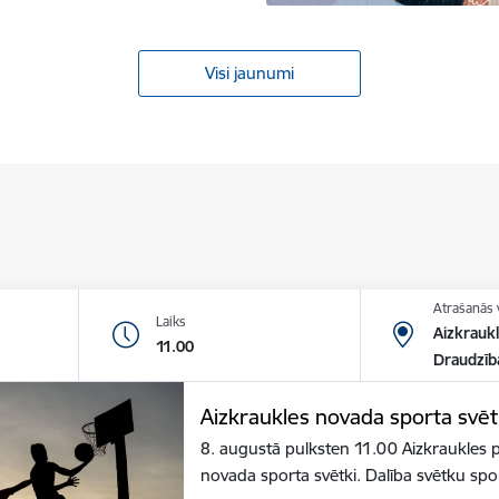
Visi jaunumi
Atrašanās 
Laiks
Aizkraukl
11.00
Draudzīb
Aizkraukles novada sporta svēt
8. augustā pulksten 11.00 Aizkraukles p
novada sporta svētki. Dalība svētku sp