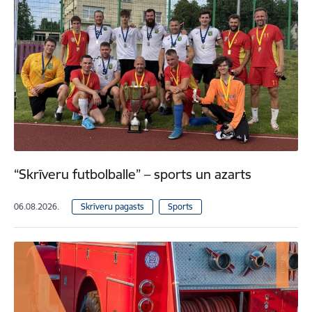
“Skrīveru futbolballe” – sports un azarts
06.08.2026.
Skrīveru pagasts
Sports