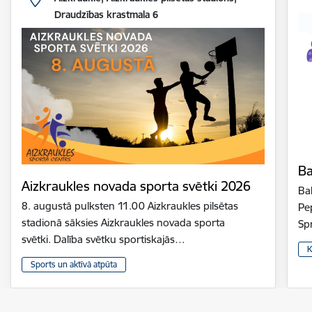
Draudzības krastmala 6
Ba
Aizkraukles novada sporta svētki 2026
Bal
8. augustā pulksten 11.00 Aizkraukles pilsētas
Pe
stadionā sāksies Aizkraukles novada sporta
Sp
svētki. Dalība svētku sportiskajās…
K
Sports un aktīvā atpūta