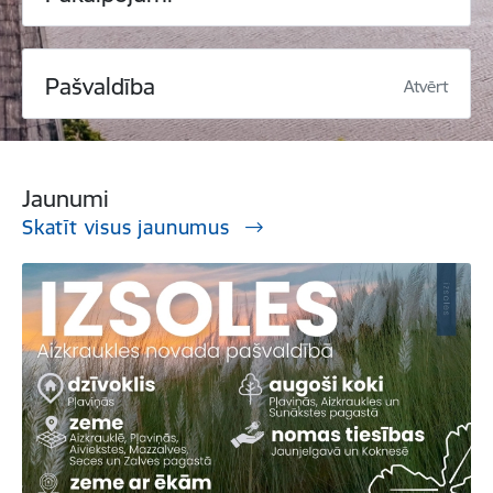
Pašvaldība
Atvērt
Jaunumi
Skatīt visus jaunumus