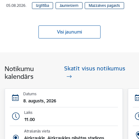
05.08.2026.
Izglītība
Jauniešiem
Mazzalves pagasts
Visi jaunumi
Notikumu
Skatīt visus notikumus
kalendārs
Datums
8. augusts, 2026
Laiks
11.00
Atrašanās vieta
Aizkraukle, Aizkraukles pilsētas stadions,