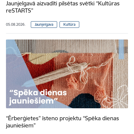
Jaunjelgavā aizvadīti pilsētas svētki “Kultūras
reSTARTS”
05.08.2026.
Jaunjelgava
Kultūra
“Ērberģietes” īsteno projektu “Spēka dienas
jauniešiem”