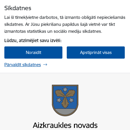
Pāriet uz lapas saturu
Sīkdatnes
Spied
lai meklētu
Enter
Lai šī tīmekļvietne darbotos, tā izmanto obligāti nepieciešamās
sīkdatnes. Ar Jūsu piekrišanu papildus šajā vietnē var tikt
izmantotas statistikas un sociālo mediju sīkdatnes.
Lūdzu, atzīmējiet savu izvēli:
Noraidīt
Apstiprināt visas
Pārvaldīt sīkdatnes
Aizkraukles novada pašvaldība