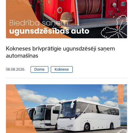
Kokneses brīvprātīgie ugunsdzēsēji saņem
automašīnas
06.08.2026.
Dome
Koknese