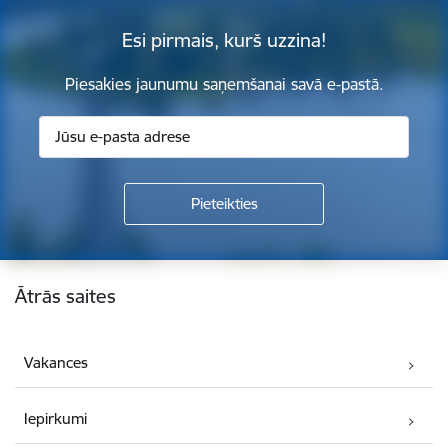
Esi pirmais, kurš uzzina!
Piesakies jaunumu saņemšanai savā e-pastā.
Kājene
Ātrās saites
Vakances
Iepirkumi