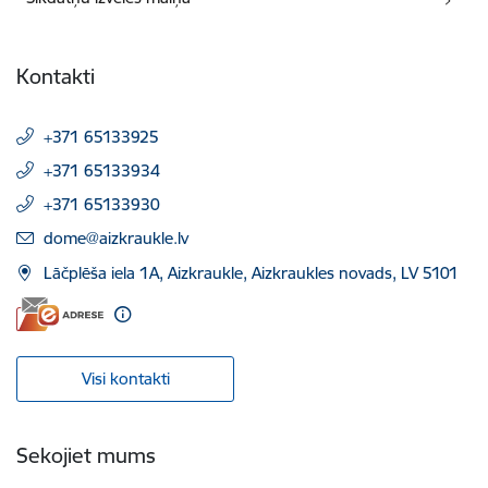
Kontakti
+371 65133925
+371 65133934
+371 65133930
E-pasts:
dome@aizkraukle.lv
Lāčplēša iela 1A, Aizkraukle, Aizkraukles novads, LV 5101
Visi kontakti
Sekojiet mums