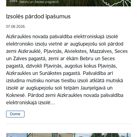
Izsolēs pārdod īpašumus
07.08.2026.
Aizkraukles novada pašvaldība elektroniskajā izsolē
elektronisko izsoļu vietnē ar augšupejošu soli pārdod
zemi Aizkrauklē, Pļaviņās, Aiviekstes, Mazzalves, Seces
un Zalves pagastā, zemi ar ēkām Bebru un Seces
pagastā, dzīvokli Pļaviņās, augošus kokus Pļaviņās,
Aizkraukles un Sunākstes pagastā. Pašvaldība arī
izsludina mutisku nomas tiesību izsoli atklātā mutiskā
izsolē ar augšupejošu soli telpām Jaunjelgavā un
Koknesē. Pārdod zemi Aizkraukles novada pašvaldība
elektroniskajā izsolē…
Dome