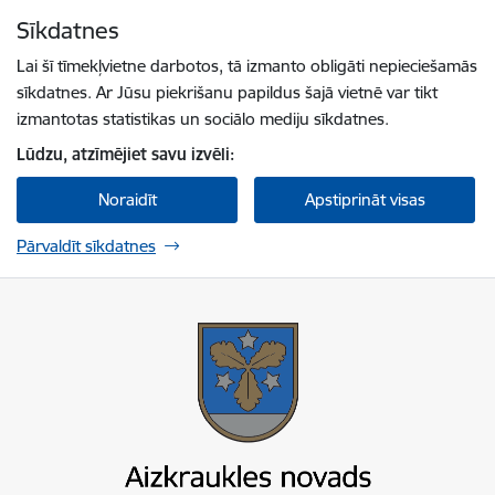
Pāriet uz lapas saturu
Sīkdatnes
Spied
lai meklētu
Enter
Lai šī tīmekļvietne darbotos, tā izmanto obligāti nepieciešamās
sīkdatnes. Ar Jūsu piekrišanu papildus šajā vietnē var tikt
izmantotas statistikas un sociālo mediju sīkdatnes.
Lūdzu, atzīmējiet savu izvēli:
Noraidīt
Apstiprināt visas
Pārvaldīt sīkdatnes
Aizkraukles novada pašvaldība