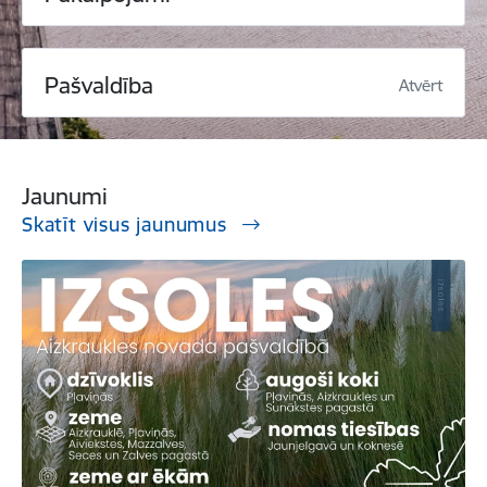
Pašvaldība
Atvērt
Jaunumi
Skatīt visus jaunumus