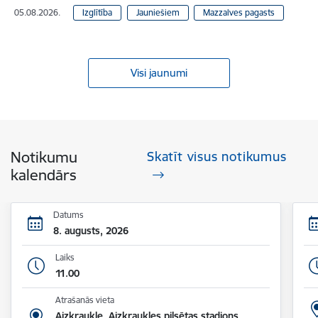
05.08.2026.
Izglītība
Jauniešiem
Mazzalves pagasts
Visi jaunumi
Notikumu
Skatīt visus notikumus
kalendārs
Datums
8. augusts, 2026
Laiks
11.00
Atrašanās vieta
Aizkraukle, Aizkraukles pilsētas stadions,