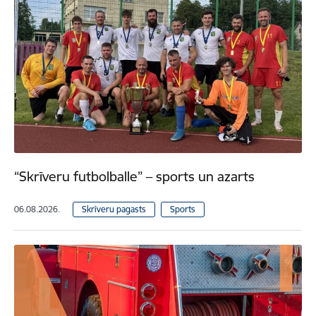
“Skrīveru futbolballe” – sports un azarts
06.08.2026.
Skrīveru pagasts
Sports