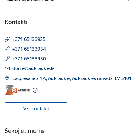
Kontakti
+371 65133925
+371 65133934
+371 65133930
E-pasts:
dome@aizkraukle.lv
Lāčplēša iela 1A, Aizkraukle, Aizkraukles novads, LV 5101
Visi kontakti
Sekojiet mums