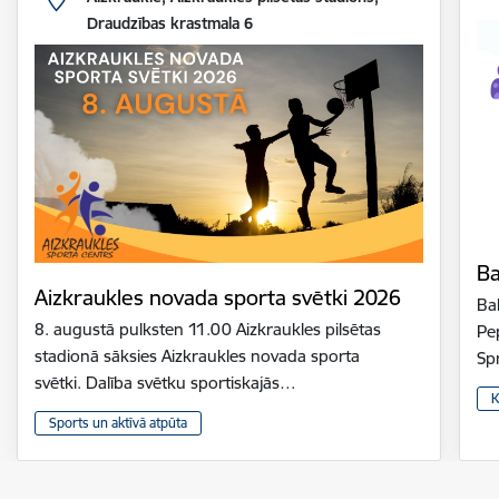
Draudzības krastmala 6
Ba
Aizkraukles novada sporta svētki 2026
Bal
8. augustā pulksten 11.00 Aizkraukles pilsētas
Pe
stadionā sāksies Aizkraukles novada sporta
Sp
svētki. Dalība svētku sportiskajās…
K
Sports un aktīvā atpūta