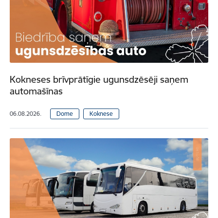
Kokneses brīvprātīgie ugunsdzēsēji saņem
automašīnas
06.08.2026.
Dome
Koknese