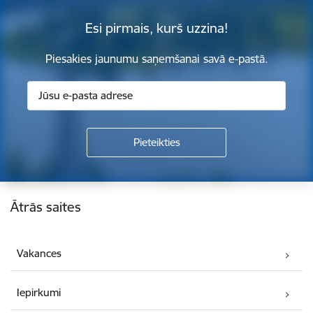
Esi pirmais, kurš uzzina!
Piesakies jaunumu saņemšanai savā e-pastā.
Kājene
Ātrās saites
Vakances
Iepirkumi