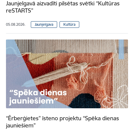
Jaunjelgavā aizvadīti pilsētas svētki “Kultūras
reSTARTS”
05.08.2026.
Jaunjelgava
Kultūra
“Ērberģietes” īsteno projektu “Spēka dienas
jauniešiem”