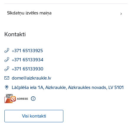
Sīkdatņu izvēles maiņa
Kontakti
+371 65133925
+371 65133934
+371 65133930
E-pasts:
dome@aizkraukle.lv
Lāčplēša iela 1A, Aizkraukle, Aizkraukles novads, LV 5101
Visi kontakti