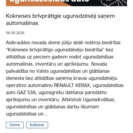
Kokneses brīvprātīgie ugunsdzēsēji saņem
automašīnas
06.08.2026.
Aizkraukles novada dome jūlija sēdē nolēma biedrībai
“Kokneses brīvprātīgo ugunsdzēsēju biedrība” bez
atlīdzības uz pieciem gadiem nodot ugunsdzēsības
automašīnas, inventāru un aprīkojumu. Novada
pašvaldība no Valsts ugunsdzēsības un glābšanas
dienesta bez atlīdzības saņēma kravas ugunsdzēsēju
operatīvo automašīnu RENAULT KERAX, ugunsdzēsības
auto GAZ 53A, ugunsgrēku dzēšanai paredzēto
aprīkojumu un inventāru. Atbilstoši Ugunsdrošības,
ugunsdzēsības un glābšanas darbu likumam
ugunsdzēsības un…
Dome
Koknese