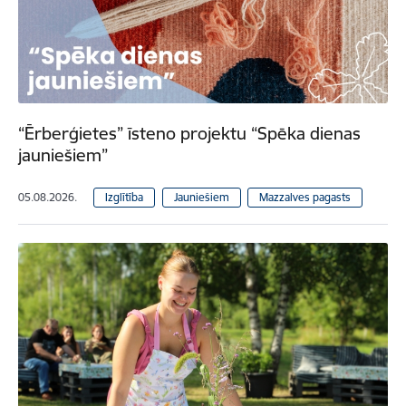
“Ērberģietes” īsteno projektu “Spēka dienas
jauniešiem”
05.08.2026.
Izglītība
Jauniešiem
Mazzalves pagasts