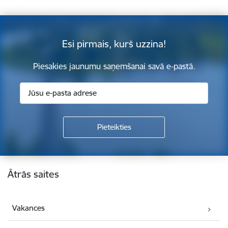
Esi pirmais, kurš uzzina!
Piesakies jaunumu saņemšanai savā e-pastā.
Kājene
Ātrās saites
Vakances