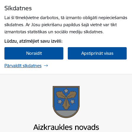
Pāriet uz lapas saturu
Sīkdatnes
Spied
lai meklētu
Enter
Lai šī tīmekļvietne darbotos, tā izmanto obligāti nepieciešamās
sīkdatnes. Ar Jūsu piekrišanu papildus šajā vietnē var tikt
izmantotas statistikas un sociālo mediju sīkdatnes.
Lūdzu, atzīmējiet savu izvēli:
Noraidīt
Apstiprināt visas
Pārvaldīt sīkdatnes
Aizkraukles novada pašvaldība