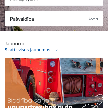
Pašvaldība
Atvērt
Jaunumi
Skatīt visus jaunumus