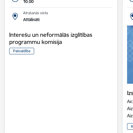
10.00
Atrašanās vieta
Attālināti
Interešu un neformālās izglītības
programmu komisija
Pašvaldība
Iz
Aic
Aiz
Ai
K