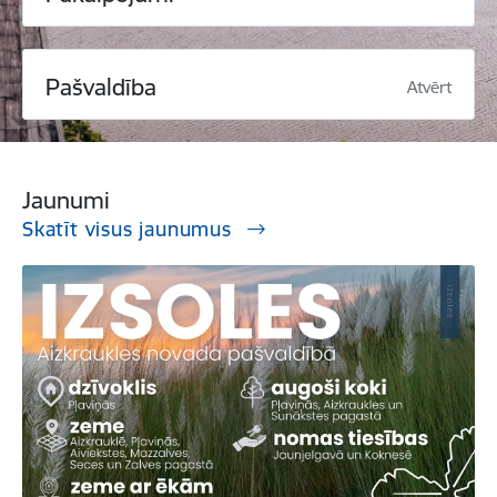
Pašvaldība
Atvērt
Jaunumi
Skatīt visus jaunumus