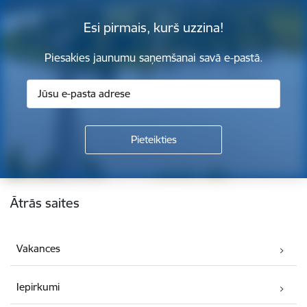
Esi pirmais, kurš uzzina!
Piesakies jaunumu saņemšanai savā e-pastā.
Kājene
Ātrās saites
Vakances
Iepirkumi