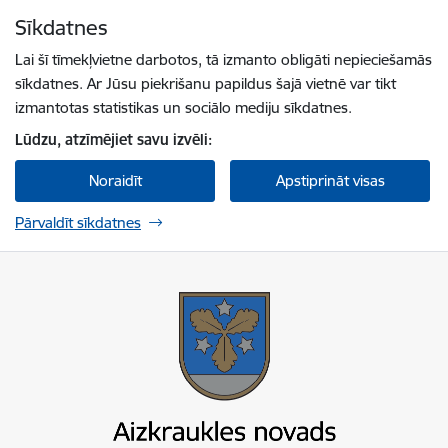
Pāriet uz lapas saturu
Sīkdatnes
Spied
lai meklētu
Enter
Lai šī tīmekļvietne darbotos, tā izmanto obligāti nepieciešamās
sīkdatnes. Ar Jūsu piekrišanu papildus šajā vietnē var tikt
izmantotas statistikas un sociālo mediju sīkdatnes.
Lūdzu, atzīmējiet savu izvēli:
Noraidīt
Apstiprināt visas
Pārvaldīt sīkdatnes
Aizkraukles novada pašvaldība