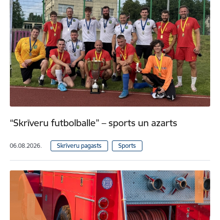
“Skrīveru futbolballe” – sports un azarts
06.08.2026.
Skrīveru pagasts
Sports