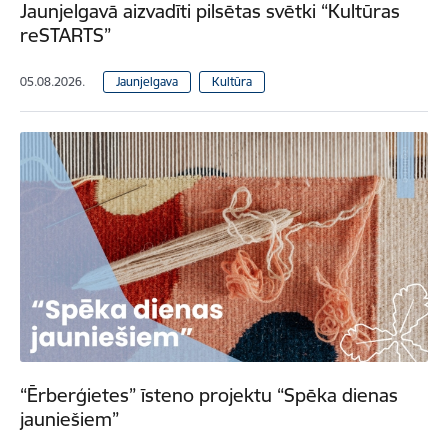
Jaunjelgavā aizvadīti pilsētas svētki “Kultūras
reSTARTS”
05.08.2026.
Jaunjelgava
Kultūra
“Ērberģietes” īsteno projektu “Spēka dienas
jauniešiem”