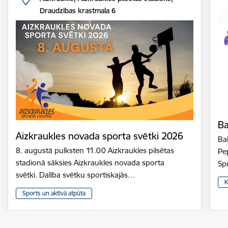
Draudzības krastmala 6
Ba
Aizkraukles novada sporta svētki 2026
Bal
8. augustā pulksten 11.00 Aizkraukles pilsētas
Pe
stadionā sāksies Aizkraukles novada sporta
Sp
svētki. Dalība svētku sportiskajās…
K
Sports un aktīvā atpūta