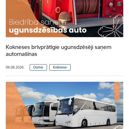
Kokneses brīvprātīgie ugunsdzēsēji saņem
automašīnas
06.08.2026.
Dome
Koknese