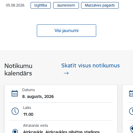
05.08.2026.
Izglītība
Jauniešiem
Mazzalves pagasts
Visi jaunumi
Notikumu
Skatīt visus notikumus
kalendārs
Datums
8. augusts, 2026
Laiks
11.00
Atrašanās vieta
Aizkraukle, Aizkraukles pilsētas stadions,