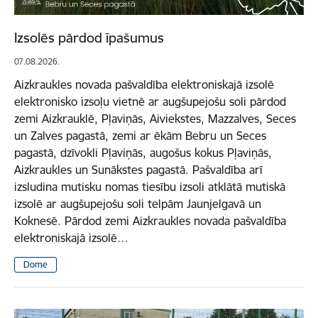
Izsolēs pārdod īpašumus
07.08.2026.
Aizkraukles novada pašvaldība elektroniskajā izsolē
elektronisko izsoļu vietnē ar augšupejošu soli pārdod
zemi Aizkrauklē, Pļaviņās, Aiviekstes, Mazzalves, Seces
un Zalves pagastā, zemi ar ēkām Bebru un Seces
pagastā, dzīvokli Pļaviņās, augošus kokus Pļaviņās,
Aizkraukles un Sunākstes pagastā. Pašvaldība arī
izsludina mutisku nomas tiesību izsoli atklātā mutiskā
izsolē ar augšupejošu soli telpām Jaunjelgavā un
Koknesē. Pārdod zemi Aizkraukles novada pašvaldība
elektroniskajā izsolē…
Dome