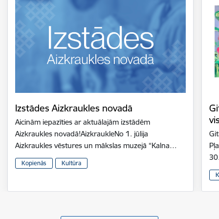
Izstādes Aizkraukles novadā
Gi
vi
Aicinām iepazīties ar aktuālajām izstādēm
Aizkraukles novadā!AizkraukleNo 1. jūlija
Gi
Aizkraukles vēstures un mākslas muzejā “Kalna…
Pļ
30
Kopienās
Kultūra
K