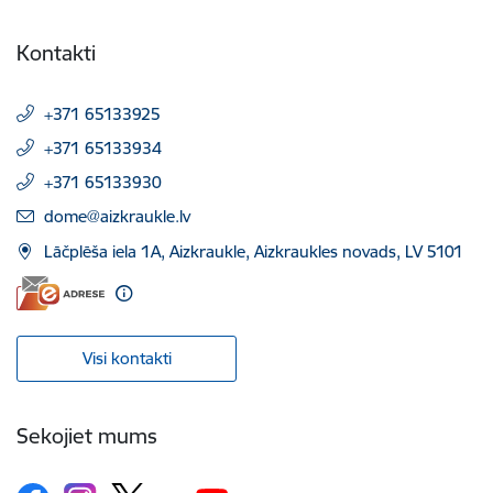
Kontakti
+371 65133925
+371 65133934
+371 65133930
E-pasts:
dome@aizkraukle.lv
Lāčplēša iela 1A, Aizkraukle, Aizkraukles novads, LV 5101
Visi kontakti
Sekojiet mums