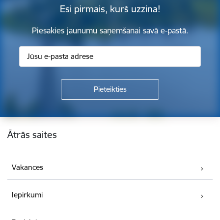
Esi pirmais, kurš uzzina!
Piesakies jaunumu saņemšanai savā e-pastā.
Kājene
Ātrās saites
Vakances
Iepirkumi