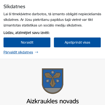
Pāriet uz lapas saturu
Sīkdatnes
Spied
lai meklētu
Enter
Lai šī tīmekļvietne darbotos, tā izmanto obligāti nepieciešamās
sīkdatnes. Ar Jūsu piekrišanu papildus šajā vietnē var tikt
izmantotas statistikas un sociālo mediju sīkdatnes.
Lūdzu, atzīmējiet savu izvēli:
Noraidīt
Apstiprināt visas
Pārvaldīt sīkdatnes
Aizkraukles novada pašvaldība