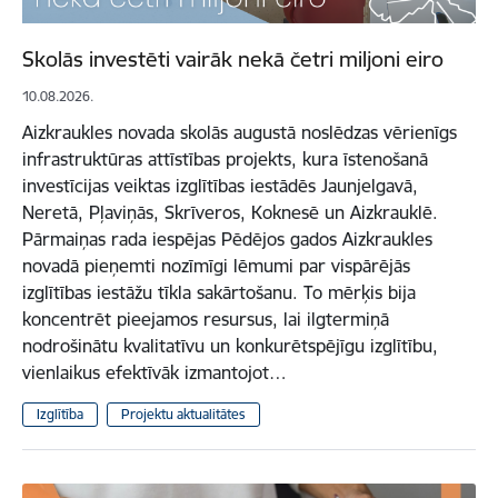
Skolās investēti vairāk nekā četri miljoni eiro
10.08.2026.
Aizkraukles novada skolās augustā noslēdzas vērienīgs
infrastruktūras attīstības projekts, kura īstenošanā
investīcijas veiktas izglītības iestādēs Jaunjelgavā,
Neretā, Pļaviņās, Skrīveros, Koknesē un Aizkrauklē.
Pārmaiņas rada iespējas Pēdējos gados Aizkraukles
novadā pieņemti nozīmīgi lēmumi par vispārējās
izglītības iestāžu tīkla sakārtošanu. To mērķis bija
koncentrēt pieejamos resursus, lai ilgtermiņā
nodrošinātu kvalitatīvu un konkurētspējīgu izglītību,
vienlaikus efektīvāk izmantojot…
Izglītība
Projektu aktualitātes