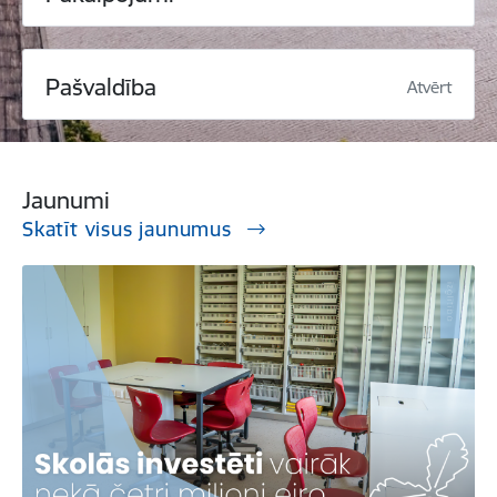
Pašvaldība
Atvērt
Jaunumi
Skatīt visus jaunumus