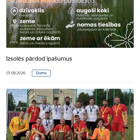
Izsolēs pārdod īpašumus
07.08.2026.
Dome