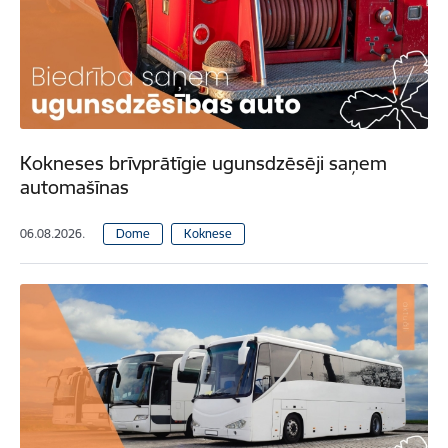
Kokneses brīvprātīgie ugunsdzēsēji saņem
automašīnas
06.08.2026.
Dome
Koknese