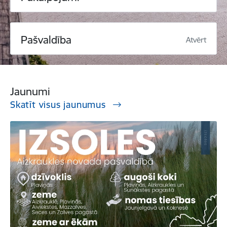
Pašvaldība
Atvērt
Jaunumi
Skatīt visus jaunumus