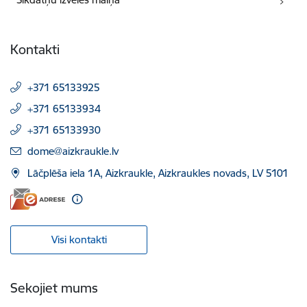
Kontakti
+371 65133925
+371 65133934
+371 65133930
E-pasts:
dome@aizkraukle.lv
Lāčplēša iela 1A, Aizkraukle, Aizkraukles novads, LV 5101
Visi kontakti
Sekojiet mums