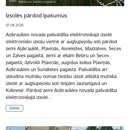
Izsolēs pārdod īpašumus
07.08.2026.
Aizkraukles novada pašvaldība elektroniskajā izsolē
elektronisko izsoļu vietnē ar augšupejošu soli pārdod
zemi Aizkrauklē, Pļaviņās, Aiviekstes, Mazzalves, Seces
un Zalves pagastā, zemi ar ēkām Bebru un Seces
pagastā, dzīvokli Pļaviņās, augošus kokus Pļaviņās,
Aizkraukles un Sunākstes pagastā. Pašvaldība arī
izsludina mutisku nomas tiesību izsoli atklātā mutiskā
izsolē ar augšupejošu soli telpām Jaunjelgavā un
Koknesē. Pārdod zemi Aizkraukles novada pašvaldība
elektroniskajā izsolē…
Dome