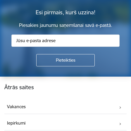
Esi pirmais, kurš uzzina!
Piesakies jaunumu saņemšanai savā e-pastā.
Kājene
Ātrās saites
Vakances
Iepirkumi