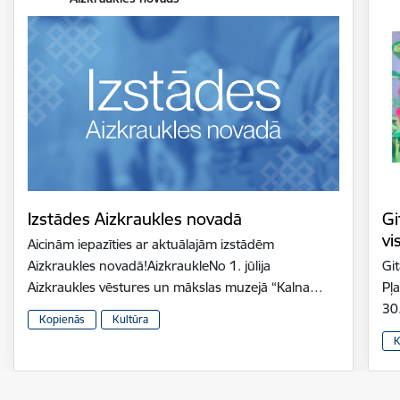
Izstādes Aizkraukles novadā
Gi
vi
Aicinām iepazīties ar aktuālajām izstādēm
Aizkraukles novadā!AizkraukleNo 1. jūlija
Gi
Aizkraukles vēstures un mākslas muzejā “Kalna…
Pļ
30
Kopienās
Kultūra
K