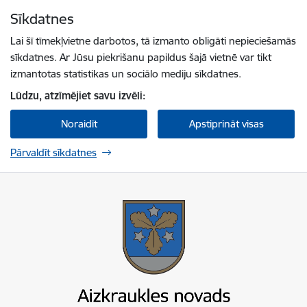
Pāriet uz lapas saturu
Sīkdatnes
Spied
lai meklētu
Enter
Lai šī tīmekļvietne darbotos, tā izmanto obligāti nepieciešamās
sīkdatnes. Ar Jūsu piekrišanu papildus šajā vietnē var tikt
izmantotas statistikas un sociālo mediju sīkdatnes.
Lūdzu, atzīmējiet savu izvēli:
Noraidīt
Apstiprināt visas
Pārvaldīt sīkdatnes
Aizkraukles novada pašvaldība