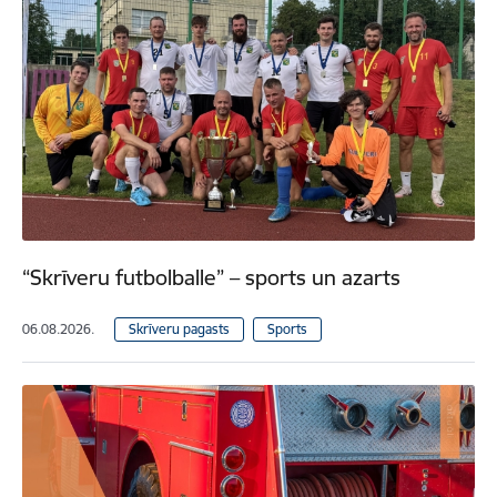
“Skrīveru futbolballe” – sports un azarts
06.08.2026.
Skrīveru pagasts
Sports