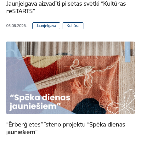
Jaunjelgavā aizvadīti pilsētas svētki “Kultūras
reSTARTS”
05.08.2026.
Jaunjelgava
Kultūra
“Ērberģietes” īsteno projektu “Spēka dienas
jauniešiem”