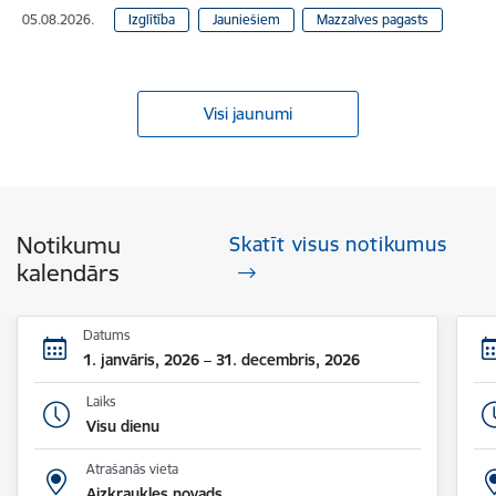
05.08.2026.
Izglītība
Jauniešiem
Mazzalves pagasts
Visi jaunumi
Notikumu
Skatīt visus notikumus
kalendārs
Datums
1. janvāris, 2026 – 31. decembris, 2026
Laiks
Visu dienu
Atrašanās vieta
Aizkraukles novads