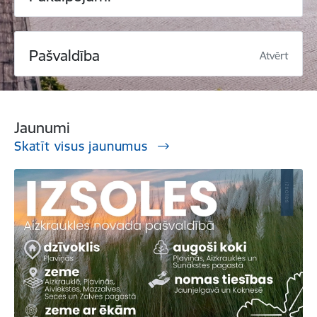
Pašvaldība
Atvērt
Jaunumi
Skatīt visus jaunumus