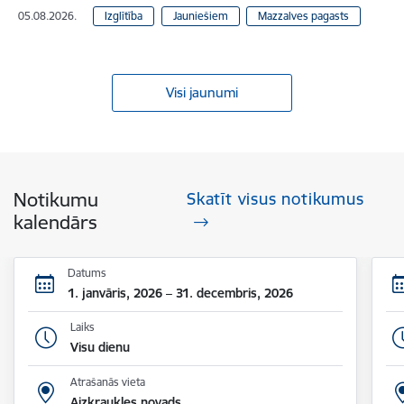
05.08.2026.
Izglītība
Jauniešiem
Mazzalves pagasts
Visi jaunumi
Notikumu
Skatīt visus notikumus
kalendārs
Datums
1. janvāris, 2026 – 31. decembris, 2026
Laiks
Visu dienu
Atrašanās vieta
Aizkraukles novads