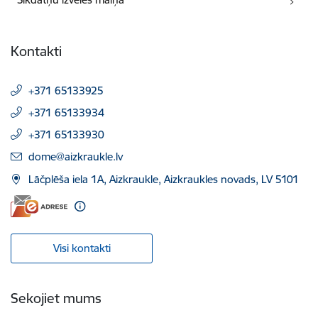
Kontakti
+371 65133925
+371 65133934
+371 65133930
E-pasts:
dome@aizkraukle.lv
Lāčplēša iela 1A, Aizkraukle, Aizkraukles novads, LV 5101
Visi kontakti
Sekojiet mums