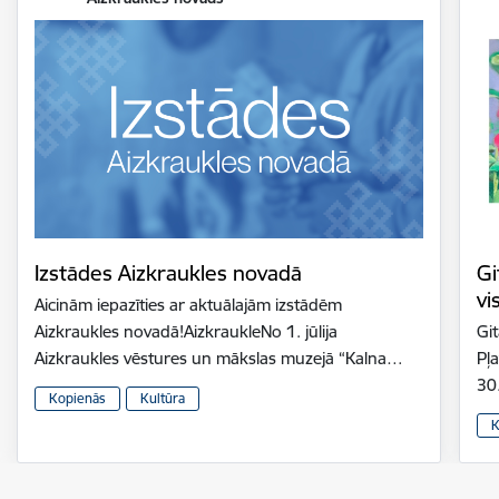
Izstādes Aizkraukles novadā
Gi
vi
Aicinām iepazīties ar aktuālajām izstādēm
Aizkraukles novadā!AizkraukleNo 1. jūlija
Gi
Aizkraukles vēstures un mākslas muzejā “Kalna…
Pļ
30
Kopienās
Kultūra
K