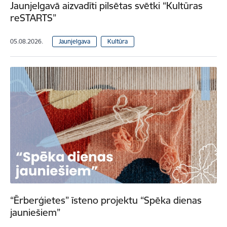
Jaunjelgavā aizvadīti pilsētas svētki “Kultūras
reSTARTS”
05.08.2026.
Jaunjelgava
Kultūra
“Ērberģietes” īsteno projektu “Spēka dienas
jauniešiem”