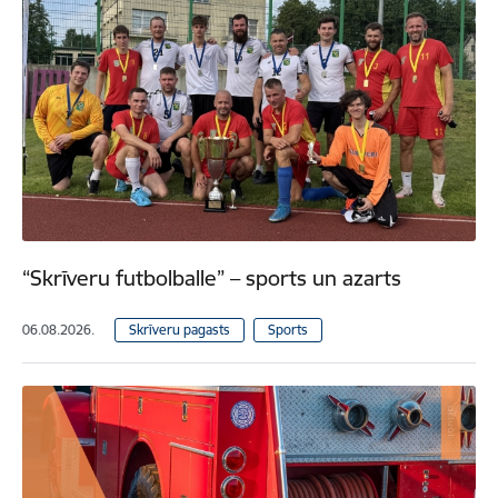
“Skrīveru futbolballe” – sports un azarts
06.08.2026.
Skrīveru pagasts
Sports