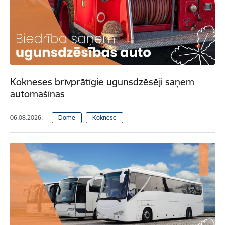
Kokneses brīvprātīgie ugunsdzēsēji saņem
automašīnas
06.08.2026.
Dome
Koknese