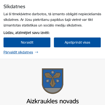
Pāriet uz lapas saturu
Sīkdatnes
Spied
lai meklētu
Enter
Lai šī tīmekļvietne darbotos, tā izmanto obligāti nepieciešamās
sīkdatnes. Ar Jūsu piekrišanu papildus šajā vietnē var tikt
izmantotas statistikas un sociālo mediju sīkdatnes.
Lūdzu, atzīmējiet savu izvēli:
Noraidīt
Apstiprināt visas
Pārvaldīt sīkdatnes
Aizkraukles novada pašvaldība