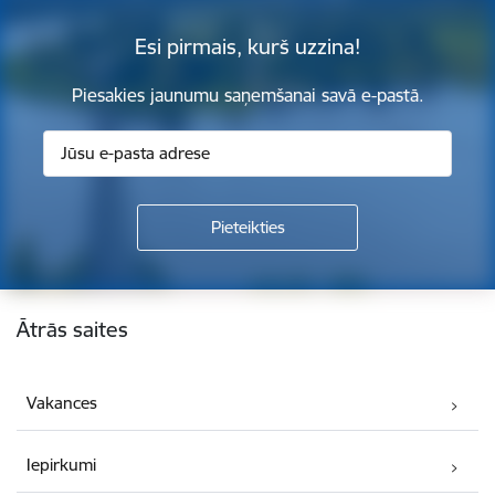
Esi pirmais, kurš uzzina!
Piesakies jaunumu saņemšanai savā e-pastā.
Kājene
Ātrās saites
Vakances
Iepirkumi