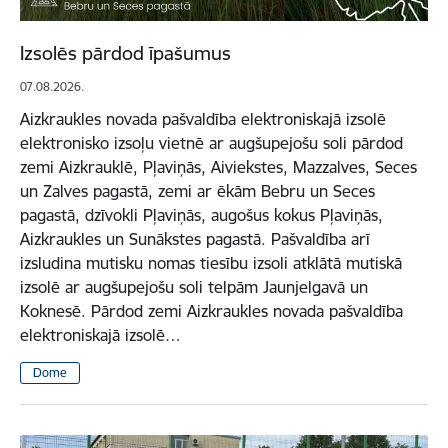
Izsolēs pārdod īpašumus
07.08.2026.
Aizkraukles novada pašvaldība elektroniskajā izsolē
elektronisko izsoļu vietnē ar augšupejošu soli pārdod
zemi Aizkrauklē, Pļaviņās, Aiviekstes, Mazzalves, Seces
un Zalves pagastā, zemi ar ēkām Bebru un Seces
pagastā, dzīvokli Pļaviņās, augošus kokus Pļaviņās,
Aizkraukles un Sunākstes pagastā. Pašvaldība arī
izsludina mutisku nomas tiesību izsoli atklātā mutiskā
izsolē ar augšupejošu soli telpām Jaunjelgavā un
Koknesē. Pārdod zemi Aizkraukles novada pašvaldība
elektroniskajā izsolē…
Dome