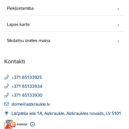
Piekļūstamība
Lapas karte
Sīkdatņu izvēles maiņa
Kontakti
+371 65133925
+371 65133934
+371 65133930
E-pasts:
dome@aizkraukle.lv
Lāčplēša iela 1A, Aizkraukle, Aizkraukles novads, LV 5101