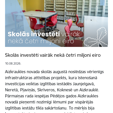
Skolās investēti vairāk nekā četri miljoni eiro
10.08.2026.
Aizkraukles novada skolās augustā noslēdzas vērienīgs
infrastruktūras attīstības projekts, kura īstenošanā
investīcijas veiktas izglītības iestādēs Jaunjelgavā,
Neretā, Pļaviņās, Skrīveros, Koknesē un Aizkrauklē.
Pārmaiņas rada iespējas Pēdējos gados Aizkraukles
novadā pieņemti nozīmīgi lēmumi par vispārējās
izglītības iestāžu tīkla sakārtošanu. To mērķis bija