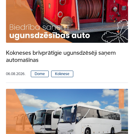
Kokneses brīvprātīgie ugunsdzēsēji saņem
automašīnas
06.08.2026.
Dome
Koknese