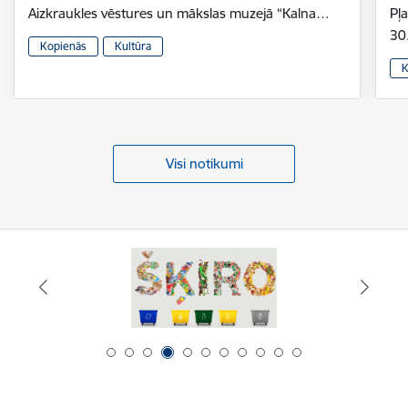
Aizkraukles vēstures un mākslas muzejā “Kalna…
Pļ
30
Kopienās
Kultūra
K
Visi notikumi