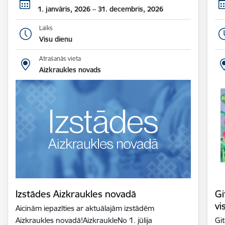
1. janvāris, 2026 – 31. decembris, 2026
Laiks
Visu dienu
Atrašanās vieta
Aizkraukles novads
Izstādes Aizkraukles novadā
Gi
vi
Aicinām iepazīties ar aktuālajām izstādēm
Aizkraukles novadā!AizkraukleNo 1. jūlija
Gi