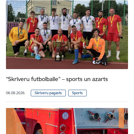
“Skrīveru futbolballe” – sports un azarts
06.08.2026.
Skrīveru pagasts
Sports