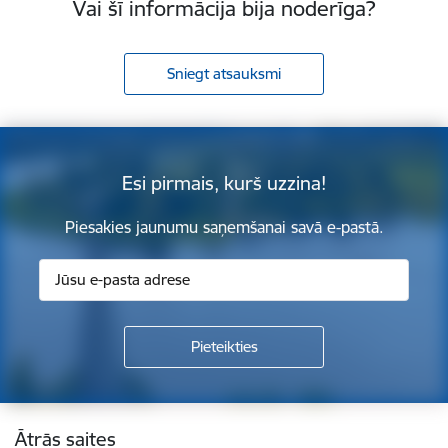
Vai šī informācija bija noderīga?
Sniegt atsauksmi
Esi pirmais, kurš uzzina!
Piesakies jaunumu saņemšanai savā e-pastā.
Kājene
Ātrās saites