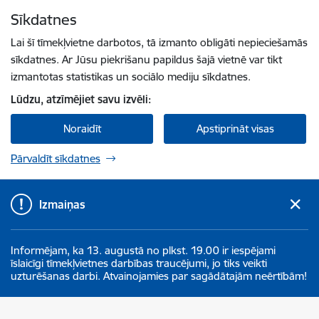
Pāriet uz lapas saturu
Sīkdatnes
Spied
lai meklētu
Enter
Lai šī tīmekļvietne darbotos, tā izmanto obligāti nepieciešamās
sīkdatnes. Ar Jūsu piekrišanu papildus šajā vietnē var tikt
izmantotas statistikas un sociālo mediju sīkdatnes.
Lūdzu, atzīmējiet savu izvēli:
Noraidīt
Apstiprināt visas
Pārvaldīt sīkdatnes
Izmaiņas
Informējam, ka 13. augustā no plkst. 19.00 ir iespējami
īslaicīgi tīmekļvietnes darbības traucējumi, jo tiks veikti
uzturēšanas darbi. Atvainojamies par sagādātajām neērtībām!
Aizkraukles novada pašvaldība