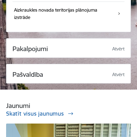
Aizkraukles novada teritorijas plānojuma
izstrāde
Pakalpojumi
Atvērt
Pašvaldība
Atvērt
Jaunumi
Skatīt visus jaunumus