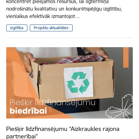
koncentrēt pieejamos resursus, lai ilgtermiņā
nodrošinātu kvalitatīvu un konkurētspējīgu izglītību,
vienlaikus efektīvāk izmantojot…
Izglītība
Projektu aktualitātes
Piešķir līdzfinansējumu “Aizkraukles rajona
partnerībai”