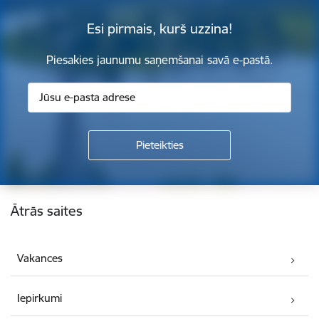
Esi pirmais, kurš uzzina!
Piesakies jaunumu saņemšanai savā e-pastā.
Kājene
Ātrās saites
Vakances
Iepirkumi