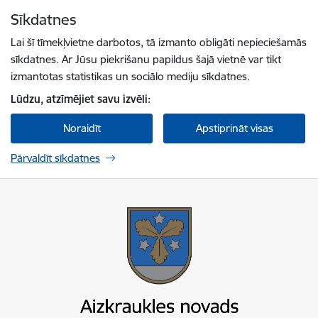
Pāriet uz lapas saturu
Sīkdatnes
Spied
lai meklētu
Enter
Lai šī tīmekļvietne darbotos, tā izmanto obligāti nepieciešamās
sīkdatnes. Ar Jūsu piekrišanu papildus šajā vietnē var tikt
izmantotas statistikas un sociālo mediju sīkdatnes.
Lūdzu, atzīmējiet savu izvēli:
Noraidīt
Apstiprināt visas
Pārvaldīt sīkdatnes
Aizkraukles novada pašvaldība