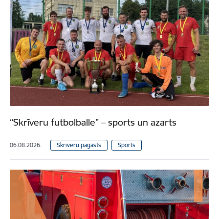
“Skrīveru futbolballe” – sports un azarts
06.08.2026.
Skrīveru pagasts
Sports