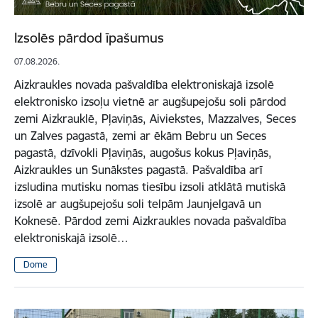
Izsolēs pārdod īpašumus
07.08.2026.
Aizkraukles novada pašvaldība elektroniskajā izsolē
elektronisko izsoļu vietnē ar augšupejošu soli pārdod
zemi Aizkrauklē, Pļaviņās, Aiviekstes, Mazzalves, Seces
un Zalves pagastā, zemi ar ēkām Bebru un Seces
pagastā, dzīvokli Pļaviņās, augošus kokus Pļaviņās,
Aizkraukles un Sunākstes pagastā. Pašvaldība arī
izsludina mutisku nomas tiesību izsoli atklātā mutiskā
izsolē ar augšupejošu soli telpām Jaunjelgavā un
Koknesē. Pārdod zemi Aizkraukles novada pašvaldība
elektroniskajā izsolē…
Dome