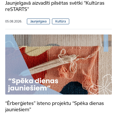
Jaunjelgavā aizvadīti pilsētas svētki “Kultūras
reSTARTS”
05.08.2026.
Jaunjelgava
Kultūra
“Ērberģietes” īsteno projektu “Spēka dienas
jauniešiem”