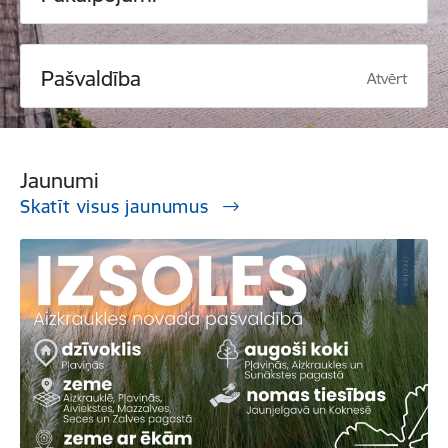
Pašvaldība
Atvērt
Jaunumi
Skatīt visus jaunumus