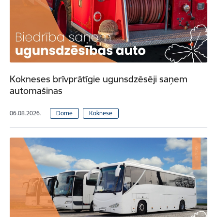
Kokneses brīvprātīgie ugunsdzēsēji saņem
automašīnas
06.08.2026.
Dome
Koknese