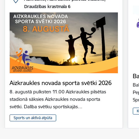
Draudzības krastmala 6
Ba
Aizkraukles novada sporta svētki 2026
Bal
8. augustā pulksten 11.00 Aizkraukles pilsētas
Pe
stadionā sāksies Aizkraukles novada sporta
Sp
svētki. Dalība svētku sportiskajās…
K
Sports un aktīvā atpūta