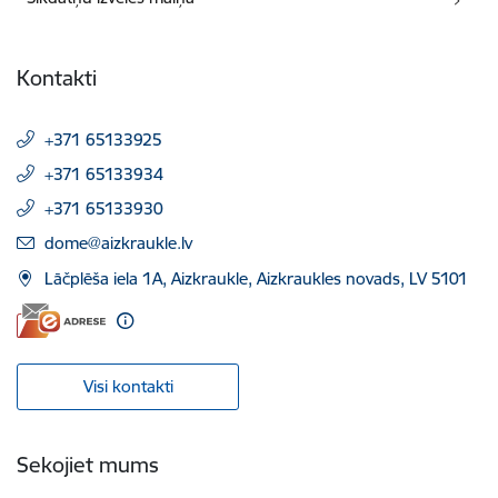
Kontakti
+371 65133925
+371 65133934
+371 65133930
E-pasts:
dome@aizkraukle.lv
Lāčplēša iela 1A, Aizkraukle, Aizkraukles novads, LV 5101
Visi kontakti
Sekojiet mums