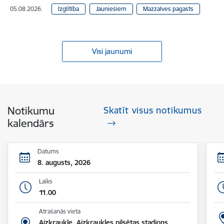
05.08.2026.
Izglītība
Jauniešiem
Mazzalves pagasts
Visi jaunumi
Notikumu
Skatīt visus notikumus
kalendārs
Datums
8. augusts, 2026
Laiks
11.00
Atrašanās vieta
Aizkraukle, Aizkraukles pilsētas stadions,