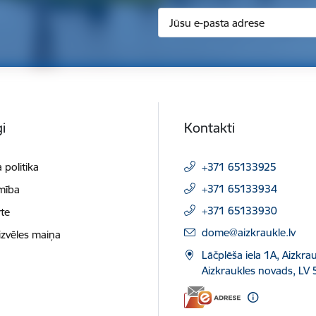
i
Kontakti
 politika
+371 65133925
+371 65133934
mība
+371 65133930
te
E-pasts:
dome@aizkraukle.lv
izvēles maiņa
Lāčplēša iela 1A, Aizkrau
Aizkraukles novads, LV 