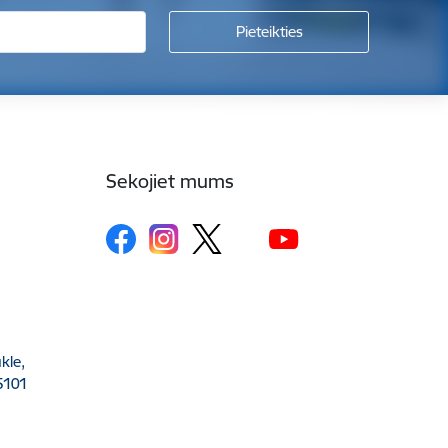
Sekojiet mums
kle,
5101