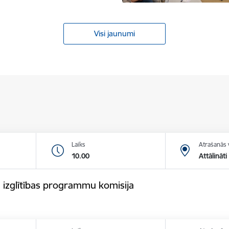
Visi jaunumi
Laiks
Atrašanās 
10.00
Attālināti
 izglītības programmu komisija