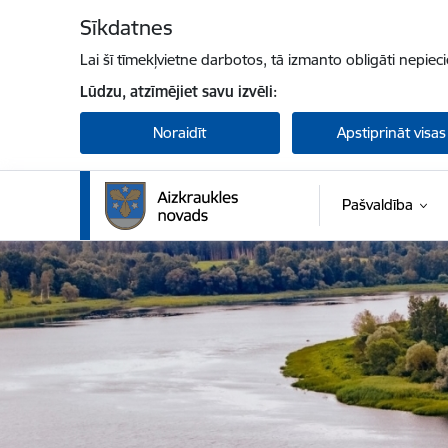
Pāriet uz lapas saturu
Sīkdatnes
Lai šī tīmekļvietne darbotos, tā izmanto obligāti nepiec
Lūdzu, atzīmējiet savu izvēli:
Noraidīt
Apstiprināt visas
Pašvaldība
Aizkraukles novada pašvaldība