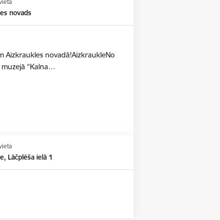
vieta
les novads
dēm Aizkraukles novadā!AizkraukleNo
as muzejā “Kalna…
vieta
e, Lāčplēša ielā 1