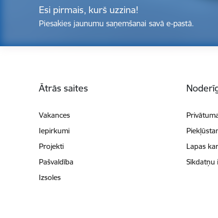
Esi pirmais, kurš uzzina!
Piesakies jaunumu saņemšanai savā e-pastā.
Kājene
Ātrās saites
Noderīg
Vakances
Privātuma
Iepirkumi
Piekļūsta
Projekti
Lapas kar
Pašvaldība
Sīkdatņu 
Izsoles