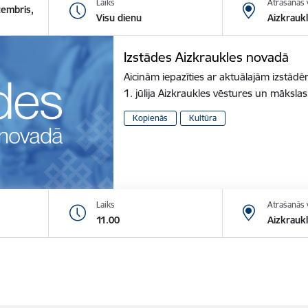
Laiks
Atrašanās 
cembris,
Visu dienu
Aizkrauk
Izstādes Aizkraukles novadā
Aicinām iepazīties ar aktuālajām izstā
1. jūlija Aizkraukles vēstures un māksl
Kopienās
Kultūra
Laiks
Atrašanās 
11.00
Aizkraukl