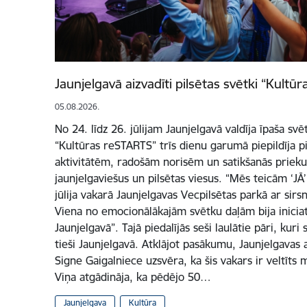
Jaunjelgavā aizvadīti pilsētas svētki “Kultū
05.08.2026.
No 24. līdz 26. jūlijam Jaunjelgavā valdīja īpaša svē
“Kultūras reSTARTS” trīs dienu garumā piepildīja p
aktivitātēm, radošām norisēm un satikšanās prieku
jaunjelgaviešus un pilsētas viesus. “Mēs teicām ‘JĀ’
jūlija vakarā Jaunjelgavas Vecpilsētas parkā ar sir
Viena no emocionālākajām svētku daļām bija iniciat
Jaunjelgavā”. Tajā piedalījās seši laulātie pāri, kuri
tieši Jaunjelgavā. Atklājot pasākumu, Jaunjelgavas 
Signe Gaigalniece uzsvēra, ka šis vakars ir veltīts 
Viņa atgādināja, ka pēdējo 50…
Jaunjelgava
Kultūra