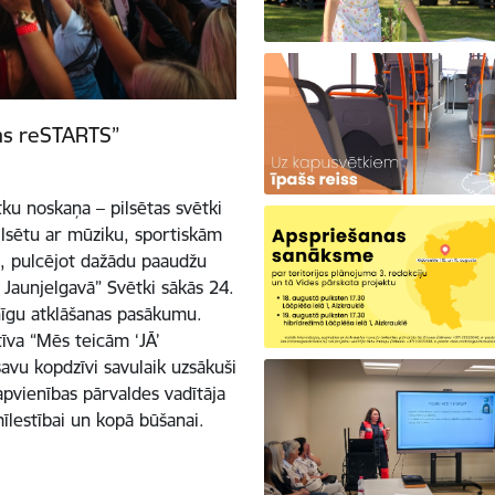
ras reSTARTS”
tku noskaņa – pilsētas svētki
ilsētu ar mūziku, sportiskām
, pulcējot dažādu paaudžu
 Jaunjelgavā” Svētki sākās 24.
snīgu atklāšanas pasākumu.
īva “Mēs teicām ‘JĀ’
 savu kopdzīvi savulaik uzsākuši
apvienības pārvaldes vadītāja
mīlestībai un kopā būšanai.