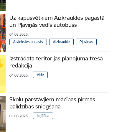
Uz kapusvētkiem Aizkraukles pagastā
un Pļaviņās vedīs autobuss
04.08.2026.
Aiviekstes pagasts
Aizkraukle
Pļaviņas
Izstrādāta teritorijas plānojuma trešā
redakcija
Vide
04.08.2026.
Skolu pārstāvjiem mācības pirmās
palīdzības sniegšanā
Izglītība
03.08.2026.