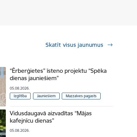
Skatīt visus jaunumus
“Ērberģietes” īsteno projektu “Spēka
dienas jauniešiem”
05.08.2026.
Izglītība
Jauniešiem
Mazzalves pagasts
Vidusdaugavā aizvadītas “Mājas
kafejnīcu dienas”
05.08.2026.