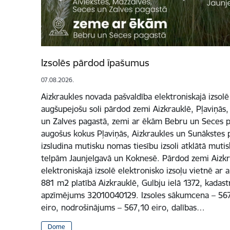
Izsolēs pārdod īpašumus
07.08.2026.
Aizkraukles novada pašvaldība elektroniskajā izsolē
augšupejošu soli pārdod zemi Aizkrauklē, Pļaviņās,
un Zalves pagastā, zemi ar ēkām Bebru un Seces pa
augošus kokus Pļaviņās, Aizkraukles un Sunākstes p
izsludina mutisku nomas tiesību izsoli atklātā mutis
telpām Jaunjelgavā un Koknesē. Pārdod zemi Aizkr
elektroniskajā izsolē elektronisko izsoļu vietnē ar
881 m2 platībā Aizkrauklē, Gulbju ielā 1372, kadas
apzīmējums 32010040129. Izsoles sākumcena – 5671 
eiro, nodrošinājums – 567,10 eiro, dalības…
Dome