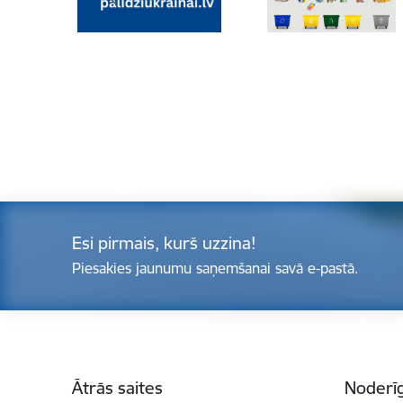
Esi pirmais, kurš uzzina!
Piesakies jaunumu saņemšanai savā e-pastā.
Kājene
Ātrās saites
Noderīg