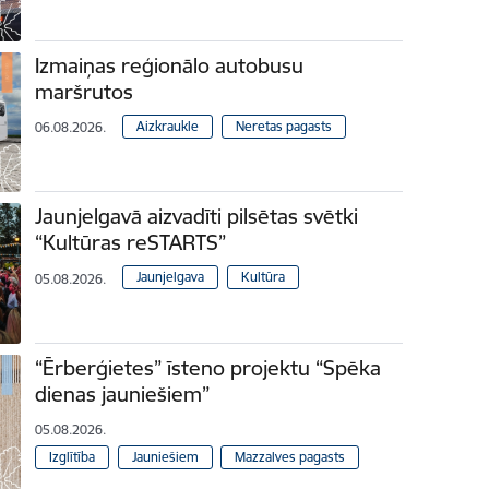
Izmaiņas reģionālo autobusu
maršrutos
Aizkraukle
Neretas pagasts
06.08.2026.
Jaunjelgavā aizvadīti pilsētas svētki
“Kultūras reSTARTS”
Jaunjelgava
Kultūra
05.08.2026.
“Ērberģietes” īsteno projektu “Spēka
dienas jauniešiem”
05.08.2026.
Izglītība
Jauniešiem
Mazzalves pagasts