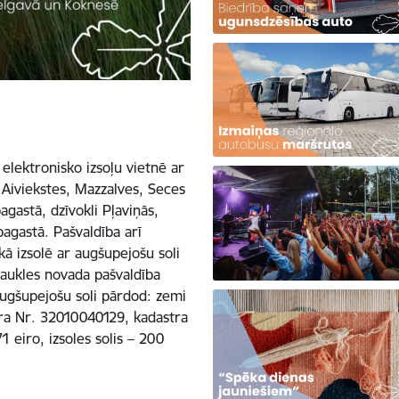
 elektronisko izsoļu vietnē ar
 Aiviekstes, Mazzalves, Seces
gastā, dzīvokli Pļaviņās,
agastā. Pašvaldība arī
kā izsolē ar augšupejošu soli
aukles novada pašvaldība
 augšupejošu soli pārdod: zemi
tra Nr. 32010040129, kadastra
eiro, izsoles solis – 200