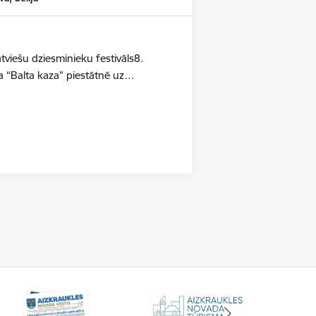
iešu dziesminieku festivāls8.
a “Balta kaza” piestātnē uz…