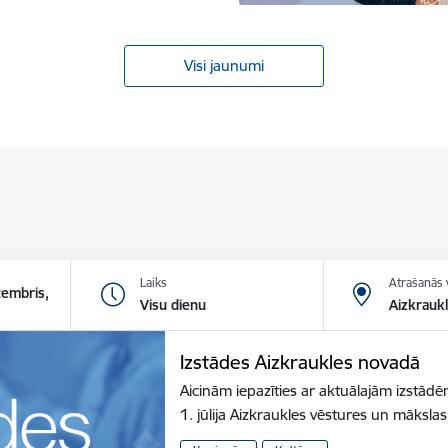
Visi jaunumi
Laiks
Atrašanās 
cembris,
Visu dienu
Aizkrauk
Izstādes Aizkraukles novadā
Aicinām iepazīties ar aktuālajām izstā
1. jūlija Aizkraukles vēstures un māksl