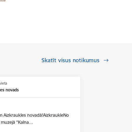
Skatīt visus notikumus
vieta
les novads
dēm Aizkraukles novadā!AizkraukleNo
as muzejā “Kalna…