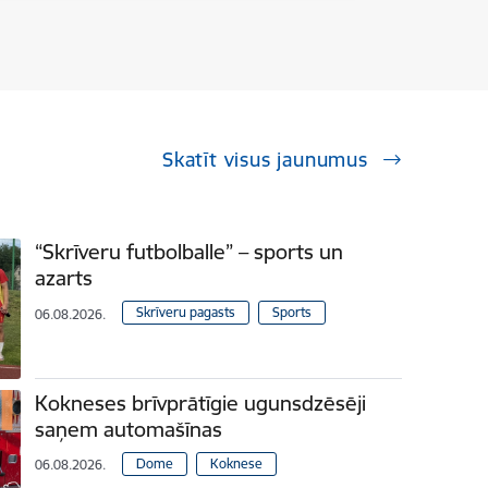
Skatīt visus jaunumus
“Skrīveru futbolballe” – sports un
azarts
Skrīveru pagasts
Sports
06.08.2026.
Kokneses brīvprātīgie ugunsdzēsēji
saņem automašīnas
Dome
Koknese
06.08.2026.