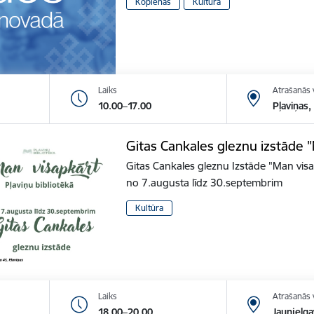
Kopienās
Kultūra
Laiks
Atrašanās 
10.00–17.00
Pļaviņas,
Gitas Cankales gleznu izstāde 
Gitas Cankales gleznu Izstāde "Man vis
no 7.augusta līdz 30.septembrim
Kultūra
Laiks
Atrašanās 
18.00–20.00
Jaunjelga