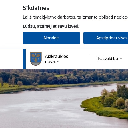
Pāriet uz lapas saturu
Sīkdatnes
Lai šī tīmekļvietne darbotos, tā izmanto obligāti nepiec
Lūdzu, atzīmējiet savu izvēli:
Noraidīt
Apstiprināt visas
Pašvaldība
Aizkraukles novada pašvaldība