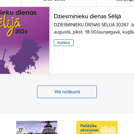
Dziesminieku dienas Sēlijā
DZIESMINIEKU DIENAS SĒLIJĀ 20267. latv
augustā, plkst. 18.00Jaunjelgavā, kuģīš
Kultūra
Visi notikumi