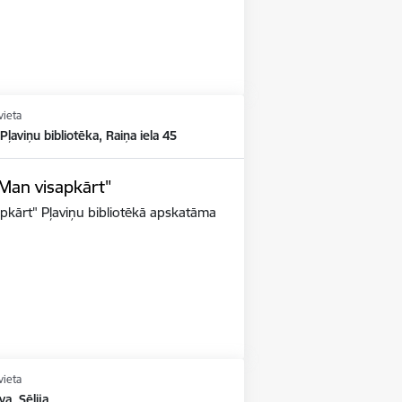
vieta
 Pļaviņu bibliotēka, Raiņa iela 45
"Man visapkārt"
apkārt" Pļaviņu bibliotēkā apskatāma
vieta
va, Sēlija