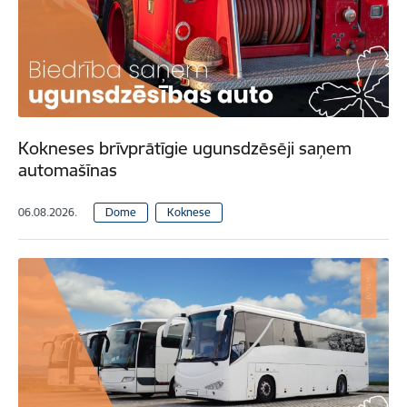
Kokneses brīvprātīgie ugunsdzēsēji saņem
automašīnas
06.08.2026.
Dome
Koknese