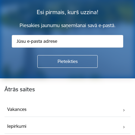
Esi pirmais, kurš uzzina!
Piesakies jaunumu saņemšanai savā e-pastā.
Kājene
Ātrās saites
Vakances
Iepirkumi