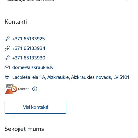
Kontakti
+371 65133925
+371 65133934
+371 65133930
E-pasts:
dome@aizkraukle.lv
Lāčplēša iela 1A, Aizkraukle, Aizkraukles novads, LV 5101
Visi kontakti
Sekojiet mums