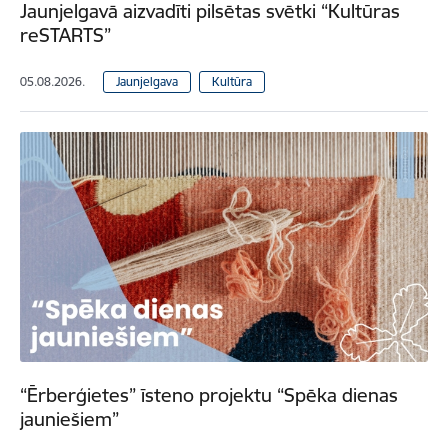
Jaunjelgavā aizvadīti pilsētas svētki “Kultūras
reSTARTS”
05.08.2026.
Jaunjelgava
Kultūra
“Ērberģietes” īsteno projektu “Spēka dienas
jauniešiem”