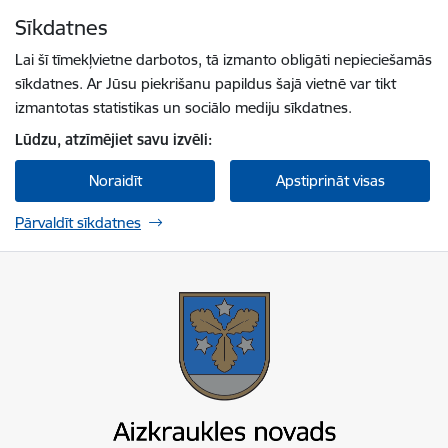
Pāriet uz lapas saturu
Sīkdatnes
Spied
lai meklētu
Enter
Lai šī tīmekļvietne darbotos, tā izmanto obligāti nepieciešamās
sīkdatnes. Ar Jūsu piekrišanu papildus šajā vietnē var tikt
izmantotas statistikas un sociālo mediju sīkdatnes.
Lūdzu, atzīmējiet savu izvēli:
Noraidīt
Apstiprināt visas
Pārvaldīt sīkdatnes
Aizkraukles novada pašvaldība