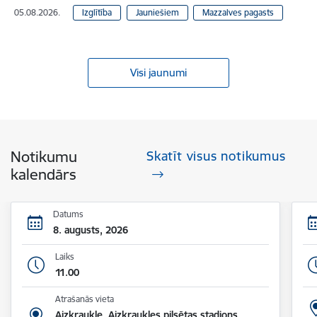
05.08.2026.
Izglītība
Jauniešiem
Mazzalves pagasts
Visi jaunumi
Notikumu
Skatīt visus notikumus
kalendārs
Datums
8. augusts, 2026
Laiks
11.00
Atrašanās vieta
Aizkraukle, Aizkraukles pilsētas stadions,