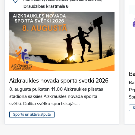
Draudzības krastmala 6
Ba
Aizkraukles novada sporta svētki 2026
Bal
8. augustā pulksten 11.00 Aizkraukles pilsētas
Pe
stadionā sāksies Aizkraukles novada sporta
Sp
svētki. Dalība svētku sportiskajās…
K
Sports un aktīvā atpūta