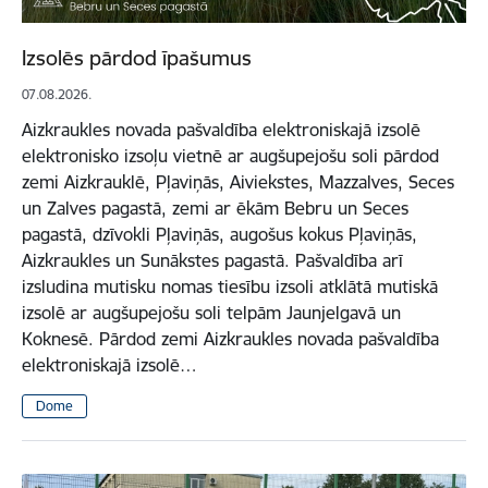
Izsolēs pārdod īpašumus
07.08.2026.
Aizkraukles novada pašvaldība elektroniskajā izsolē
elektronisko izsoļu vietnē ar augšupejošu soli pārdod
zemi Aizkrauklē, Pļaviņās, Aiviekstes, Mazzalves, Seces
un Zalves pagastā, zemi ar ēkām Bebru un Seces
pagastā, dzīvokli Pļaviņās, augošus kokus Pļaviņās,
Aizkraukles un Sunākstes pagastā. Pašvaldība arī
izsludina mutisku nomas tiesību izsoli atklātā mutiskā
izsolē ar augšupejošu soli telpām Jaunjelgavā un
Koknesē. Pārdod zemi Aizkraukles novada pašvaldība
elektroniskajā izsolē…
Dome