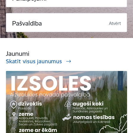
Pašvaldība
Atvērt
Jaunumi
Skatīt visus jaunumus