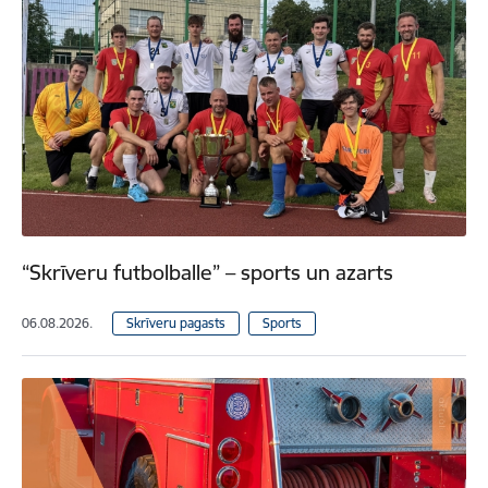
“Skrīveru futbolballe” – sports un azarts
06.08.2026.
Skrīveru pagasts
Sports