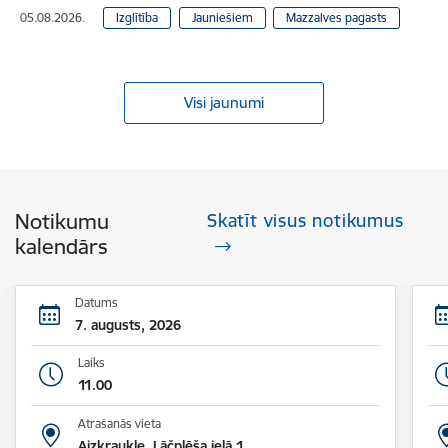
05.08.2026.
Izglītība
Jauniešiem
Mazzalves pagasts
Visi jaunumi
Notikumu
Skatīt visus notikumus
kalendārs
Datums
7. augusts, 2026
Laiks
11.00
Atrašanās vieta
Aizkraukle, Lāčplēša ielā 1