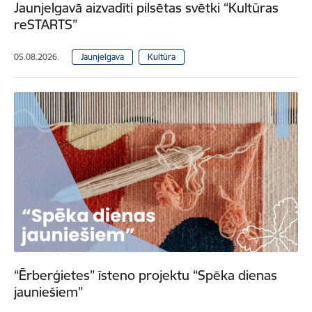
Jaunjelgavā aizvadīti pilsētas svētki “Kultūras
reSTARTS”
05.08.2026.
Jaunjelgava
Kultūra
“Ērberģietes” īsteno projektu “Spēka dienas
jauniešiem”