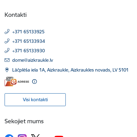
Kontakti
+371 65133925
+371 65133934
+371 65133930
E-pasts:
dome@aizkraukle.lv
Lāčplēša iela 1A, Aizkraukle, Aizkraukles novads, LV 5101
Visi kontakti
Sekojiet mums