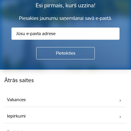
Esi pirmais, kurš uzzina!
Piesakies jaunumu saņemšanai savā e-pastā.
Kājene
Ātrās saites
Vakances
Iepirkumi