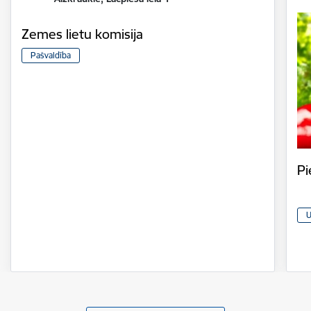
Zemes lietu komisija
Pašvaldība
Pi
U