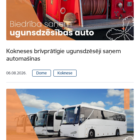
Kokneses brīvprātīgie ugunsdzēsēji saņem
automašīnas
06.08.2026.
Dome
Koknese