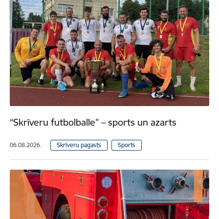
“Skrīveru futbolballe” – sports un azarts
06.08.2026.
Skrīveru pagasts
Sports