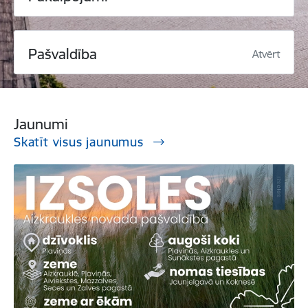
Pašvaldība
Atvērt
Jaunumi
Skatīt visus jaunumus