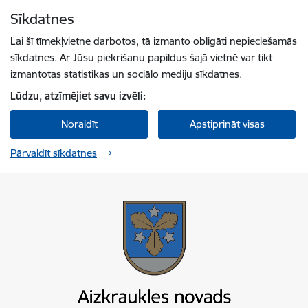
Pāriet uz lapas saturu
Sīkdatnes
Spied
lai meklētu
Enter
Lai šī tīmekļvietne darbotos, tā izmanto obligāti nepieciešamās
sīkdatnes. Ar Jūsu piekrišanu papildus šajā vietnē var tikt
izmantotas statistikas un sociālo mediju sīkdatnes.
Lūdzu, atzīmējiet savu izvēli:
Noraidīt
Apstiprināt visas
Pārvaldīt sīkdatnes
Aizkraukles novada pašvaldība