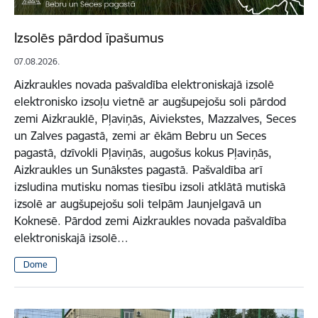
Izsolēs pārdod īpašumus
07.08.2026.
Aizkraukles novada pašvaldība elektroniskajā izsolē
elektronisko izsoļu vietnē ar augšupejošu soli pārdod
zemi Aizkrauklē, Pļaviņās, Aiviekstes, Mazzalves, Seces
un Zalves pagastā, zemi ar ēkām Bebru un Seces
pagastā, dzīvokli Pļaviņās, augošus kokus Pļaviņās,
Aizkraukles un Sunākstes pagastā. Pašvaldība arī
izsludina mutisku nomas tiesību izsoli atklātā mutiskā
izsolē ar augšupejošu soli telpām Jaunjelgavā un
Koknesē. Pārdod zemi Aizkraukles novada pašvaldība
elektroniskajā izsolē…
Dome