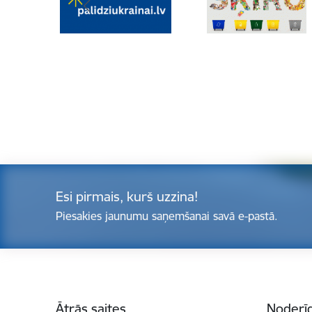
Esi pirmais, kurš uzzina!
Piesakies jaunumu saņemšanai savā e-pastā.
Kājene
Ātrās saites
Noderīg