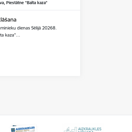
va, Piestātne "Balta kaza"
klāšana
esminieku dienas Sēlijā 20268.
lta kaza"…