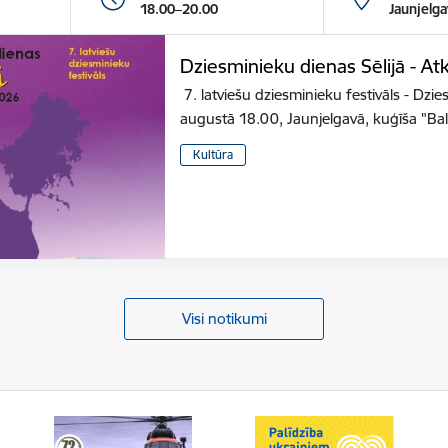
18.00–20.00
Jaunjelga
Dziesminieku dienas Sēlijā - At
7. latviešu dziesminieku festivāls - ​Dzi
augustā 18.00, Jaunjelgavā, kuģīša "Ba
Kultūra
Visi notikumi