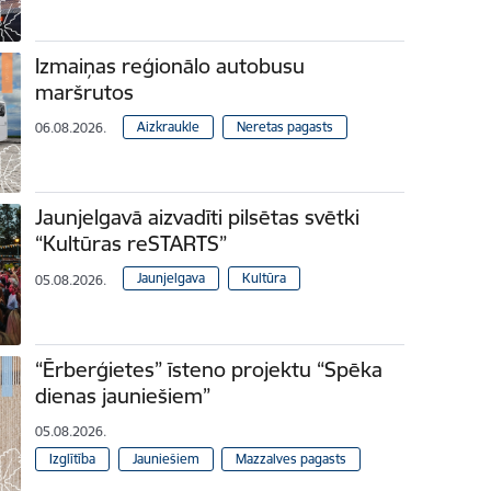
Izmaiņas reģionālo autobusu
maršrutos
Aizkraukle
Neretas pagasts
06.08.2026.
Jaunjelgavā aizvadīti pilsētas svētki
“Kultūras reSTARTS”
Jaunjelgava
Kultūra
05.08.2026.
“Ērberģietes” īsteno projektu “Spēka
dienas jauniešiem”
05.08.2026.
Izglītība
Jauniešiem
Mazzalves pagasts