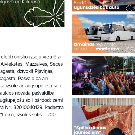
 elektronisko izsoļu vietnē ar
 Aiviekstes, Mazzalves, Seces
gastā, dzīvokli Pļaviņās,
agastā. Pašvaldība arī
kā izsolē ar augšupejošu soli
aukles novada pašvaldība
 augšupejošu soli pārdod: zemi
tra Nr. 32010040129, kadastra
eiro, izsoles solis – 200