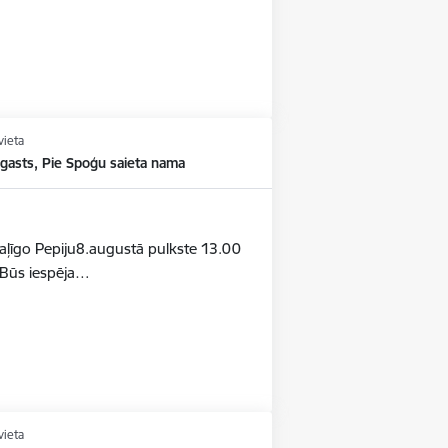
vieta
agasts, Pie Spoģu saieta nama
otaļīgo Pepiju8.augustā pulkste 13.00
aBūs iespēja…
vieta