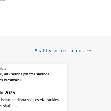
Skatīt visus notikumus
vieta
e, Aizkraukles pilsētas stadions,
as krastmala 6
ki 2026
ilsētas stadionā sāksies Aizkraukles
ortiskajās…