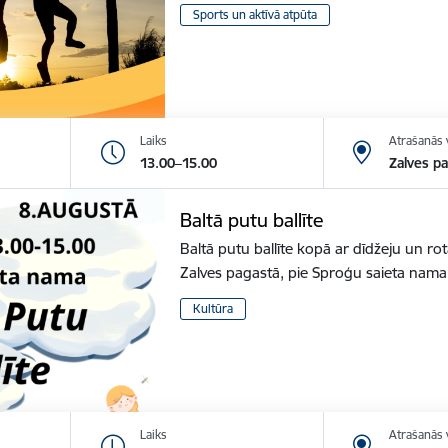
Sports un aktīvā atpūta
Laiks
Atrašanās 
13.00–15.00
Zalves p
Baltā putu ballīte
Baltā putu ballīte kopā ar dīdžeju un r
Zalves pagastā, pie Sproģu saieta nam
Kultūra
Laiks
Atrašanās 