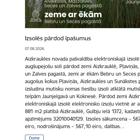
Izsolēs pārdod īpašumus
07.08.2026.
Aizkraukles novada pašvaldība elektroniskajā izsolē
augšupejošu soli pārdod zemi Aizkrauklē, Pļaviņās,
un Zalves pagastā, zemi ar ēkām Bebru un Seces pa
augošus kokus Pļaviņās, Aizkraukles un Sunākstes p
izsludina mutisku nomas tiesību izsoli atklātā mutis
telpām Jaunjelgavā un Koknesē. Pārdod zemi Aizkr
elektroniskajā izsolē elektronisko izsoļu vietnē ar
881 m2 platībā Aizkrauklē, Gulbju ielā 1372, kadas
apzīmējums 32010040129. Izsoles sākumcena – 5671 
eiro, nodrošinājums – 567,10 eiro, dalības…
Dome