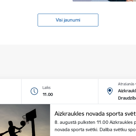
Visi jaunumi
Atrašanās 
Laiks
Aizkraukl
11.00
Draudzīb
Aizkraukles novada sporta svēt
8. augustā pulksten 11.00 Aizkraukles p
novada sporta svētki. Dalība svētku sp