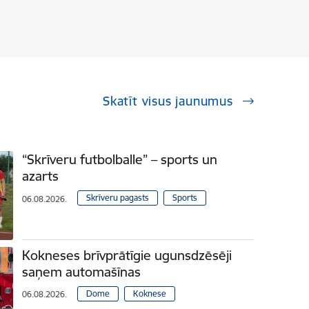
Skatīt visus jaunumus
“Skrīveru futbolballe” – sports un
azarts
Skrīveru pagasts
Sports
06.08.2026.
Kokneses brīvprātīgie ugunsdzēsēji
saņem automašīnas
Dome
Koknese
06.08.2026.