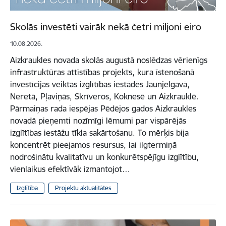
Skolās investēti vairāk nekā četri miljoni eiro
10.08.2026.
Aizkraukles novada skolās augustā noslēdzas vērienīgs
infrastruktūras attīstības projekts, kura īstenošanā
investīcijas veiktas izglītības iestādēs Jaunjelgavā,
Neretā, Pļaviņās, Skrīveros, Koknesē un Aizkrauklē.
Pārmaiņas rada iespējas Pēdējos gados Aizkraukles
novadā pieņemti nozīmīgi lēmumi par vispārējās
izglītības iestāžu tīkla sakārtošanu. To mērķis bija
koncentrēt pieejamos resursus, lai ilgtermiņā
nodrošinātu kvalitatīvu un konkurētspējīgu izglītību,
vienlaikus efektīvāk izmantojot…
Izglītība
Projektu aktualitātes