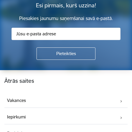
Esi pirmais, kurš uzzina!
Piesakies jaunumu saņemšanai savā e-pastā.
Kājene
Ātrās saites
Vakances
Iepirkumi