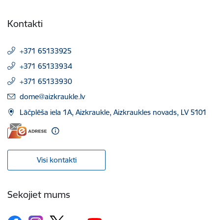
Kontakti
+371 65133925
+371 65133934
+371 65133930
E-pasts:
dome@aizkraukle.lv
Lāčplēša iela 1A, Aizkraukle, Aizkraukles novads, LV 5101
Visi kontakti
Sekojiet mums