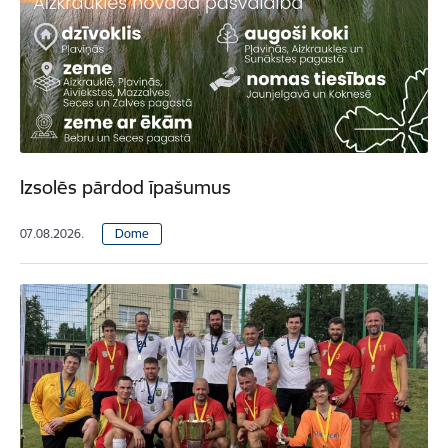
Izsolēs pārdod īpašumus
07.08.2026.
Dome