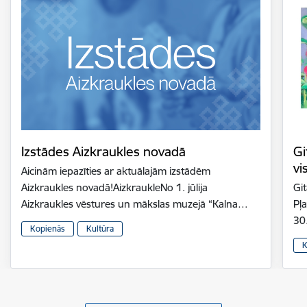
Izstādes Aizkraukles novadā
Gi
vi
Aicinām iepazīties ar aktuālajām izstādēm
Aizkraukles novadā!AizkraukleNo 1. jūlija
Gi
Aizkraukles vēstures un mākslas muzejā “Kalna…
Pļ
30
Kopienās
Kultūra
K