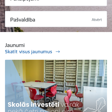
Pašvaldība
Atvērt
Jaunumi
Skatīt visus jaunumus