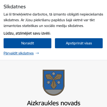
Pāriet uz lapas saturu
Sīkdatnes
Spied
lai meklētu
Enter
Lai šī tīmekļvietne darbotos, tā izmanto obligāti nepieciešamās
sīkdatnes. Ar Jūsu piekrišanu papildus šajā vietnē var tikt
izmantotas statistikas un sociālo mediju sīkdatnes.
Lūdzu, atzīmējiet savu izvēli:
Noraidīt
Apstiprināt visas
Pārvaldīt sīkdatnes
Aizkraukles novada pašvaldība