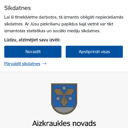
Pāriet uz lapas saturu
Sīkdatnes
Spied
lai meklētu
Enter
Lai šī tīmekļvietne darbotos, tā izmanto obligāti nepieciešamās
sīkdatnes. Ar Jūsu piekrišanu papildus šajā vietnē var tikt
izmantotas statistikas un sociālo mediju sīkdatnes.
Lūdzu, atzīmējiet savu izvēli:
Noraidīt
Apstiprināt visas
Pārvaldīt sīkdatnes
Aizkraukles novada pašvaldība