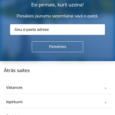
Esi pirmais, kurš uzzina!
Piesakies jaunumu saņemšanai savā e-pastā.
Kājene
Ātrās saites
Vakances
Iepirkumi