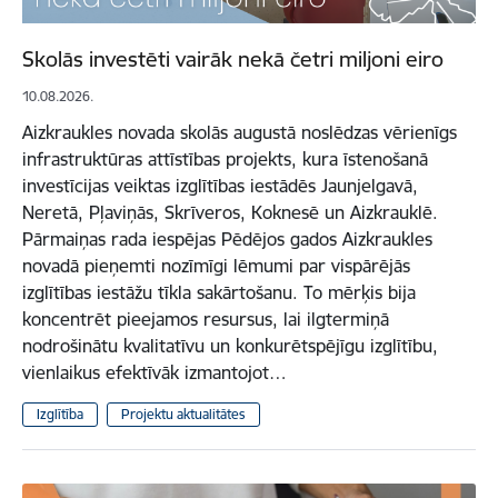
Skolās investēti vairāk nekā četri miljoni eiro
10.08.2026.
Aizkraukles novada skolās augustā noslēdzas vērienīgs
infrastruktūras attīstības projekts, kura īstenošanā
investīcijas veiktas izglītības iestādēs Jaunjelgavā,
Neretā, Pļaviņās, Skrīveros, Koknesē un Aizkrauklē.
Pārmaiņas rada iespējas Pēdējos gados Aizkraukles
novadā pieņemti nozīmīgi lēmumi par vispārējās
izglītības iestāžu tīkla sakārtošanu. To mērķis bija
koncentrēt pieejamos resursus, lai ilgtermiņā
nodrošinātu kvalitatīvu un konkurētspējīgu izglītību,
vienlaikus efektīvāk izmantojot…
Izglītība
Projektu aktualitātes