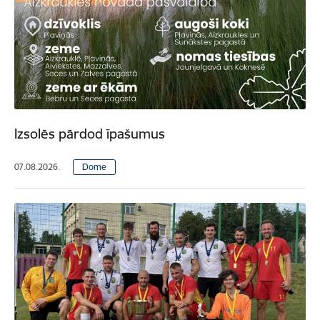
Izsolēs pārdod īpašumus
07.08.2026.
Dome