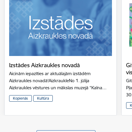
Izstādes Aizkraukles novadā
Gi
vi
Aicinām iepazīties ar aktuālajām izstādēm
Aizkraukles novadā!AizkraukleNo 1. jūlija
Gi
Aizkraukles vēstures un mākslas muzejā “Kalna…
Pļ
30
Kopienās
Kultūra
K