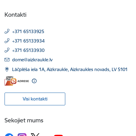
Kontakti
+371 65133925
+371 65133934
+371 65133930
E-pasts:
dome@aizkraukle.lv
Lāčplēša iela 1A, Aizkraukle, Aizkraukles novads, LV 5101
Visi kontakti
Sekojiet mums