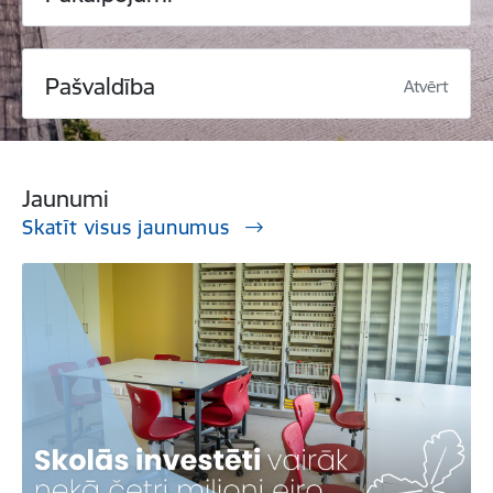
Pašvaldība
Atvērt
Jaunumi
Skatīt visus jaunumus