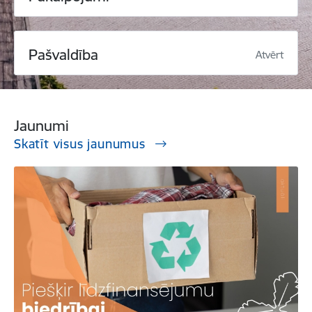
Pašvaldība
Atvērt
Jaunumi
Skatīt visus jaunumus