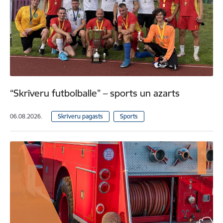
“Skrīveru futbolballe” – sports un azarts
06.08.2026.
Skrīveru pagasts
Sports