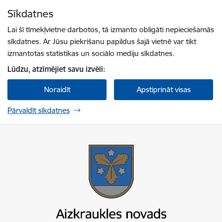
Pāriet uz lapas saturu
Sīkdatnes
Spied
lai meklētu
Enter
Lai šī tīmekļvietne darbotos, tā izmanto obligāti nepieciešamās
sīkdatnes. Ar Jūsu piekrišanu papildus šajā vietnē var tikt
izmantotas statistikas un sociālo mediju sīkdatnes.
Lūdzu, atzīmējiet savu izvēli:
Noraidīt
Apstiprināt visas
Pārvaldīt sīkdatnes
Aizkraukles novada pašvaldība