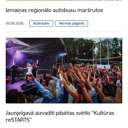
Izmaiņas reģionālo autobusu maršrutos
06.08.2026.
Aizkraukle
Neretas pagasts
Jaunjelgavā aizvadīti pilsētas svētki “Kultūras
reSTARTS”