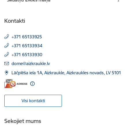
Kontakti
+371 65133925
+371 65133934
+371 65133930
E-pasts:
dome@aizkraukle.lv
Lāčplēša iela 1A, Aizkraukle, Aizkraukles novads, LV 5101
Visi kontakti
Sekojiet mums