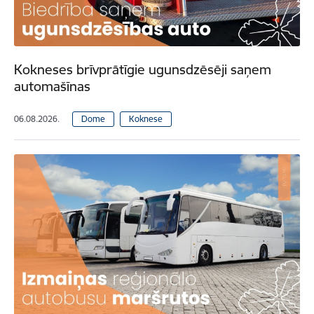
Kokneses brīvprātīgie ugunsdzēsēji saņem
automašīnas
06.08.2026.
Dome
Koknese