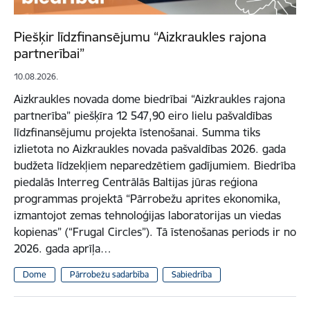
Piešķir līdzfinansējumu “Aizkraukles rajona
partnerībai”
10.08.2026.
Aizkraukles novada dome biedrībai “Aizkraukles rajona
partnerība” piešķīra 12 547,90 eiro lielu pašvaldības
līdzfinansējumu projekta īstenošanai. Summa tiks
izlietota no Aizkraukles novada pašvaldības 2026. gada
budžeta līdzekļiem neparedzētiem gadījumiem. Biedrība
piedalās Interreg Centrālās Baltijas jūras reģiona
programmas projektā “Pārrobežu aprites ekonomika,
izmantojot zemas tehnoloģijas laboratorijas un viedas
kopienas” (“Frugal Circles”). Tā īstenošanas periods ir no
2026. gada aprīļa…
Dome
Pārrobežu sadarbība
Sabiedrība