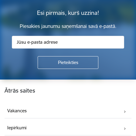
Esi pirmais, kurš uzzina!
Piesakies jaunumu saņemšanai savā e-pastā.
Kājene
Ātrās saites
Vakances
Iepirkumi