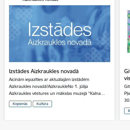
Izstādes Aizkraukles novadā
Gi
vi
Aicinām iepazīties ar aktuālajām izstādēm
Aizkraukles novadā!AizkraukleNo 1. jūlija
Gi
Aizkraukles vēstures un mākslas muzejā “Kalna…
Pļ
30
Kopienās
Kultūra
K