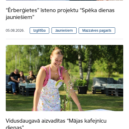
“Ērberģietes” īsteno projektu “Spēka dienas
jauniešiem”
05.08.2026.
Izglītība
Jauniešiem
Mazzalves pagasts
Vidusdaugavā aizvadītas “Mājas kafejnīcu
dienas”