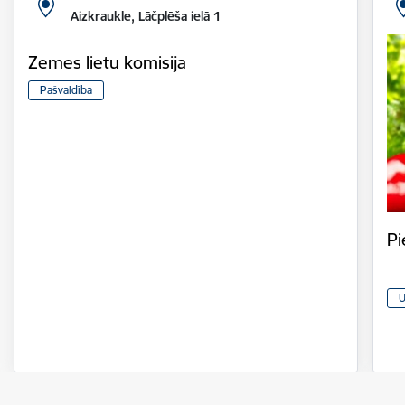
Aizkraukle, Lāčplēša ielā 1
Zemes lietu komisija
Pašvaldība
Pi
U