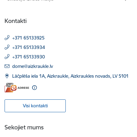
Kontakti
+371 65133925
+371 65133934
+371 65133930
E-pasts:
dome@aizkraukle.lv
Lāčplēša iela 1A, Aizkraukle, Aizkraukles novads, LV 5101
Visi kontakti
Sekojiet mums