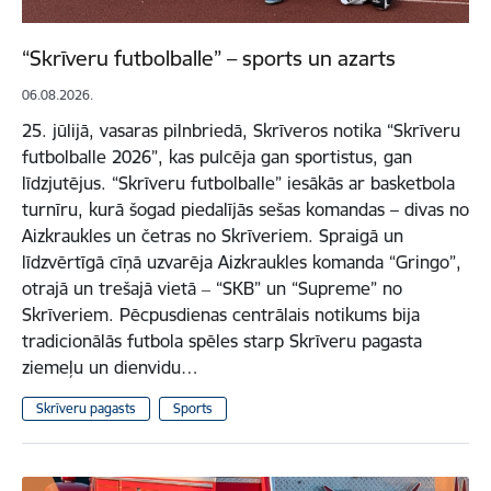
“Skrīveru futbolballe” – sports un azarts
06.08.2026.
25. jūlijā, vasaras pilnbriedā, Skrīveros notika “Skrīveru
futbolballe 2026”, kas pulcēja gan sportistus, gan
līdzjutējus. “Skrīveru futbolballe” iesākās ar basketbola
turnīru, kurā šogad piedalījās sešas komandas – divas no
Aizkraukles un četras no Skrīveriem. Spraigā un
līdzvērtīgā cīņā uzvarēja Aizkraukles komanda “Gringo”,
otrajā un trešajā vietā ‒ “SKB” un “Supreme” no
Skrīveriem. Pēcpusdienas centrālais notikums bija
tradicionālās futbola spēles starp Skrīveru pagasta
ziemeļu un dienvidu…
Skrīveru pagasts
Sports