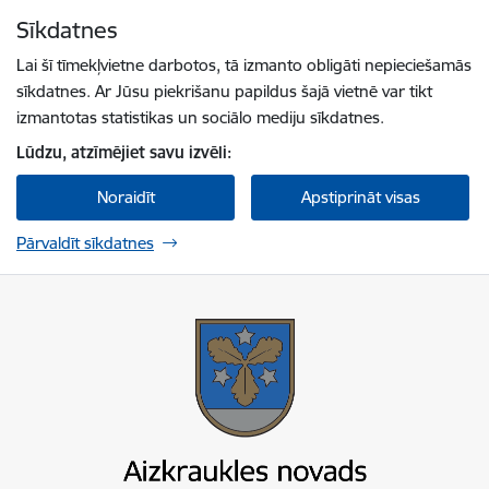
Pāriet uz lapas saturu
Sīkdatnes
Spied
lai meklētu
Enter
Lai šī tīmekļvietne darbotos, tā izmanto obligāti nepieciešamās
sīkdatnes. Ar Jūsu piekrišanu papildus šajā vietnē var tikt
izmantotas statistikas un sociālo mediju sīkdatnes.
Lūdzu, atzīmējiet savu izvēli:
Noraidīt
Apstiprināt visas
Pārvaldīt sīkdatnes
Aizkraukles novada pašvaldība