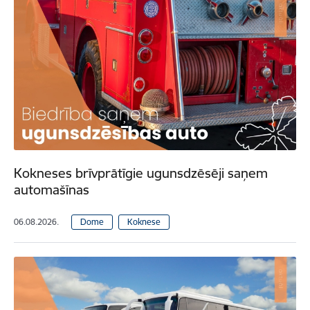
Kokneses brīvprātīgie ugunsdzēsēji saņem
automašīnas
06.08.2026.
Dome
Koknese