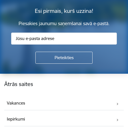
Esi pirmais, kurš uzzina!
Piesakies jaunumu saņemšanai savā e-pastā.
Kājene
Ātrās saites
Vakances
Iepirkumi