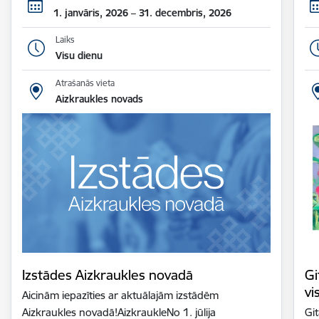
1. janvāris, 2026 – 31. decembris, 2026
Laiks
Visu dienu
Atrašanās vieta
Aizkraukles novads
Izstādes Aizkraukles novadā
Gi
vi
Aicinām iepazīties ar aktuālajām izstādēm
Aizkraukles novadā!AizkraukleNo 1. jūlija
Gi