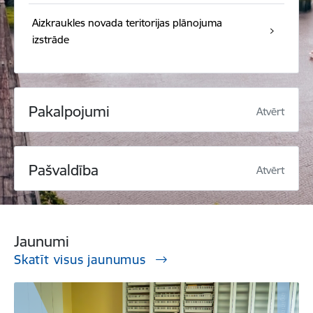
Aizkraukles novada teritorijas plānojuma
izstrāde
Pakalpojumi
Atvērt
Pašvaldība
Atvērt
Jaunumi
Skatīt visus jaunumus