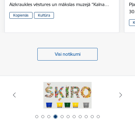
Aizkraukles vēstures un mākslas muzejā “Kalna…
Pļ
30
Kopienās
Kultūra
K
Visi notikumi