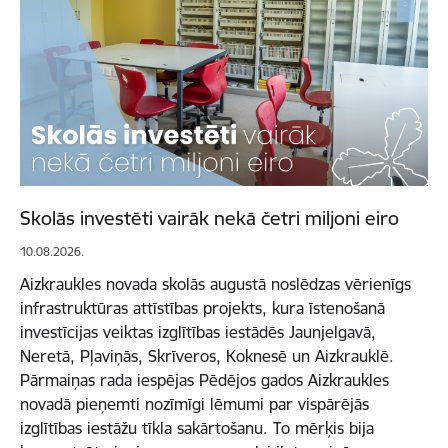
Skolās investēti vairāk nekā četri miljoni eiro
10.08.2026.
Aizkraukles novada skolās augustā noslēdzas vērienīgs
infrastruktūras attīstības projekts, kura īstenošanā
investīcijas veiktas izglītības iestādēs Jaunjelgavā,
Neretā, Pļaviņās, Skrīveros, Koknesē un Aizkrauklē.
Pārmaiņas rada iespējas Pēdējos gados Aizkraukles
novadā pieņemti nozīmīgi lēmumi par vispārējās
izglītības iestāžu tīkla sakārtošanu. To mērķis bija