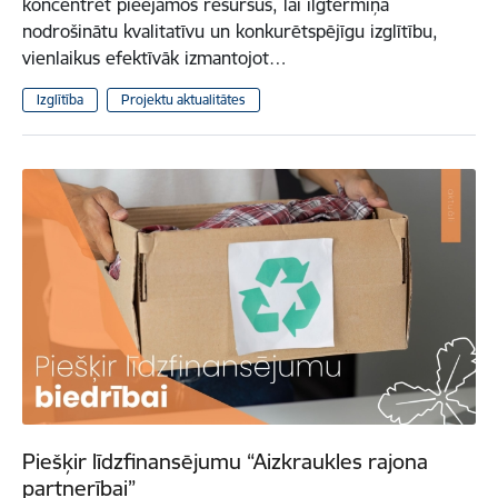
koncentrēt pieejamos resursus, lai ilgtermiņā
nodrošinātu kvalitatīvu un konkurētspējīgu izglītību,
vienlaikus efektīvāk izmantojot…
Izglītība
Projektu aktualitātes
Piešķir līdzfinansējumu “Aizkraukles rajona
partnerībai”