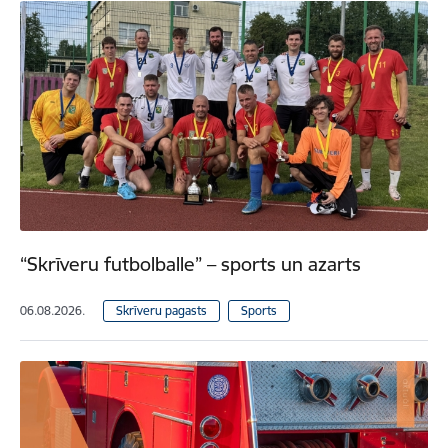
“Skrīveru futbolballe” – sports un azarts
06.08.2026.
Skrīveru pagasts
Sports