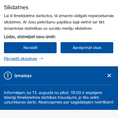
Pāriet uz lapas saturu
Sīkdatnes
Spied
lai meklētu
Enter
Lai šī tīmekļvietne darbotos, tā izmanto obligāti nepieciešamās
sīkdatnes. Ar Jūsu piekrišanu papildus šajā vietnē var tikt
izmantotas statistikas un sociālo mediju sīkdatnes.
Lūdzu, atzīmējiet savu izvēli:
Noraidīt
Apstiprināt visas
Pārvaldīt sīkdatnes
Izmaiņas
Informējam, ka 13. augustā no plkst. 19.00 ir iespējami
īslaicīgi tīmekļvietnes darbības traucējumi, jo tiks veikti
uzturēšanas darbi. Atvainojamies par sagādātajām neērtībām!
Aizkraukles novada pašvaldība