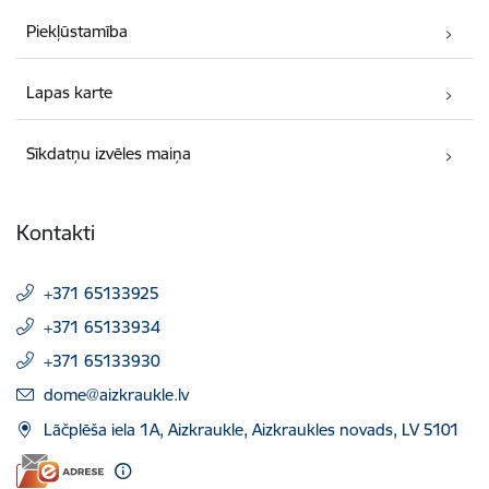
Piekļūstamība
Lapas karte
Sīkdatņu izvēles maiņa
Kontakti
+371 65133925
+371 65133934
+371 65133930
E-pasts:
dome@aizkraukle.lv
Lāčplēša iela 1A, Aizkraukle, Aizkraukles novads, LV 5101