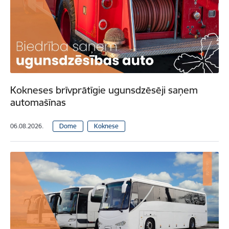
Kokneses brīvprātīgie ugunsdzēsēji saņem
automašīnas
06.08.2026.
Dome
Koknese