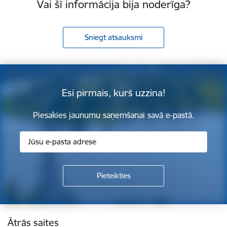
Vai šī informācija bija noderīga?
Sniegt atsauksmi
Esi pirmais, kurš uzzina!
Piesakies jaunumu saņemšanai savā e-pastā.
Kājene
Ātrās saites