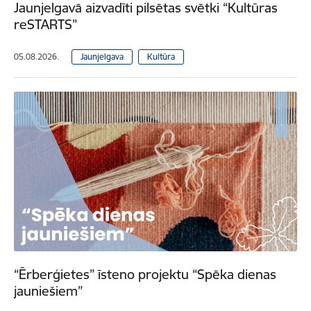
Jaunjelgavā aizvadīti pilsētas svētki “Kultūras
reSTARTS”
05.08.2026.
Jaunjelgava
Kultūra
“Ērberģietes” īsteno projektu “Spēka dienas
jauniešiem”