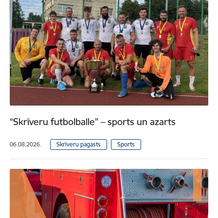
“Skrīveru futbolballe” – sports un azarts
06.08.2026.
Skrīveru pagasts
Sports