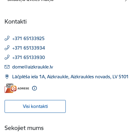
Kontakti
+371 65133925
+371 65133934
+371 65133930
E-pasts:
dome@aizkraukle.lv
Lāčplēša iela 1A, Aizkraukle, Aizkraukles novads, LV 5101
Visi kontakti
Sekojiet mums