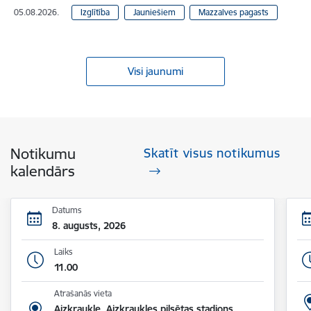
05.08.2026.
Izglītība
Jauniešiem
Mazzalves pagasts
Visi jaunumi
Notikumu
Skatīt visus notikumus
kalendārs
Datums
8. augusts, 2026
Laiks
11.00
Atrašanās vieta
Aizkraukle, Aizkraukles pilsētas stadions,