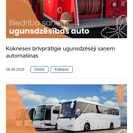
Kokneses brīvprātīgie ugunsdzēsēji saņem
automašīnas
06.08.2026.
Dome
Koknese