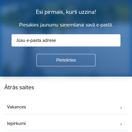
Esi pirmais, kurš uzzina!
Piesakies jaunumu saņemšanai savā e-pastā.
Kājene
Ātrās saites
Vakances
Iepirkumi