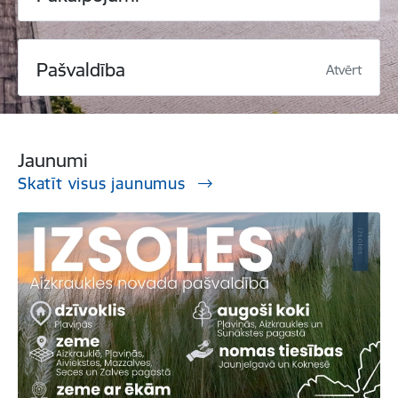
Pašvaldība
Atvērt
Jaunumi
Skatīt visus jaunumus