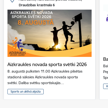
Draudzības krastmala 6
Ba
Aizkraukles novada sporta svētki 2026
Bal
8. augustā pulksten 11.00 Aizkraukles pilsētas
Pe
stadionā sāksies Aizkraukles novada sporta
Sp
svētki. Dalība svētku sportiskajās…
K
Sports un aktīvā atpūta