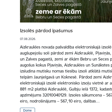
Izsolēs pārdod īpašumus
07.08.2026.
Aizkraukles novada pašvaldība elektroniskajā izsolē
augšupejošu soli pārdod zemi Aizkrauklē, Pļaviņās,
un Zalves pagastā, zemi ar ēkām Bebru un Seces pa
augošus kokus Pļaviņās, Aizkraukles un Sunākstes p
izsludina mutisku nomas tiesību izsoli atklātā mutis
telpām Jaunjelgavā un Koknesē. Pārdod zemi Aizkr
elektroniskajā izsolē elektronisko izsoļu vietnē ar
881 m2 platībā Aizkrauklē, Gulbju ielā 1372, kadas
apzīmējums 32010040129. Izsoles sākumcena – 5671 
eiro, nodrošinājums – 567,10 eiro, dalības…
Dome