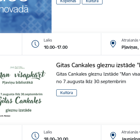
Kopienās
Kultūra
Laiks
Atrašanās 
10.00–17.00
Pļaviņas,
Gitas Cankales gleznu izstāde 
Gitas Cankales gleznu Izstāde "Man vis
no 7.augusta līdz 30.septembrim
Kultūra
Laiks
Atrašanās 
18.00–20.00
Jaunjelga