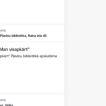
vieta
 Pļaviņu bibliotēka, Raiņa iela 45
"Man visapkārt"
apkārt" Pļaviņu bibliotēkā apskatāma
vieta
va, Sēlija