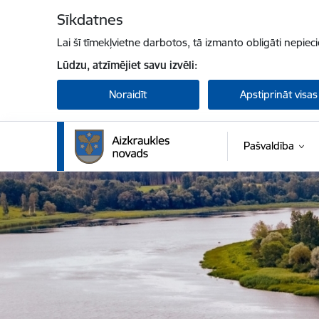
Pāriet uz lapas saturu
Sīkdatnes
Lai šī tīmekļvietne darbotos, tā izmanto obligāti nepiec
Lūdzu, atzīmējiet savu izvēli:
Noraidīt
Apstiprināt visas
Pašvaldība
Aizkraukles novada pašvaldība