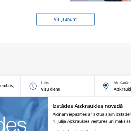
Visi jaunumi
Laiks
Atrašanās 
cembris,
Visu dienu
Aizkrauk
Izstādes Aizkraukles novadā
Aicinām iepazīties ar aktuālajām izstā
1. jūlija Aizkraukles vēstures un māksl