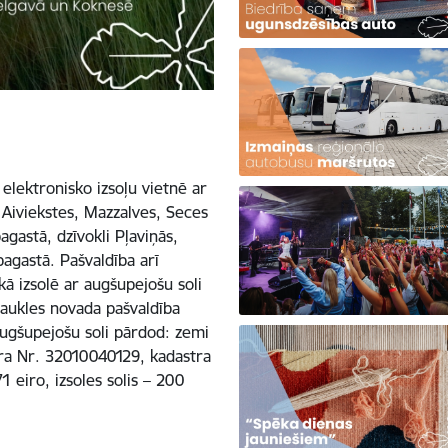
 elektronisko izsoļu vietnē ar
 Aiviekstes, Mazzalves, Seces
gastā, dzīvokli Pļaviņās,
agastā. Pašvaldība arī
kā izsolē ar augšupejošu soli
aukles novada pašvaldība
 augšupejošu soli pārdod: zemi
tra Nr. 32010040129, kadastra
eiro, izsoles solis – 200