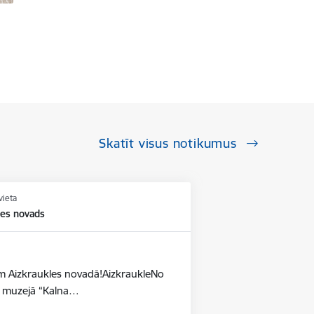
Skatīt visus notikumus
vieta
les novads
dēm Aizkraukles novadā!AizkraukleNo
as muzejā “Kalna…