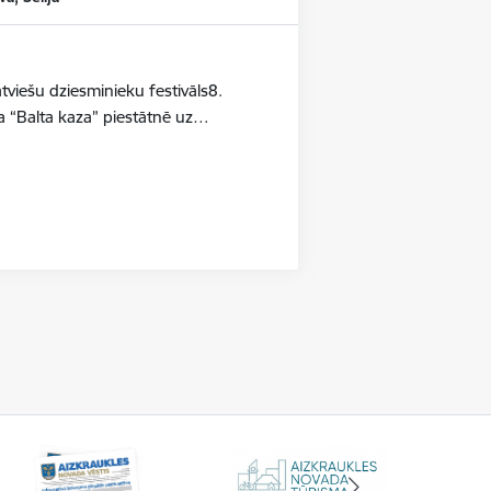
iešu dziesminieku festivāls8.
a “Balta kaza” piestātnē uz…