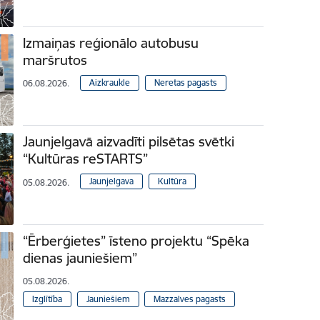
Izmaiņas reģionālo autobusu
maršrutos
Aizkraukle
Neretas pagasts
06.08.2026.
Jaunjelgavā aizvadīti pilsētas svētki
“Kultūras reSTARTS”
Jaunjelgava
Kultūra
05.08.2026.
“Ērberģietes” īsteno projektu “Spēka
dienas jauniešiem”
05.08.2026.
Izglītība
Jauniešiem
Mazzalves pagasts