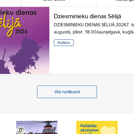
Dziesminieku dienas Sēlijā
DZIESMINIEKU DIENAS SĒLIJĀ 20267. latv
augustā, plkst. 18.00Jaunjelgavā, kuģīš
Kultūra
Visi notikumi