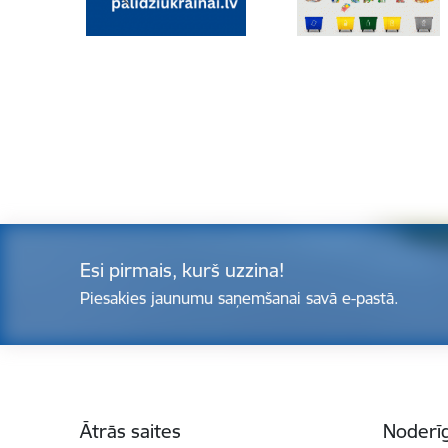
Esi pirmais, kurš uzzina!
Piesakies jaunumu saņemšanai savā e-pastā.
Kājene
Ātrās saites
Noderīg