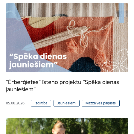
“Ērberģietes” īsteno projektu “Spēka dienas
jauniešiem”
05.08.2026.
Izglītība
Jauniešiem
Mazzalves pagasts