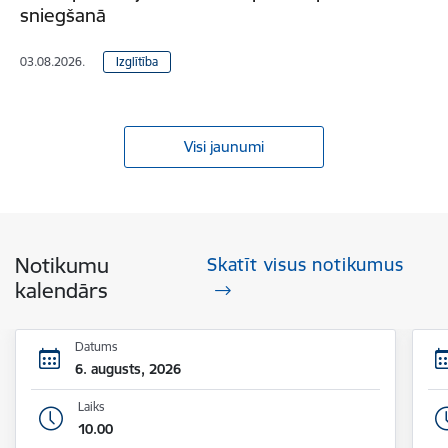
sniegšanā
03.08.2026.
Izglītība
Visi jaunumi
Notikumu
Skatīt visus notikumus
kalendārs
Datums
6. augusts, 2026
Laiks
10.00