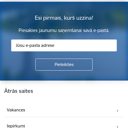
Esi pirmais, kurš uzzina!
Piesakies jaunumu saņemšanai savā e-pastā.
Kājene
Ātrās saites
Vakances
Iepirkumi