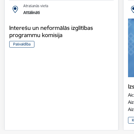
Atrašanās vieta
Attālināti
Interešu un neformālās izglītības
programmu komisija
Pašvaldība
Iz
Aic
Aiz
Ai
K