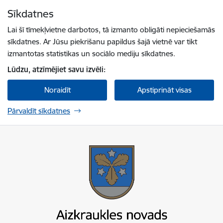
Pāriet uz lapas saturu
Sīkdatnes
Spied
lai meklētu
Enter
Lai šī tīmekļvietne darbotos, tā izmanto obligāti nepieciešamās
sīkdatnes. Ar Jūsu piekrišanu papildus šajā vietnē var tikt
izmantotas statistikas un sociālo mediju sīkdatnes.
Lūdzu, atzīmējiet savu izvēli:
Noraidīt
Apstiprināt visas
Pārvaldīt sīkdatnes
Aizkraukles novada pašvaldība