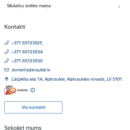
Sīkdatņu izvēles maiņa
Kontakti
+371 65133925
+371 65133934
+371 65133930
E-pasts:
dome@aizkraukle.lv
Lāčplēša iela 1A, Aizkraukle, Aizkraukles novads, LV 5101
Visi kontakti
Sekojiet mums