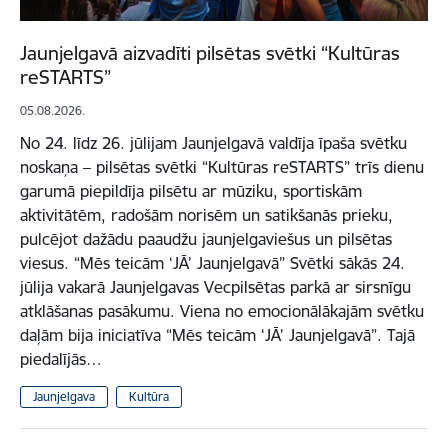
Jaunjelgavā aizvadīti pilsētas svētki “Kultūras
reSTARTS”
05.08.2026.
No 24. līdz 26. jūlijam Jaunjelgavā valdīja īpaša svētku
noskaņa – pilsētas svētki “Kultūras reSTARTS” trīs dienu
garumā piepildīja pilsētu ar mūziku, sportiskām
aktivitātēm, radošām norisēm un satikšanās prieku,
pulcējot dažādu paaudžu jaunjelgaviešus un pilsētas
viesus. “Mēs teicām ‘JĀ’ Jaunjelgavā” Svētki sākās 24.
jūlija vakarā Jaunjelgavas Vecpilsētas parkā ar sirsnīgu
atklāšanas pasākumu. Viena no emocionālākajām svētku
daļām bija iniciatīva “Mēs teicām ‘JĀ’ Jaunjelgavā”. Tajā
piedalījās…
Jaunjelgava
Kultūra