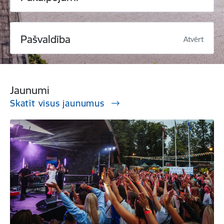
Pašvaldība
Atvērt
Jaunumi
Skatīt visus jaunumus