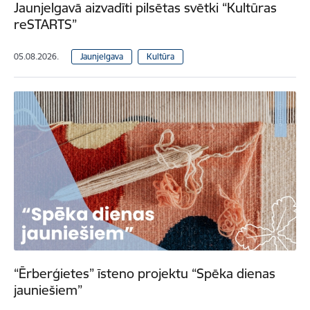
Jaunjelgavā aizvadīti pilsētas svētki “Kultūras
reSTARTS”
05.08.2026.
Jaunjelgava
Kultūra
“Ērberģietes” īsteno projektu “Spēka dienas
jauniešiem”