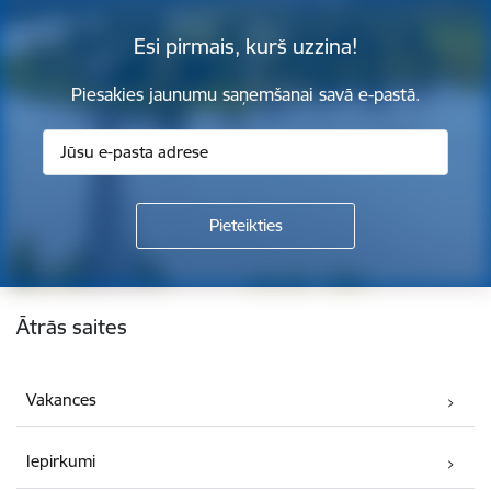
Esi pirmais, kurš uzzina!
Piesakies jaunumu saņemšanai savā e-pastā.
Kājene
Ātrās saites
Vakances
Iepirkumi