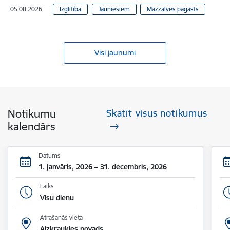
05.08.2026.
Izglītība
Jauniešiem
Mazzalves pagasts
Visi jaunumi
Notikumu
Skatīt visus notikumus
kalendārs
Datums
1. janvāris, 2026 – 31. decembris, 2026
Laiks
Visu dienu
Atrašanās vieta
Aizkraukles novads