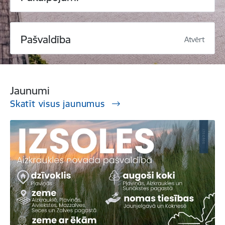
Pašvaldība
Atvērt
Jaunumi
Skatīt visus jaunumus