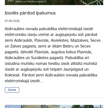
Izsolēs pārdod īpašumus
07.08.2026.
Aizkraukles novada pašvaldība elektroniskajā izsolē
elektronisko izsoļu vietnē ar augšupejošu soli pārdod
zemi Aizkrauklē, Pļaviņās, Aiviekstes, Mazzalves, Seces
un Zalves pagastā, zemi ar ēkām Bebru un Seces
pagastā, dzīvokli Pļaviņās, augošus kokus Pļaviņās,
Aizkraukles un Sunākstes pagastā. Pašvaldība arī
izsludina mutisku nomas tiesību izsoli atklātā mutiskā
izsolē ar augšupejošu soli telpām Jaunjelgavā un
Koknesē. Pārdod zemi Aizkraukles novada pašvaldība
elektroniskajā izsolē…
Dome