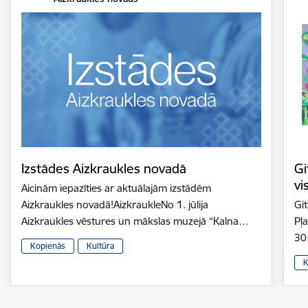
Izstādes Aizkraukles novadā
Gi
vi
Aicinām iepazīties ar aktuālajām izstādēm
Aizkraukles novadā!AizkraukleNo 1. jūlija
Gi
Aizkraukles vēstures un mākslas muzejā “Kalna…
Pļ
30
Kopienās
Kultūra
K