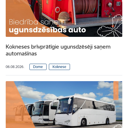
Kokneses brīvprātīgie ugunsdzēsēji saņem
automašīnas
06.08.2026.
Dome
Koknese