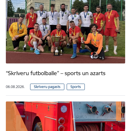
“Skrīveru futbolballe” – sports un azarts
06.08.2026.
Skrīveru pagasts
Sports