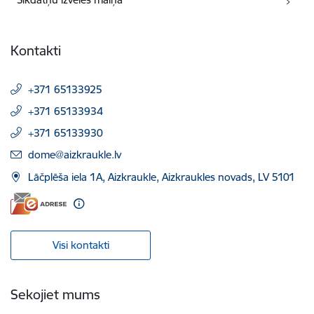
Kontakti
+371 65133925
+371 65133934
+371 65133930
E-pasts:
dome@aizkraukle.lv
Lāčplēša iela 1A, Aizkraukle, Aizkraukles novads, LV 5101
Visi kontakti
Sekojiet mums