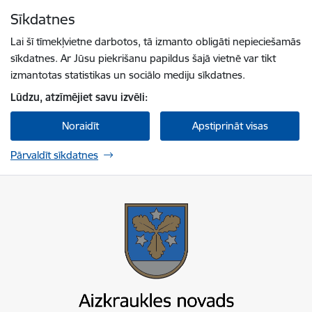
Pāriet uz lapas saturu
Sīkdatnes
Spied
lai meklētu
Enter
Lai šī tīmekļvietne darbotos, tā izmanto obligāti nepieciešamās
sīkdatnes. Ar Jūsu piekrišanu papildus šajā vietnē var tikt
izmantotas statistikas un sociālo mediju sīkdatnes.
Lūdzu, atzīmējiet savu izvēli:
Noraidīt
Apstiprināt visas
Pārvaldīt sīkdatnes
Aizkraukles novada pašvaldība