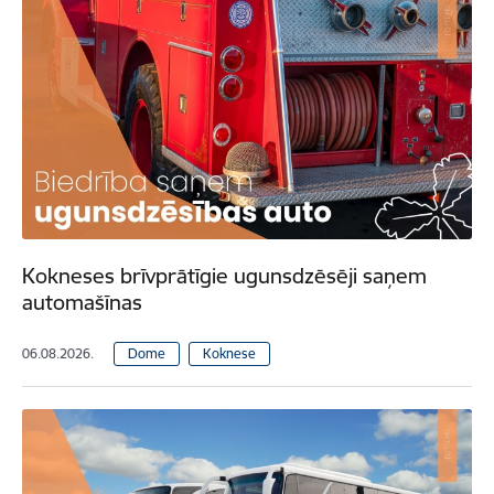
Kokneses brīvprātīgie ugunsdzēsēji saņem
automašīnas
06.08.2026.
Dome
Koknese