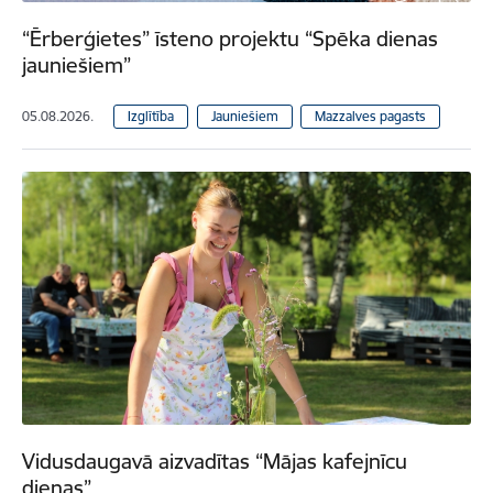
“Ērberģietes” īsteno projektu “Spēka dienas
jauniešiem”
05.08.2026.
Izglītība
Jauniešiem
Mazzalves pagasts
Vidusdaugavā aizvadītas “Mājas kafejnīcu
dienas”