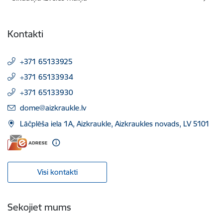
Kontakti
+371 65133925
+371 65133934
+371 65133930
E-pasts:
dome@aizkraukle.lv
Lāčplēša iela 1A, Aizkraukle, Aizkraukles novads, LV 5101
Visi kontakti
Sekojiet mums