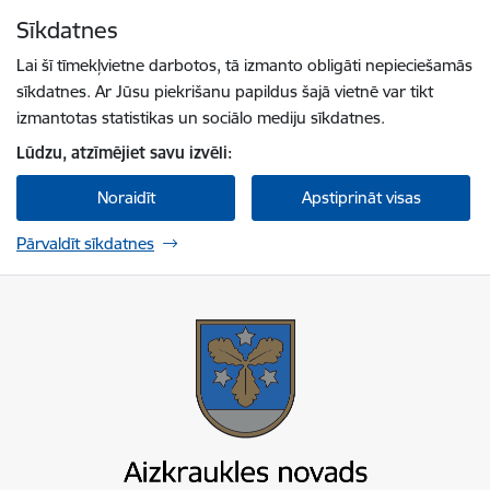
Pāriet uz lapas saturu
Sīkdatnes
Spied
lai meklētu
Enter
Lai šī tīmekļvietne darbotos, tā izmanto obligāti nepieciešamās
sīkdatnes. Ar Jūsu piekrišanu papildus šajā vietnē var tikt
izmantotas statistikas un sociālo mediju sīkdatnes.
Lūdzu, atzīmējiet savu izvēli:
Noraidīt
Apstiprināt visas
Pārvaldīt sīkdatnes
Aizkraukles novada pašvaldība