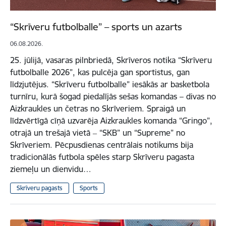
“Skrīveru futbolballe” – sports un azarts
06.08.2026.
25. jūlijā, vasaras pilnbriedā, Skrīveros notika “Skrīveru
futbolballe 2026”, kas pulcēja gan sportistus, gan
līdzjutējus. “Skrīveru futbolballe” iesākās ar basketbola
turnīru, kurā šogad piedalījās sešas komandas – divas no
Aizkraukles un četras no Skrīveriem. Spraigā un
līdzvērtīgā cīņā uzvarēja Aizkraukles komanda “Gringo”,
otrajā un trešajā vietā ‒ “SKB” un “Supreme” no
Skrīveriem. Pēcpusdienas centrālais notikums bija
tradicionālās futbola spēles starp Skrīveru pagasta
ziemeļu un dienvidu…
Skrīveru pagasts
Sports