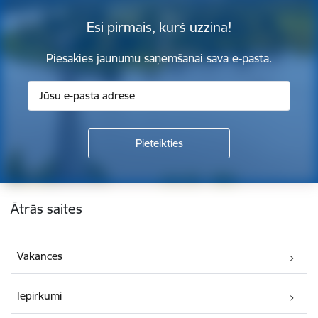
Esi pirmais, kurš uzzina!
Piesakies jaunumu saņemšanai savā e-pastā.
Kājene
Ātrās saites
Vakances
Iepirkumi