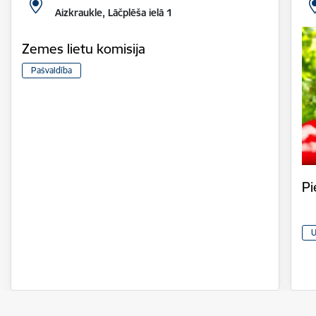
Aizkraukle, Lāčplēša ielā 1
Zemes lietu komisija
Pašvaldība
Pi
U