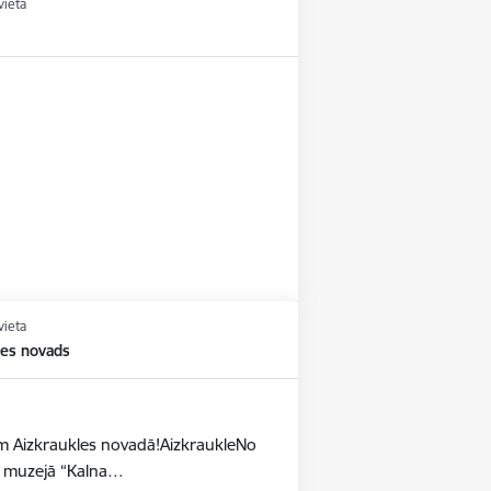
vieta
vieta
les novads
dēm Aizkraukles novadā!AizkraukleNo
as muzejā “Kalna…