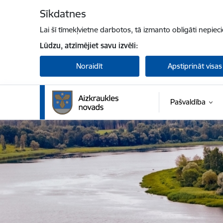
Pāriet uz lapas saturu
Sīkdatnes
Lai šī tīmekļvietne darbotos, tā izmanto obligāti nepiec
Lūdzu, atzīmējiet savu izvēli:
Noraidīt
Apstiprināt visas
Pašvaldība
Aizkraukles novada pašvaldība