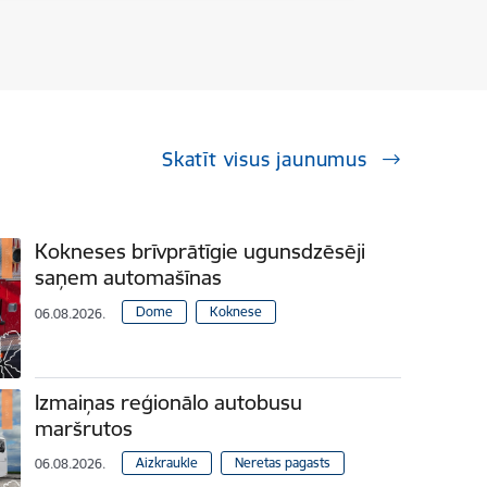
Skatīt visus jaunumus
Kokneses brīvprātīgie ugunsdzēsēji
saņem automašīnas
Dome
Koknese
06.08.2026.
Izmaiņas reģionālo autobusu
maršrutos
Aizkraukle
Neretas pagasts
06.08.2026.