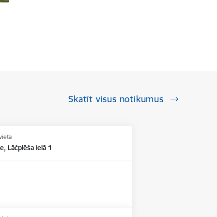
Skatīt visus notikumus
vieta
e, Lāčplēša ielā 1