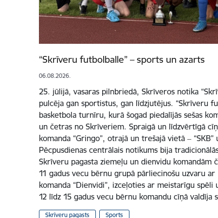
“Skrīveru futbolballe” – sports un azarts
06.08.2026.
25. jūlijā, vasaras pilnbriedā, Skrīveros notika “Skr
pulcēja gan sportistus, gan līdzjutējus. “Skrīveru fu
basketbola turnīru, kurā šogad piedalījās sešas ko
un četras no Skrīveriem. Spraigā un līdzvērtīgā cīņ
komanda “Gringo”, otrajā un trešajā vietā ‒ “SKB”
Pēcpusdienas centrālais notikums bija tradicionālās
Skrīveru pagasta ziemeļu un dienvidu komandām če
11 gadus vecu bērnu grupā pārliecinošu uzvaru ar re
komanda “Dienvidi”, izceļoties ar meistarīgu spēli u
12 līdz 15 gadus vecu bērnu komandu cīņā valdīja 
Skrīveru pagasts
Sports