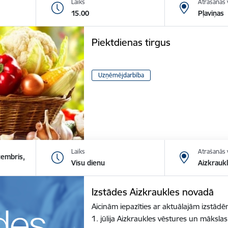
Laiks
Atrašanās 
15.00
Pļaviņas
Piektdienas tirgus
Uzņēmējdarbība
Laiks
Atrašanās 
cembris,
Visu dienu
Aizkrauk
Izstādes Aizkraukles novadā
Aicinām iepazīties ar aktuālajām izstā
1. jūlija Aizkraukles vēstures un māksl