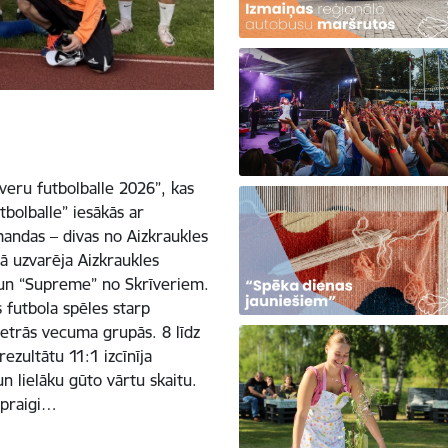
īveru futbolballe 2026”, kas
tbolballe” iesākās ar
mandas – divas no Aizkraukles
ā uzvarēja Aizkraukles
 un “Supreme” no Skrīveriem.
 futbola spēles starp
trās vecuma grupās. 8 līdz
zultātu 11:1 izcīnīja
n lielāku gūto vārtu skaitu.
spraigi…