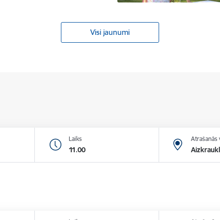
Visi jaunumi
Laiks
Atrašanās 
11.00
Aizkraukl