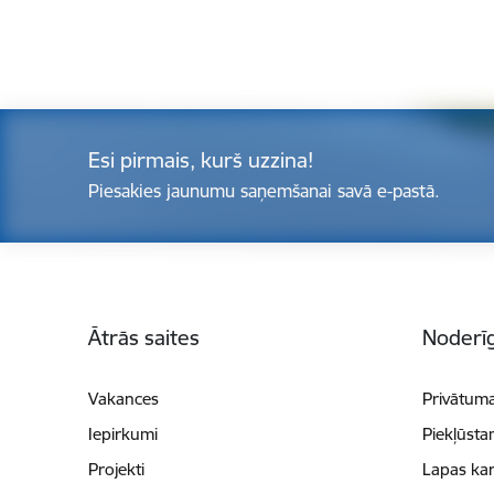
Esi pirmais, kurš uzzina!
Piesakies jaunumu saņemšanai savā e-pastā.
Kājene
Ātrās saites
Noderīg
Vakances
Privātuma
Iepirkumi
Piekļūsta
Projekti
Lapas kar