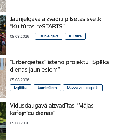
Jaunjelgavā aizvadīti pilsētas svētki
“Kultūras reSTARTS”
Jaunjelgava
Kultūra
05.08.2026.
“Ērberģietes” īsteno projektu “Spēka
dienas jauniešiem”
05.08.2026.
Izglītība
Jauniešiem
Mazzalves pagasts
Vidusdaugavā aizvadītas “Mājas
kafejnīcu dienas”
05.08.2026.