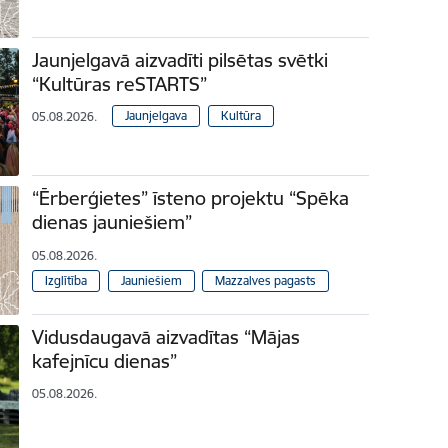
Jaunjelgavā aizvadīti pilsētas svētki
“Kultūras reSTARTS”
Jaunjelgava
Kultūra
05.08.2026.
“Ērberģietes” īsteno projektu “Spēka
dienas jauniešiem”
05.08.2026.
Izglītība
Jauniešiem
Mazzalves pagasts
Vidusdaugavā aizvadītas “Mājas
kafejnīcu dienas”
05.08.2026.