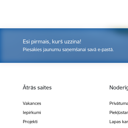
Esi pirmais, kurš uzzina!
Piesakies jaunumu saņemšanai savā e-pastā.
Kājene
Ātrās saites
Noderīg
Vakances
Privātuma
Iepirkumi
Piekļūsta
Projekti
Lapas kar