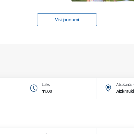
Visi jaunumi
Laiks
Atrašanās 
11.00
Aizkraukl