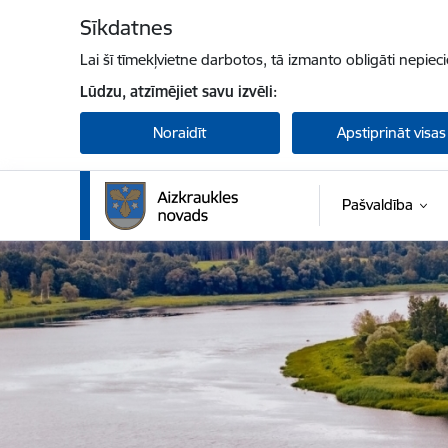
Pāriet uz lapas saturu
Sīkdatnes
Lai šī tīmekļvietne darbotos, tā izmanto obligāti nepiec
Lūdzu, atzīmējiet savu izvēli:
Noraidīt
Apstiprināt visas
Pašvaldība
Aizkraukles novada pašvaldība