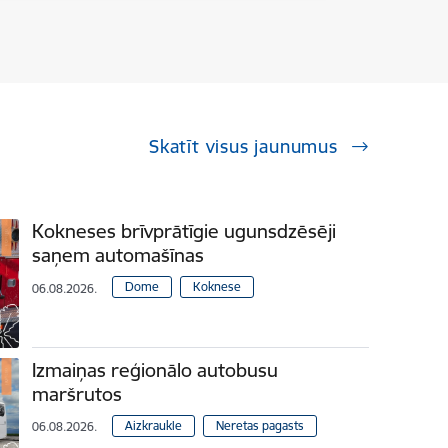
Skatīt visus jaunumus
Kokneses brīvprātīgie ugunsdzēsēji
saņem automašīnas
Dome
Koknese
06.08.2026.
Izmaiņas reģionālo autobusu
maršrutos
Aizkraukle
Neretas pagasts
06.08.2026.