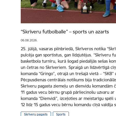
“Skrīveru futbolballe” – sports un azarts
06.08.2026.
25. jūlijā, vasaras pilnbriedā, Skrīveros notika “Skr
pulcēja gan sportistus, gan līdzjutējus. “Skrīveru fu
basketbola turnīru, kurā šogad piedalījās sešas ko
un četras no Skrīveriem. Spraigā un līdzvērtīgā cīņ
komanda “Gringo”, otrajā un trešajā vietā ‒ “SKB”
Pēcpusdienas centrālais notikums bija tradicionālās
Skrīveru pagasta ziemeļu un dienvidu komandām če
11 gadus vecu bērnu grupā pārliecinošu uzvaru ar re
komanda “Dienvidi”, izceļoties ar meistarīgu spēli u
12 līdz 15 gadus vecu bērnu komandu cīņā valdīja 
Skrīveru pagasts
Sports