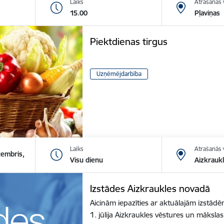
Laiks
Atrašanās 
15.00
Pļaviņas
Piektdienas tirgus
Uzņēmējdarbība
Laiks
Atrašanās 
cembris,
Visu dienu
Aizkrauk
Izstādes Aizkraukles novadā
Aicinām iepazīties ar aktuālajām izstā
1. jūlija Aizkraukles vēstures un māksl