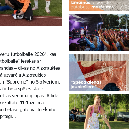
īveru futbolballe 2026”, kas
tbolballe” iesākās ar
mandas – divas no Aizkraukles
ā uzvarēja Aizkraukles
 un “Supreme” no Skrīveriem.
 futbola spēles starp
trās vecuma grupās. 8 līdz
zultātu 11:1 izcīnīja
n lielāku gūto vārtu skaitu.
spraigi…