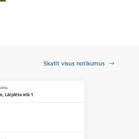
Skatīt visus notikumus
vieta
e, Lāčplēša ielā 1