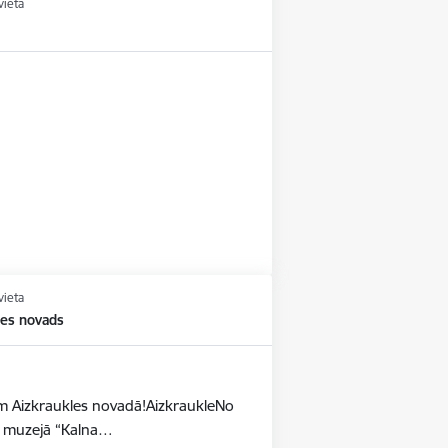
vieta
vieta
les novads
dēm Aizkraukles novadā!AizkraukleNo
as muzejā “Kalna…