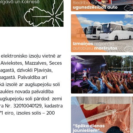
 elektronisko izsoļu vietnē ar
 Aiviekstes, Mazzalves, Seces
gastā, dzīvokli Pļaviņās,
agastā. Pašvaldība arī
kā izsolē ar augšupejošu soli
aukles novada pašvaldība
 augšupejošu soli pārdod: zemi
tra Nr. 32010040129, kadastra
eiro, izsoles solis – 200