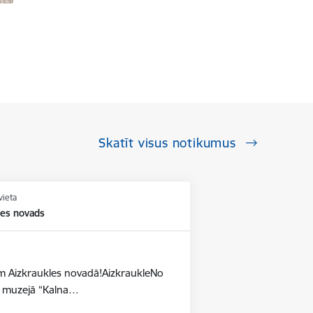
Skatīt visus notikumus
vieta
les novads
dēm Aizkraukles novadā!AizkraukleNo
as muzejā “Kalna…