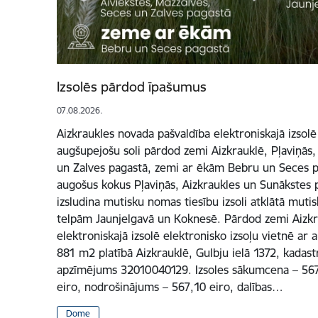
Izsolēs pārdod īpašumus
07.08.2026.
Aizkraukles novada pašvaldība elektroniskajā izsolē
augšupejošu soli pārdod zemi Aizkrauklē, Pļaviņās,
un Zalves pagastā, zemi ar ēkām Bebru un Seces pa
augošus kokus Pļaviņās, Aizkraukles un Sunākstes p
izsludina mutisku nomas tiesību izsoli atklātā mutis
telpām Jaunjelgavā un Koknesē. Pārdod zemi Aizkr
elektroniskajā izsolē elektronisko izsoļu vietnē ar
881 m2 platībā Aizkrauklē, Gulbju ielā 1372, kadas
apzīmējums 32010040129. Izsoles sākumcena – 5671 
eiro, nodrošinājums – 567,10 eiro, dalības…
Dome