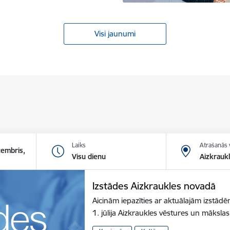
Visi jaunumi
Laiks
Atrašanās 
cembris,
Visu dienu
Aizkrauk
Izstādes Aizkraukles novadā
Aicinām iepazīties ar aktuālajām izstā
1. jūlija Aizkraukles vēstures un māksl