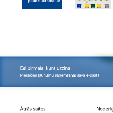
Esi pirmais, kurš uzzina!
Piesakies jaunumu saņemšanai savā e-pastā.
Kājene
Ātrās saites
Noderīg