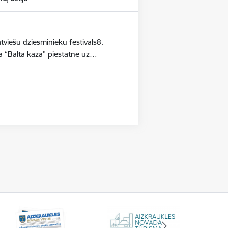
iešu dziesminieku festivāls8.
a “Balta kaza” piestātnē uz…