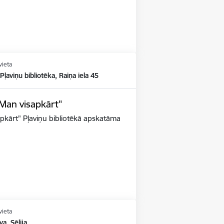
vieta
 Pļaviņu bibliotēka, Raiņa iela 45
"Man visapkārt"
apkārt" Pļaviņu bibliotēkā apskatāma
vieta
va, Sēlija