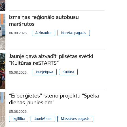
Izmaiņas reģionālo autobusu
maršrutos
Aizkraukle
Neretas pagasts
06.08.2026.
Jaunjelgavā aizvadīti pilsētas svētki
“Kultūras reSTARTS”
Jaunjelgava
Kultūra
05.08.2026.
“Ērberģietes” īsteno projektu “Spēka
dienas jauniešiem”
05.08.2026.
Izglītība
Jauniešiem
Mazzalves pagasts