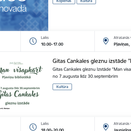
Kopienās
Kultūra
Laiks
Atrašanās 
10.00–17.00
Pļaviņas,
Gitas Cankales gleznu izstāde 
Gitas Cankales gleznu Izstāde "Man vis
no 7.augusta līdz 30.septembrim
Kultūra
Laiks
Atrašanās 
18.00–20.00
Jaunjelga