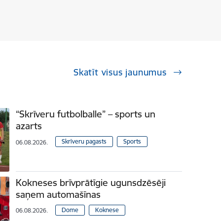
Skatīt visus jaunumus
“Skrīveru futbolballe” – sports un
azarts
Skrīveru pagasts
Sports
06.08.2026.
Kokneses brīvprātīgie ugunsdzēsēji
saņem automašīnas
Dome
Koknese
06.08.2026.