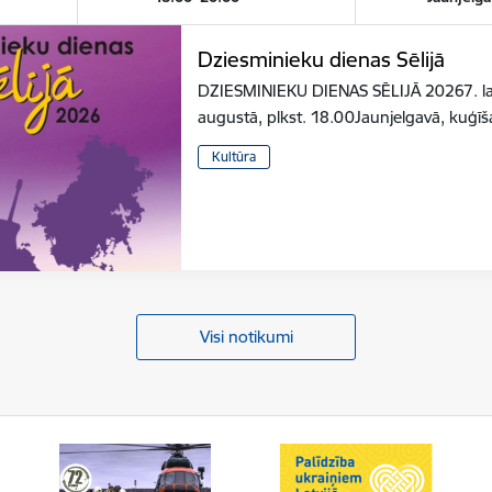
Dziesminieku dienas Sēlijā
DZIESMINIEKU DIENAS SĒLIJĀ 20267. latv
augustā, plkst. 18.00Jaunjelgavā, kuģīš
Kultūra
Visi notikumi