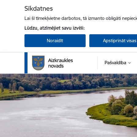
Pāriet uz lapas saturu
Sīkdatnes
Lai šī tīmekļvietne darbotos, tā izmanto obligāti nepiec
Lūdzu, atzīmējiet savu izvēli:
Noraidīt
Apstiprināt visas
Pašvaldība
Aizkraukles novada pašvaldība