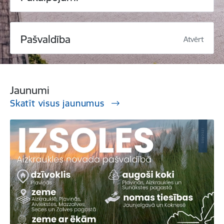
Pašvaldība
Atvērt
Jaunumi
Skatīt visus jaunumus