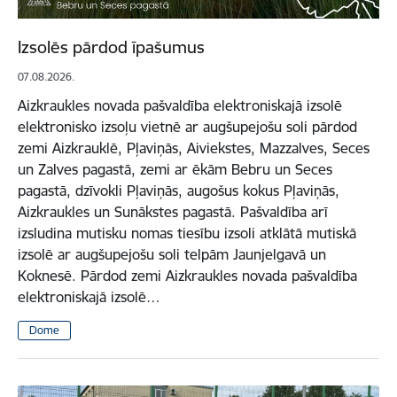
Izsolēs pārdod īpašumus
07.08.2026.
Aizkraukles novada pašvaldība elektroniskajā izsolē
elektronisko izsoļu vietnē ar augšupejošu soli pārdod
zemi Aizkrauklē, Pļaviņās, Aiviekstes, Mazzalves, Seces
un Zalves pagastā, zemi ar ēkām Bebru un Seces
pagastā, dzīvokli Pļaviņās, augošus kokus Pļaviņās,
Aizkraukles un Sunākstes pagastā. Pašvaldība arī
izsludina mutisku nomas tiesību izsoli atklātā mutiskā
izsolē ar augšupejošu soli telpām Jaunjelgavā un
Koknesē. Pārdod zemi Aizkraukles novada pašvaldība
elektroniskajā izsolē…
Dome