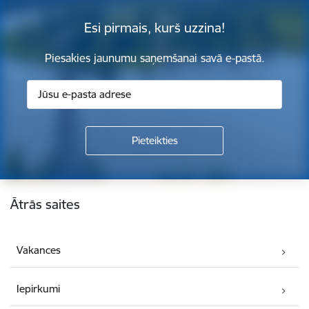
Esi pirmais, kurš uzzina!
Piesakies jaunumu saņemšanai savā e-pastā.
Kājene
Ātrās saites
Vakances
Iepirkumi