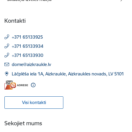
Kontakti
+371 65133925
+371 65133934
+371 65133930
E-pasts:
dome@aizkraukle.lv
Lāčplēša iela 1A, Aizkraukle, Aizkraukles novads, LV 5101
Visi kontakti
Sekojiet mums