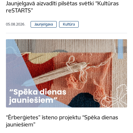
Jaunjelgavā aizvadīti pilsētas svētki “Kultūras
reSTARTS”
05.08.2026.
Jaunjelgava
Kultūra
“Ērberģietes” īsteno projektu “Spēka dienas
jauniešiem”