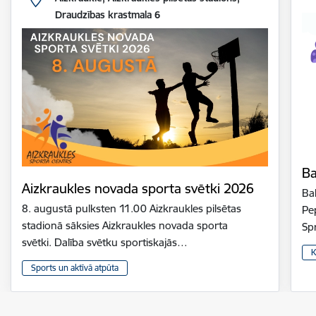
Draudzības krastmala 6
Ba
Aizkraukles novada sporta svētki 2026
Bal
8. augustā pulksten 11.00 Aizkraukles pilsētas
Pe
stadionā sāksies Aizkraukles novada sporta
Sp
svētki. Dalība svētku sportiskajās…
K
Sports un aktīvā atpūta