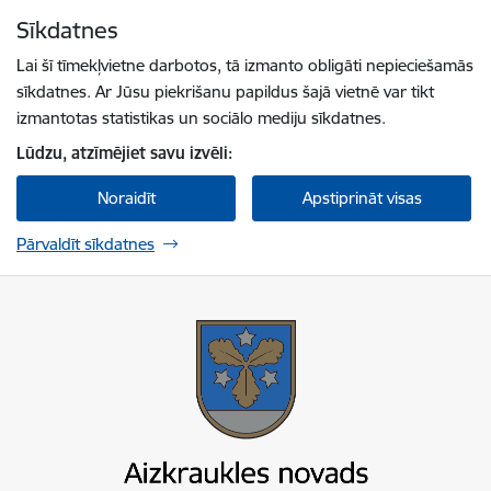
Pāriet uz lapas saturu
Sīkdatnes
Spied
lai meklētu
Enter
Lai šī tīmekļvietne darbotos, tā izmanto obligāti nepieciešamās
sīkdatnes. Ar Jūsu piekrišanu papildus šajā vietnē var tikt
izmantotas statistikas un sociālo mediju sīkdatnes.
Lūdzu, atzīmējiet savu izvēli:
Noraidīt
Apstiprināt visas
Pārvaldīt sīkdatnes
Aizkraukles novada pašvaldība