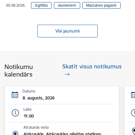
05.08.2026.
Izglītība
Jauniešiem
Mazzalves pagasts
Visi jaunumi
Notikumu
Skatīt visus notikumus
kalendārs
Datums
8. augusts, 2026
Laiks
11.00
Atrašanās vieta
Aizkraukle, Aizkraukles pilsētas stadions,