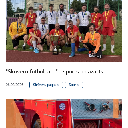
“Skrīveru futbolballe” – sports un azarts
06.08.2026.
Skrīveru pagasts
Sports