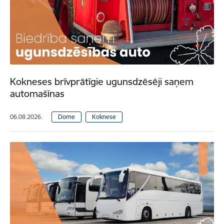
Kokneses brīvprātīgie ugunsdzēsēji saņem
automašīnas
06.08.2026.
Dome
Koknese