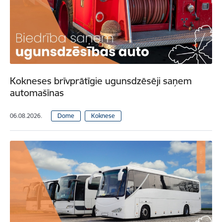
Kokneses brīvprātīgie ugunsdzēsēji saņem
automašīnas
06.08.2026.
Dome
Koknese