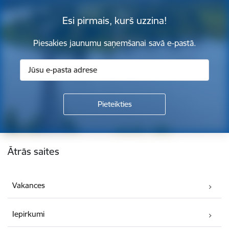
Esi pirmais, kurš uzzina!
Piesakies jaunumu saņemšanai savā e-pastā.
Kājene
Ātrās saites
Vakances
Iepirkumi