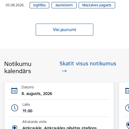
05.08.2026.
Izglītība
Jauniešiem
Mazzalves pagasts
Visi jaunumi
Notikumu
Skatīt visus notikumus
kalendārs
Datums
8. augusts, 2026
Laiks
11.00
Atrašanās vieta
Aizkraukle, Aizkraukles pilsētas stadions,