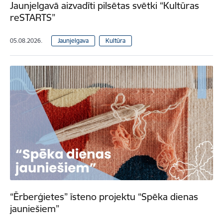
Jaunjelgavā aizvadīti pilsētas svētki “Kultūras
reSTARTS”
05.08.2026.
Jaunjelgava
Kultūra
“Ērberģietes” īsteno projektu “Spēka dienas
jauniešiem”