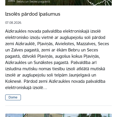
Izsolēs pārdod īpašumus
07.08.2026.
Aizkraukles novada pašvaldība elektroniskajā izsolē
elektronisko izsoļu vietnē ar augšupejošu soli pārdod
zemi Aizkrauklē, Pļaviņās, Aiviekstes, Mazzalves, Seces
un Zalves pagastā, zemi ar ēkām Bebru un Seces
pagastā, dzīvokli Pļaviņās, augošus kokus Pļaviņās,
Aizkraukles un Sunākstes pagastā. Pašvaldība arī
izsludina mutisku nomas tiesību izsoli atklātā mutiskā
izsolē ar augšupejošu soli telpām Jaunjelgavā un
Koknesē. Pārdod zemi Aizkraukles novada pašvaldība
elektroniskajā izsolē…
Dome