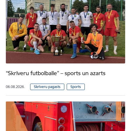
“Skrīveru futbolballe” – sports un azarts
06.08.2026.
Skrīveru pagasts
Sports