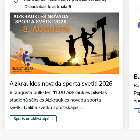
Draudzības krastmala 6
Ba
Aizkraukles novada sporta svētki 2026
Bal
8. augustā pulksten 11.00 Aizkraukles pilsētas
Pe
stadionā sāksies Aizkraukles novada sporta
Sp
svētki. Dalība svētku sportiskajās…
K
Sports un aktīvā atpūta