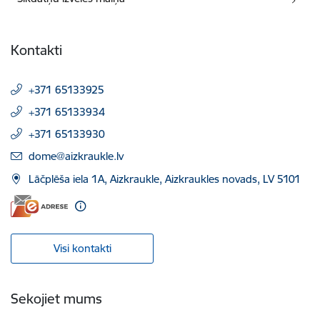
Kontakti
+371 65133925
+371 65133934
+371 65133930
E-pasts:
dome@aizkraukle.lv
Lāčplēša iela 1A, Aizkraukle, Aizkraukles novads, LV 5101
Visi kontakti
Sekojiet mums