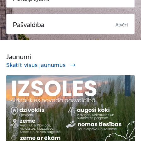
Pašvaldība
Atvērt
Jaunumi
Skatīt visus jaunumus