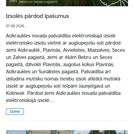
Izsolēs pārdod īpašumus
07.08.2026.
Aizkraukles novada pašvaldība elektroniskajā izsolē
elektronisko izsoļu vietnē ar augšupejošu soli pārdod
zemi Aizkrauklē, Pļaviņās, Aiviekstes, Mazzalves, Seces
un Zalves pagastā, zemi ar ēkām Bebru un Seces
pagastā, dzīvokli Pļaviņās, augošus kokus Pļaviņās,
Aizkraukles un Sunākstes pagastā. Pašvaldība arī
izsludina mutisku nomas tiesību izsoli atklātā mutiskā
izsolē ar augšupejošu soli telpām Jaunjelgavā un
Koknesē. Pārdod zemi Aizkraukles novada pašvaldība
elektroniskajā izsolē…
Dome