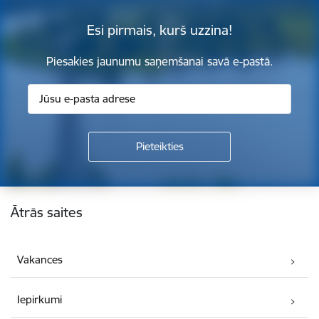
Esi pirmais, kurš uzzina!
Piesakies jaunumu saņemšanai savā e-pastā.
Kājene
Ātrās saites
Vakances
Iepirkumi