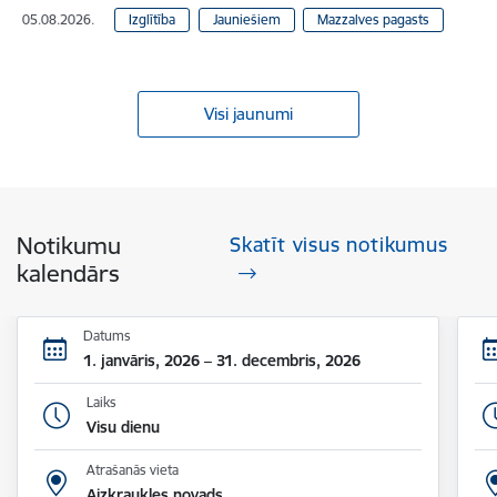
05.08.2026.
Izglītība
Jauniešiem
Mazzalves pagasts
Visi jaunumi
Notikumu
Skatīt visus notikumus
kalendārs
Datums
1. janvāris, 2026 – 31. decembris, 2026
Laiks
Visu dienu
Atrašanās vieta
Aizkraukles novads