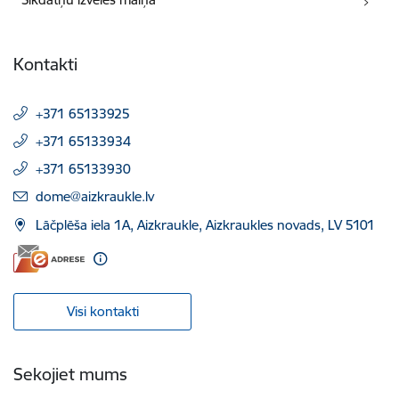
Kontakti
+371 65133925
+371 65133934
+371 65133930
E-pasts:
dome@aizkraukle.lv
Lāčplēša iela 1A, Aizkraukle, Aizkraukles novads, LV 5101
Visi kontakti
Sekojiet mums