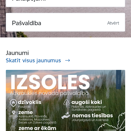
Pašvaldība
Atvērt
Jaunumi
Skatīt visus jaunumus