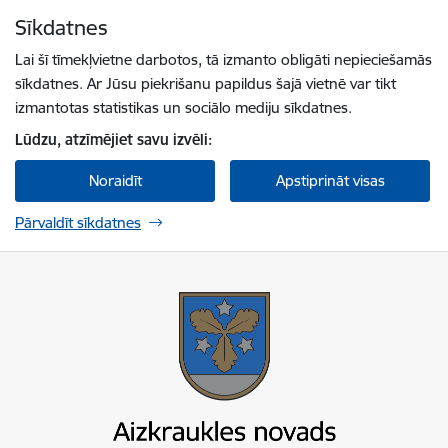
Pāriet uz lapas saturu
Sīkdatnes
Spied
lai meklētu
Enter
Lai šī tīmekļvietne darbotos, tā izmanto obligāti nepieciešamās
sīkdatnes. Ar Jūsu piekrišanu papildus šajā vietnē var tikt
izmantotas statistikas un sociālo mediju sīkdatnes.
Lūdzu, atzīmējiet savu izvēli:
Noraidīt
Apstiprināt visas
Pārvaldīt sīkdatnes
Aizkraukles novada pašvaldība