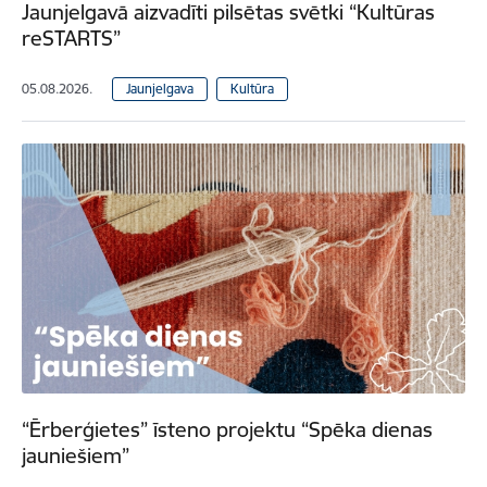
Jaunjelgavā aizvadīti pilsētas svētki “Kultūras
reSTARTS”
05.08.2026.
Jaunjelgava
Kultūra
“Ērberģietes” īsteno projektu “Spēka dienas
jauniešiem”