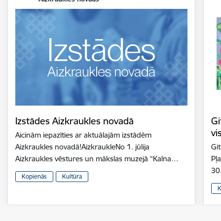
Izstādes Aizkraukles novadā
Gi
vi
Aicinām iepazīties ar aktuālajām izstādēm
Aizkraukles novadā!AizkraukleNo 1. jūlija
Gi
Aizkraukles vēstures un mākslas muzejā “Kalna…
Pļ
30
Kopienās
Kultūra
K