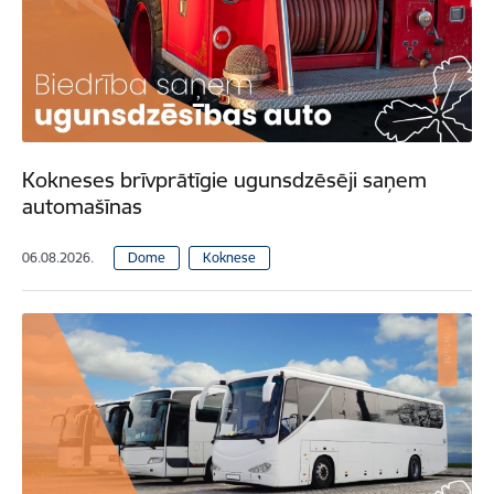
Kokneses brīvprātīgie ugunsdzēsēji saņem
automašīnas
06.08.2026.
Dome
Koknese