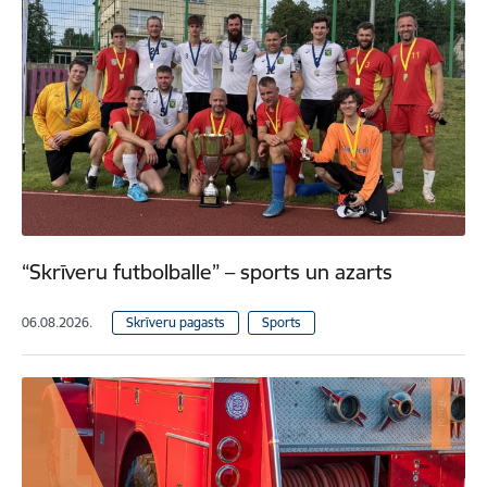
“Skrīveru futbolballe” – sports un azarts
06.08.2026.
Skrīveru pagasts
Sports