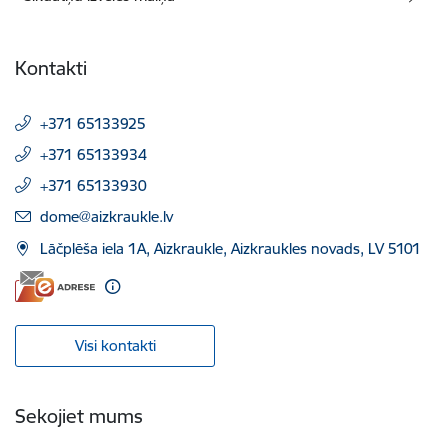
Kontakti
+371 65133925
+371 65133934
+371 65133930
E-pasts:
dome@aizkraukle.lv
Lāčplēša iela 1A, Aizkraukle, Aizkraukles novads, LV 5101
Visi kontakti
Sekojiet mums