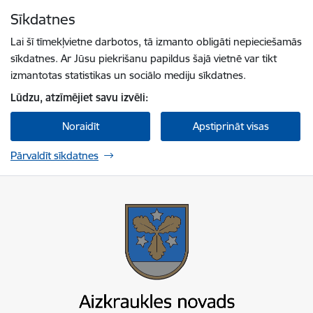
Pāriet uz lapas saturu
Sīkdatnes
Spied
lai meklētu
Enter
Lai šī tīmekļvietne darbotos, tā izmanto obligāti nepieciešamās
sīkdatnes. Ar Jūsu piekrišanu papildus šajā vietnē var tikt
izmantotas statistikas un sociālo mediju sīkdatnes.
Lūdzu, atzīmējiet savu izvēli:
Noraidīt
Apstiprināt visas
Pārvaldīt sīkdatnes
Aizkraukles novada pašvaldība