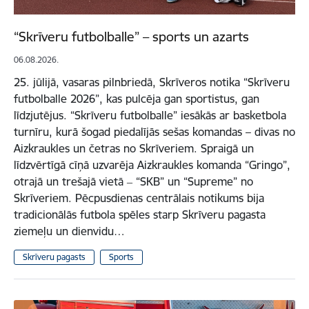
“Skrīveru futbolballe” – sports un azarts
06.08.2026.
25. jūlijā, vasaras pilnbriedā, Skrīveros notika “Skrīveru
futbolballe 2026”, kas pulcēja gan sportistus, gan
līdzjutējus. “Skrīveru futbolballe” iesākās ar basketbola
turnīru, kurā šogad piedalījās sešas komandas – divas no
Aizkraukles un četras no Skrīveriem. Spraigā un
līdzvērtīgā cīņā uzvarēja Aizkraukles komanda “Gringo”,
otrajā un trešajā vietā ‒ “SKB” un “Supreme” no
Skrīveriem. Pēcpusdienas centrālais notikums bija
tradicionālās futbola spēles starp Skrīveru pagasta
ziemeļu un dienvidu…
Skrīveru pagasts
Sports