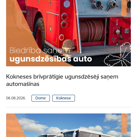
Kokneses brīvprātīgie ugunsdzēsēji saņem
automašīnas
06.08.2026.
Dome
Koknese