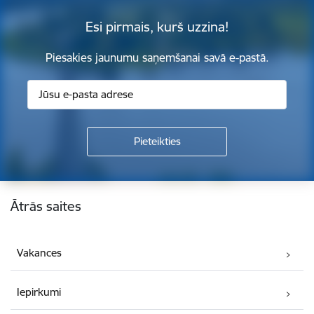
Esi pirmais, kurš uzzina!
Piesakies jaunumu saņemšanai savā e-pastā.
Kājene
Ātrās saites
Vakances
Iepirkumi