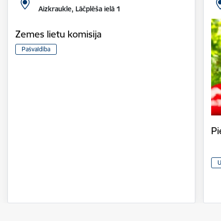
Aizkraukle, Lāčplēša ielā 1
Zemes lietu komisija
Pašvaldība
Pi
U