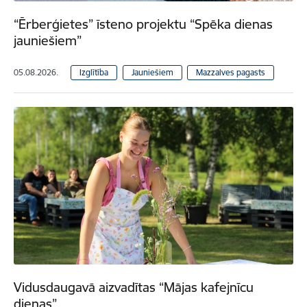
“Ērberģietes” īsteno projektu “Spēka dienas
jauniešiem”
05.08.2026.
Izglītība
Jauniešiem
Mazzalves pagasts
Vidusdaugavā aizvadītas “Mājas kafejnīcu
dienas”