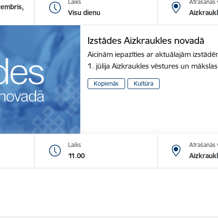
Laiks
Atrašanās 
cembris,
Visu dienu
Aizkrauk
Izstādes Aizkraukles novadā
Aicinām iepazīties ar aktuālajām izstā
1. jūlija Aizkraukles vēstures un māksl
Kopienās
Kultūra
Laiks
Atrašanās 
11.00
Aizkraukl