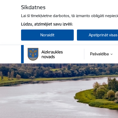
Pāriet uz lapas saturu
Sīkdatnes
Lai šī tīmekļvietne darbotos, tā izmanto obligāti nepiec
Lūdzu, atzīmējiet savu izvēli:
Noraidīt
Apstiprināt visas
Pašvaldība
Aizkraukles novada pašvaldība