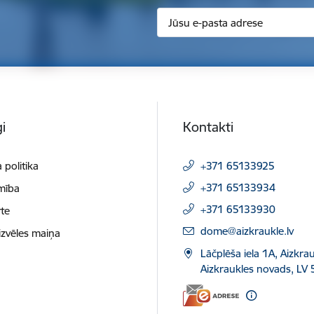
i
Kontakti
 politika
+371 65133925
+371 65133934
mība
+371 65133930
te
E-pasts:
dome@aizkraukle.lv
izvēles maiņa
Lāčplēša iela 1A, Aizkrau
Aizkraukles novads, LV 