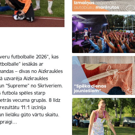
īveru futbolballe 2026”, kas
tbolballe” iesākās ar
mandas – divas no Aizkraukles
ā uzvarēja Aizkraukles
 un “Supreme” no Skrīveriem.
 futbola spēles starp
trās vecuma grupās. 8 līdz
zultātu 11:1 izcīnīja
n lielāku gūto vārtu skaitu.
spraigi…