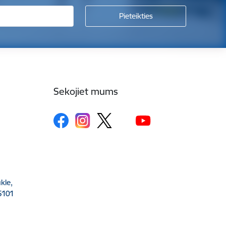
Sekojiet mums
kle,
5101