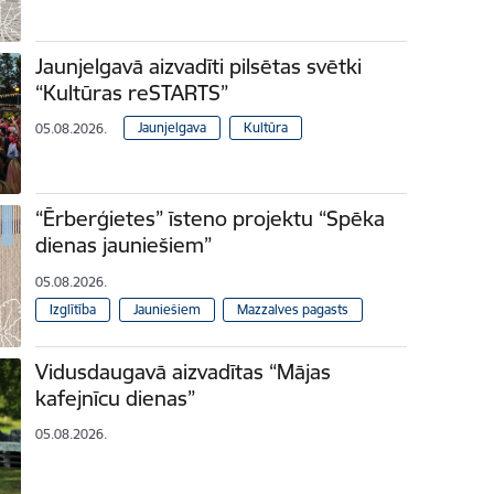
Jaunjelgavā aizvadīti pilsētas svētki
“Kultūras reSTARTS”
Jaunjelgava
Kultūra
05.08.2026.
“Ērberģietes” īsteno projektu “Spēka
dienas jauniešiem”
05.08.2026.
Izglītība
Jauniešiem
Mazzalves pagasts
Vidusdaugavā aizvadītas “Mājas
kafejnīcu dienas”
05.08.2026.