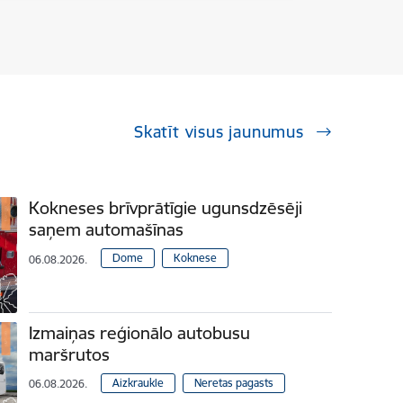
Skatīt visus jaunumus
Kokneses brīvprātīgie ugunsdzēsēji
saņem automašīnas
Dome
Koknese
06.08.2026.
Izmaiņas reģionālo autobusu
maršrutos
Aizkraukle
Neretas pagasts
06.08.2026.