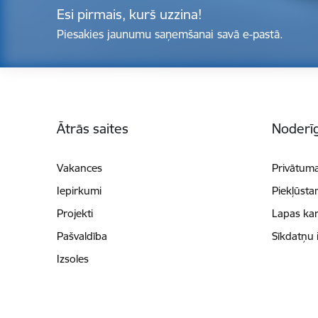
Esi pirmais, kurš uzzina!
Piesakies jaunumu saņemšanai savā e-pastā.
Kājene
Ātrās saites
Noderīg
Vakances
Privātuma
Iepirkumi
Piekļūsta
Projekti
Lapas kar
Pašvaldība
Sīkdatņu 
Izsoles