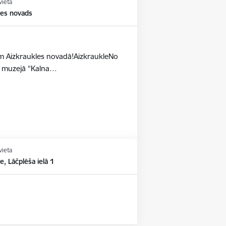
vieta
les novads
dēm Aizkraukles novadā!AizkraukleNo
as muzejā “Kalna…
vieta
e, Lāčplēša ielā 1