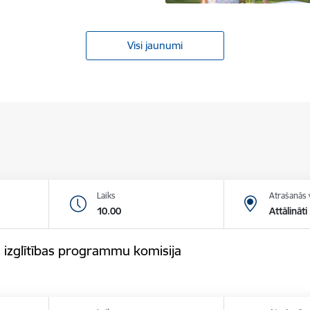
Visi jaunumi
Laiks
Atrašanās 
10.00
Attālināti
 izglītības programmu komisija