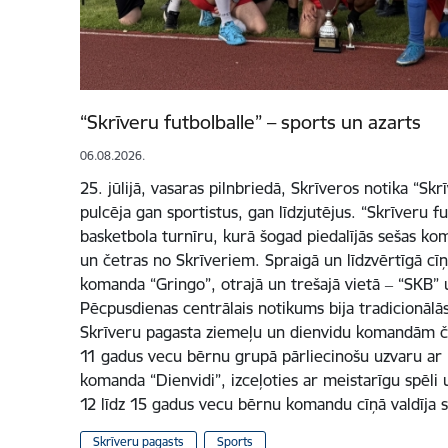
“Skrīveru futbolballe” – sports un azarts
06.08.2026.
25. jūlijā, vasaras pilnbriedā, Skrīveros notika “Skr
pulcēja gan sportistus, gan līdzjutējus. “Skrīveru fu
basketbola turnīru, kurā šogad piedalījās sešas ko
un četras no Skrīveriem. Spraigā un līdzvērtīgā cīņ
komanda “Gringo”, otrajā un trešajā vietā ‒ “SKB”
Pēcpusdienas centrālais notikums bija tradicionālās
Skrīveru pagasta ziemeļu un dienvidu komandām če
11 gadus vecu bērnu grupā pārliecinošu uzvaru ar re
komanda “Dienvidi”, izceļoties ar meistarīgu spēli u
12 līdz 15 gadus vecu bērnu komandu cīņā valdīja 
Skrīveru pagasts
Sports